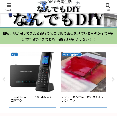
メニュー
検索
相続、親が弱ってきたら銀行の預金は親の面倒を見ているものが全て解約
して管理すべきである、銀行は解約させない！！
VoIP
塗装（自動車）
ム
ムー
経
い
ン
Grandstream DP750に連絡先を
スプレーガン塗装 ざらざら肌に
登録する
しないコツ