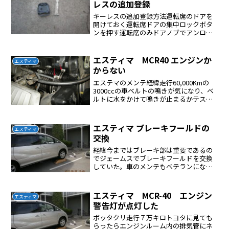
レスの追加登録
キーレスの追加登録方法運転席のドアを
開けておく運転席ドアの集中ロックボタ
ンを押す運転席のみドアノブでアンロッ
クするキーを差して抜くキーを差して抜
く運転席ドアを閉めて開ける運転席ドア
を閉めて開けるキーを差して抜く運転席
エスティマ MCR40 エンジンか
エスティマ
ドアを閉めて開ける運転席...
からない
エステマのメンテ経緯走行60,000Kmの
3000ccの車ベルトの鳴きが気になり、ベ
ルトに水をかけて鳴きが止まるかテスト
したところ、エンジンがかからなくなっ
た。トヨタさんを呼んだ、トヨタさんは
ECUは問題ありませんと言った後、トヨ
エスティマ ブレーキフールドの
エスティマ
タさんがエ...
交換
経緯今まではブレーキ部は重要であるの
でジェームスでブレーキフールドを交換
していた。車のメンテもベテランになっ
てきたのでネットで調べて挑戦してみた
交換方法ポイントはフールドに空気が混
ざらないようにすることであるリザーブ
エスティマ MCR-40 エンジン
エスティマ
タンクに新品のフールドを...
警告灯が点灯した
ボッタクリ走行７万キロトヨタに見ても
らったらエンジンルーム内の排気管にネ