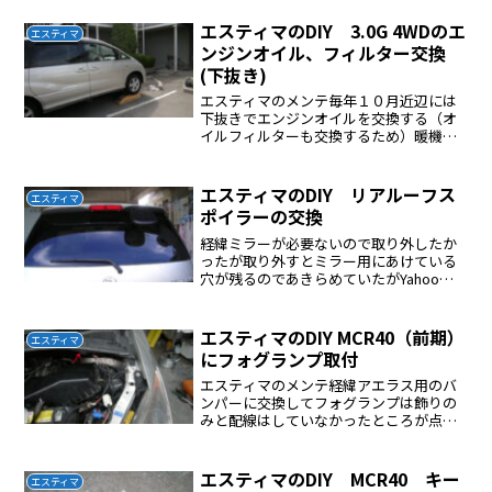
エスティマのDIY 3.0G 4WDのエ
エスティマ
ンジンオイル、フィルター交換
(下抜き)
エスティマのメンテ毎年１０月近辺には
下抜きでエンジンオイルを交換する（オ
イルフィルターも交換するため）暖機運
転を１０分行った自作ツーバイフォー材
馬に前輪を乗せる後輪に車止めをする
（安全対策）サイドブレーキを強く踏ん
エスティマのDIY リアルーフス
エスティマ
でおく（安全対策）ドレンボ...
ポイラーの交換
経緯ミラーが必要ないので取り外したか
ったが取り外すとミラー用にあけている
穴が残るのであきらめていたがYahooオ
ークションを最近始めてYahooオークシ
ョンでパーツを購入すれば安く出来るの
で交換をすることにした。交換前の写真
エスティマのDIY MCR40（前期）
エスティマ
Yahooオーク...
にフォグランプ取付
エスティマのメンテ経緯アエラス用のバ
ンパーに交換してフォグランプは飾りの
みと配線はしていなかったところが点灯
しないと車検にうからないことがわかっ
たので配線作業を行うことにした前調べ
ヘッドライト付近にフォグランプ用のす
エスティマのDIY MCR40 キー
エスティマ
て配線がきていないか探し...