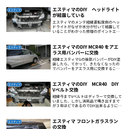
するとなおるようなので少しリスクはあ
ったが挑戦することにした交換方法ディ
エスティマのDIY ヘッドライト
エスティマ
ーラー トヨタカローラー...
が結露している
エスティマのメンテ経緯運転席側のヘッ
ドライトがなぜか水分が付いて結露して
いることがわかった修理のポイントエス
ティマの場合はガスケットはトヨタには
補修部品としては存在しないヘッドライ
ト内に水が浸入して結露を起こしている
エスティマのDIY MCR40 をアエ
エスティマ
ヘッドライト内の水分を乾...
ラス用バンパーに交換
経緯エスティマGの後部バンパーがDIY塗
装したら、てかって、きたなくなったの
でバンパーをアエラス用に交換すること
にした交換手順交後部バンパーを最初に
オークションで購入（前期用）して取り
付けた、センサー部分の穴は自分で開け
エスティマのDIY MCR40 DIY
エスティマ
た、あとはポン付けで...
Vベルト交換
経緯今までVベルトはディラーで交換して
いました、しかし消耗品で鳴き出すまで
が３年ほどであるのでDIY出来るようにし
たいネットで調べても情報はなかった、
試行錯誤でやるしかないと決断取り掛か
ったポイントオルタネーターとエアコン
エスティマ フロントガラスラン
エスティマ
プレッサーは同一の...
の交換