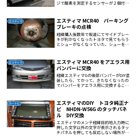
ジで酸素を測定するセンサーが２個付い
ているその内の一個が壊れていた。私も
忙しいのでトヨタに任すことにした料金
は26000円 高い ボッタクリ自宅に帰り
エスティマ MCR40 パーキング
エスティマ
ネットで調べると自...
ブレーキの点検
経緯購入後数年で坂道にてサイドブレー
キが利かなくなったトヨタで見てもらう
とシューがなくなっていた、シューを交
換したその後パーキングブレーキシュー
の点検はアクスルナットがインパクトで
外れなかったのであきらめていたインパ
エスティマ MCR40 をアエラス用
エスティマ
クトが弱いので外れないと...
バンパーに交換
経緯エスティマGの後部バンパーがDIY塗
装したら、てかって、きたなくなったの
でバンパーをアエラス用に交換すること
にした交換手順後部バンパーを最初にオ
ークションで購入（前期用）して取り付
けた、センサー部分の穴は自分で開け
エスティマのDIY トヨタ純正ナ
カーナビ
た、あとはポン付けでO...
ビ NHDN-W56G のタッチパネ
ル DIY交換
エスティマのメンテ経緯目的地入力時に
押した文字以外の文字が表示されるタッ
チパネルを押しても反応しない場所があ
るネットで調べるとタッチパネルを交換