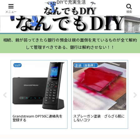
メニュー
検索
相続、親が弱ってきたら銀行の預金は親の面倒を見ているものが全て解約
して管理すべきである、銀行は解約させない！！
VoIP
塗装（自動車）
ム
ムー
経
い
ン
Grandstream DP750に連絡先を
スプレーガン塗装 ざらざら肌に
登録する
しないコツ