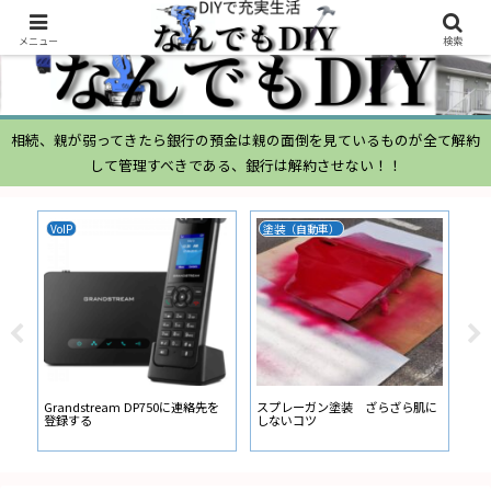
メニュー
検索
相続、親が弱ってきたら銀行の預金は親の面倒を見ているものが全て解約
して管理すべきである、銀行は解約させない！！
VoIP
塗装（自動車）
ム
ムー
経
い
ン
Grandstream DP750に連絡先を
スプレーガン塗装 ざらざら肌に
登録する
しないコツ