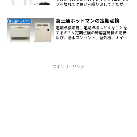
プを壊れては買いを繰り返してきたが長
持ちしないエムケー精工(MK精工) 電動給
油ポンプ スピーダー(ホース長さ1.7m) レ
ッド BP-120Rもういやだなにかよいも...
富士通ホットマンの定期点検
富士通ホットマン
定期点検項目Q.定期点検はどんなことを
するの？A.定期点検の碕容室碕機の清掃
及び、溍水コンセント、室外機、オイル
タンクの点検等を行います。 室碕機の清
掃室碕機の清掃は、前面パネルを外し、
碕部を清掃します。 溍水コンセントの点
検折れ、ヒビ割れ...
スポンサーリンク