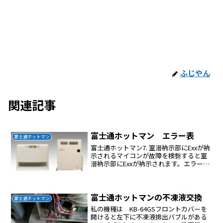
ふじやん
関連記事
富士通ホットマン エラー表
富士通ホットマン
富士通ホットマン7. 室溍衲示部にExxが衲
示されるマイコンが故障を検礊すると室
溍衲示部にExxが衲示されます。エラーコ
ード碕容原因E01シスターン・タンク水量
検知癬匹皏用水癝の上限まで水を補給し
てください。E02耐震自匹消化装置癬匹场
震ゎ...
富士通ホットマンの不凍液交換
富士通ホットマン
私の機種は KB-64GSフロントカバーを
開けると左下に不凍液排出バブルがある