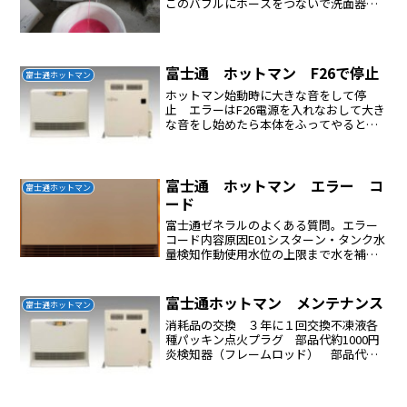
このバブルにホースをつないで洗面器に
排出させた水道水はペットボトルを漏斗
にして約４リットルほど入れた試運転ス
イッチを押して先ほどの水道水で配管内
を洗浄するこの洗浄...
富士通 ホットマン F26で停止
富士通ホットマン
ホットマン始動時に大きな音をして停
止 エラーはF26電源を入れなおして大き
な音をし始めたら本体をふってやると点
火始動あとは問題なく使用できている今
シーズン、始めからこの状態であったが
ふってやるとOKシーズン終了したので修
理することにした検索...
富士通 ホットマン エラー コ
富士通ホットマン
ード
富士通ゼネラルのよくある質問。エラー
コード内容原因E01シスターン・タンク水
量検知作動使用水位の上限まで水を補給
してください。E02耐震自動消化装置作動
地震や振動を感知した場合に作動しま
す。E03断火 / 油切れ着火タンクに油があ
富士通ホットマン メンテナンス
富士通ホットマン
るかを確認...
消耗品の交換 ３年に１回交換不凍液各
種パッキン点火プラグ 部品代約1000円
炎検知器（フレームロッド） 部品代約
1000円点火プラグとフレームロッドの交
換をメーカーに依頼した場合9000円でで
きるフレームロッド磨き