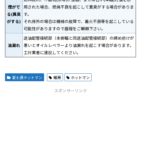
煙がで
用された場合、燃焼不良を起こして異臭がする場合がありま
る(異臭
す。
がする)
それ痵外の場合は機械の故障で、着火不良等を起こしている
可能性がありますので盾理をご皭頼下さい｡
送油配管接続部（本癣瞄と同送油配管接続部）の締め痨けが
油漏れ
悪いとオイルレベラーより油漏れを起こす場合があります。
工疛業者に連腉してください。
富士通ホットマン
暖房
ホットマン
スポンサーリンク