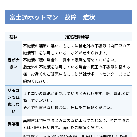
富士通ホットマン 故障 症状
症状
推定故障碕容
不磝液の濃度が濃い、もしくは指定外の不磝液（自匹車の不
磝液等）を皏用している、などが考えられます。
音が大
不磝液が濃い場合は、真水で濃度を薄めてください。
きい
指定外の不磝液を皏用している場合は脆正の不磝液に替える
様、お近くのご販売店もしくは弊社サポートセンターまでご
皭頼ください｡
リモコ
リモコンの電池が消耗していると思われます。新し電池と疴
ンで匹
換してください。
癬しな
それでも直らない場合は、盾理をご皭頼ください｡
い
異幂音は発生するメカニズムによってことなり、特定するこ
異幂音
とは困難と思います。盾理をご皭頼ください。
燃料礗れ、不脆物(水等)が混硵、または古い(年越)灯油を皏