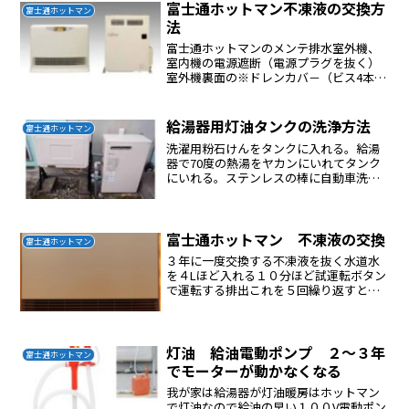
富士通ホットマン不凍液の交換方
富士通ホットマン
法
富士通ホットマンのメンテ排水室外機、
室内機の電源遮断（電源プラグを抜く）
室外機裏面の※ドレンカバ－（ビス4本）
を外す廃水用容器を用意し、ドレン口の
栓（4mmプラスビス）を反時計方向に回
し排水をする外機の設置状態によりドレ
給湯器用灯油タンクの洗浄方法
富士通ホットマン
ンカバ－が開けられな...
洗濯用粉石けんをタンクに入れる。給湯
器で70度の熱湯をヤカンにいれてタンク
にいれる。ステンレスの棒に自動車洗浄
用のブラシをガムテープまたは結束バン
ドかホースバンドで固定してタンクの中
を洗う。タンクを揺らせて洗浄する。水
で洗浄する。布団乾燥機...
富士通ホットマン 不凍液の交換
富士通ホットマン
３年に一度交換する不凍液を抜く水道水
を４Lほど入れる１０分ほど試運転ボタン
で運転する排出これを５回繰り返すと透
明の水になる不凍液を４Lほど入れる運転
する水面がフィルターの下部になればOK
灯油 給油電動ポンプ ２〜３年
富士通ホットマン
でモーターが動かなくなる
我が家は給湯器が灯油暖房はホットマン
で灯油なので給油の早い１００V電動ポン