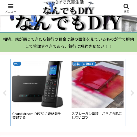
メニュー
検索
相続、親が弱ってきたら銀行の預金は親の面倒を見ているものが全て解約
して管理すべきである、銀行は解約させない！！
ムーヴ
N-BOX
N-
ムーヴ L150S ブローバイガス
ATOTO N-BOX バックカメラ ガ
ナビ
経路からの オイル吹き返し量が多
イド線の設定
ー
い
に