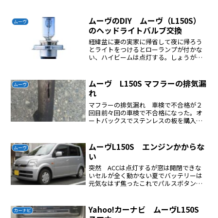
保）前部のジャッキポイントにジャッキ
を入れて持ち上げ馬をかます後部のジャ
ッキポイントにジャッキを入れて持ち上
ムーヴのDIY ムーヴ（L150S）
ムーヴ
げ馬をかますエアインパ...
のヘッドライトバルブ交換
経緯盆に妻の実家に帰省して夜に帰ろう
とライトをつけるとローランプが付かな
い、ハイビームは点灯する。しょうがな
いのでハイビームで帰った、前車と十分
な距離をとって走行した。あとで分かっ
たがこうゆうときはライトの上部をガム
ムーヴ L150S マフラーの排気漏
ムーヴ
テープ等で隠せば良いよう...
れ
マフラーの排気漏れ 車検で不合格が２
回目前々回の車検で不合格になった。オ
ートバックスでステンレスの板を購入し
て対処した。今回の車検も不合格にテス
ター屋で対処排気漏れしたマフラー車検
受けたばかりであるが穴が開いている上
ムーヴL150S エンジンかからな
ムーヴ
部の穴は目視検査では見落...
い
突然 ACCは点灯するが窓は開閉できな
いセルが全く動かない夏でバッテリーは
元気なはず焦ったこれでパルスボタンを
押して充電スタート、パルスが終了する
と自動で通常の充電モードに移り簡単に
充電できる１１．７Vしかなかった完全な
Yahoo!カーナビ ムーヴL150S
カーナビ
バッテリー上がりであ...