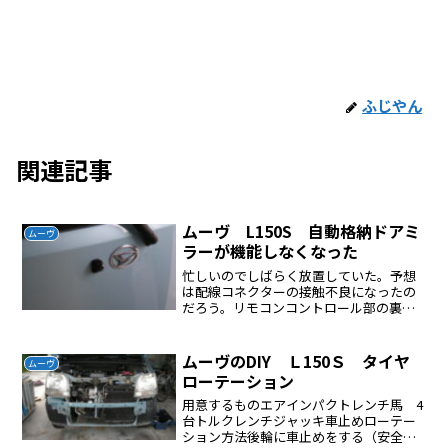
ふじやん
関連記事
ムーヴ L150S 自動格納ドアミ
ムーヴ
ラーが機能しなくなった
忙しいのでしばらく放置していた。予想
は配線コネクターの接触不良になったの
だろう。リモコンコントロール部の裏の
配線コネクターをチェックしたら直っ
た。
ムーヴのDIY Ｌ150Ｓ タイヤ
ムーヴ
ローテーション
用意するものエアインパクトレンチ馬 4
台トルクレンチジャッキ車止めローテー
ション方法後輪に車止めをする（安全確