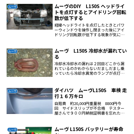
外すインタークーラーの右側側面のボル
ムーヴのDIY L150S ヘッドライ
ムーヴ
トを外すこのボルトを外...
トを点灯するとアイドリング回転
数が低下する
経緯ヘッドライトを点灯したときとパワ
ーウィンドウを操作し閉まった後にアイ
ドリング回転数が低下する現象が気にな
っていた原因究明まずＩＳＣＶの洗浄を
した相変わらずアイドリング回転数が低
下していたアース接点を磨き接点復活ス
ムーヴ L150S 冷却水が漏れてい
ムーヴ
プレーをした、まだだめ細...
る
冷却水冷却水の漏れは２回目どこから漏
れているのかわからないだましだまし乗
っていたら冷却水異常のランプが点灯し
たもう乗れない夏なので修理する気力が
ない涼しくなってきたので修理すること
にした漏れている箇所はオルタネーター
ダイハツ ムーヴL150S 車検 走
ムーヴ
付近であるが特定はできな...
行１６万キロ
自賠責 約20,000円重量税 8800円今
回 サイドスリップが不合格 テスター
屋さんで９００円納税証明書を忘れた車
検は受けれた車検を受けた後、書類を受
取、一旦役所で納税証明書を受取、もう
一度検査場の受付に書類を提出すれば車
ムーヴ L150S バッテリーが寿命
ムーヴ
検書を受け取れる...