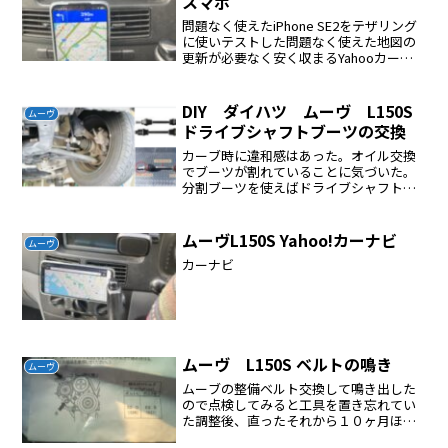
スマホ
問題なく使えたiPhone SE2をテザリング
に使いテストした問題なく使えた地図の
更新が必要なく安く収まるYahooカーナ
ビで良いと思った
DIY ダイハツ ムーヴ L150S
ムーヴ
ドライブシャフトブーツの交換
カーブ時に違和感はあった。オイル交換
でブーツが割れていることに気づいた。
分割ブーツを使えばドライブシャフトを
外さなくても交換できる。これで修理す
ることにしたこうゆう方法で修理した割
れたブーツはバンドをペンチで外した。
ムーヴL150S Yahoo!カーナビ
ムーヴ
ブーツはカッターで切った...
カーナビ
ムーヴ L150S ベルトの鳴き
ムーヴ
ムーブの整備ベルト交換して鳴き出した
ので点検してみると工具を置き忘れてい
た調整後、直ったそれから１０ヶ月ほど
で始動時のみに鳴く現象が発生いちどボ