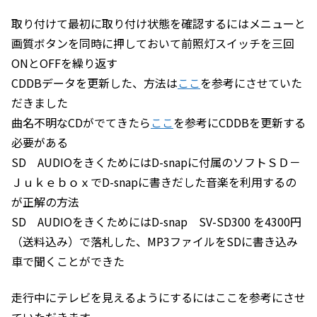
取り付けて最初に取り付け状態を確認するにはメニューと
画質ボタンを同時に押しておいて前照灯スイッチを三回
ONとOFFを繰り返す
CDDBデータを更新した、方法は
ここ
を参考にさせていた
だきました
曲名不明なCDがでてきたら
ここ
を参考にCDDBを更新する
必要がある
SD AUDIOをきくためにはD-snapに付属のソフトＳＤ－
ＪｕｋｅｂｏｘでD-snapに書きだした音楽を利用するの
が正解の方法
SD AUDIOをきくためにはD-snap SV-SD300 を4300円
（送料込み）で落札した、MP3ファイルをSDに書き込み
車で聞くことができた
走行中にテレビを見えるようにするにはここを参考にさせ
ていただきます