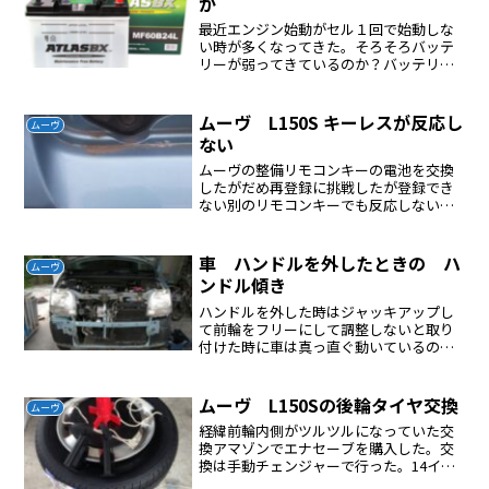
か
最近エンジン始動がセル１回で始動しな
い時が多くなってきた。そろそろバッテ
リーが弱ってきているのか？バッテリー
は４年経過している。交換することにし
た。このバッテリーを取り付けていた。
今回もこれを取り付けた。
ムーヴ L150S キーレスが反応し
ムーヴ
ない
ムーヴの整備リモコンキーの電池を交換
したがだめ再登録に挑戦したが登録でき
ない別のリモコンキーでも反応しないド
アを開けてセンサー部分を手で押さえて
反応を確認したそうするとバックドアの
センサーを手で抑えると反応したダイハ
車 ハンドルを外したときの ハ
ムーヴ
ツに対策部品を確認に行っ...
ンドル傾き
ハンドルを外した時はジャッキアップし
て前輪をフリーにして調整しないと取り
付けた時に車は真っ直ぐ動いているのに
ハンドルが傾いている状態になる。
ムーヴ L150Sの後輪タイヤ交換
ムーヴ
経緯前輪内側がツルツルになっていた交
換アマゾンでエナセーブを購入した。交
換は手動チェンジャーで行った。14イン
チは簡単である。