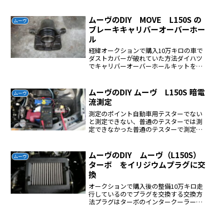
ルトを緩めてオルタネーターの隙間にホ
イルナットレンチを入れて前に押しボル
トを３０Nでしめたこれで...
ムーヴのDIY MOVE L150S の
ムーヴ
ブレーキキャリバーオーバーホー
ル
経緯オークションで購入10万キロの車で
ダストカバーが破れていた方法ダイハツ
でキャリバーオーバーホールキットを購
入する車止めをする前輪タイヤを外すブ
レーキフールドのケーブルをキャリバー
より外す。ブレーキフールドが出てくる
ムーヴのDIY ムーヴ L150S 暗電
ムーヴ
ので水道用のシールテー...
流測定
測定のポイント自動車用テスターでない
と測定できない、普通のテスターでは測
定できなかった普通のテスターで測定し
ていて測定結果がおかしくて悩みました
このテスターをコーナンで購入して納得
出来る値が得られました測定方法テスタ
ムーヴのDIY ムーヴ（L150S）
ムーヴ
ーのプラス端子を10A端...
ターボ をイリジウムプラグに交
換
オークションで購入後の整備10万キロ走
行しているのでプラグを交換する交換方
法プラグはターボのインタークーラー下
にあります、インタークーラーを外すイ
ンタークーラーのプラスチックカバーを