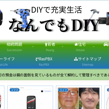
相続問題
若者
住宅
Succession
Young
House
ーライフ
RasPBX
サイトマップ
arLife
RasPBX
Sitemap
行の預金は親の面倒を見ているものが全て解約して管理すべきであ
スマホ
ライフ