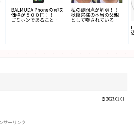
BALMUDA Phoneの買取
私の疑問点が解明！！
価格が５００円！！
秋篠宮様の本当の父親
ゴミホンであることが
として噂されている人
証明された
物とは？
L
2023.01.01
ンサーリンク