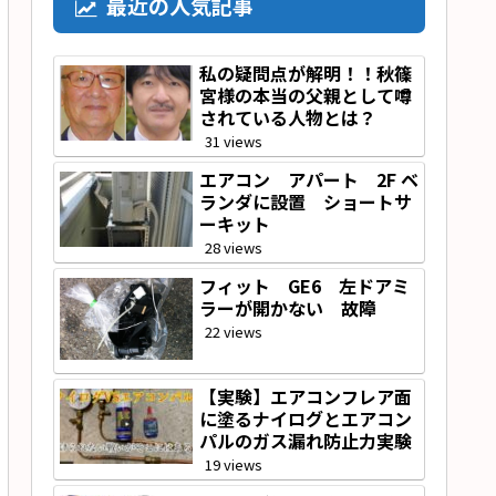
最近の人気記事
私の疑問点が解明！！秋篠
宮様の本当の父親として噂
されている人物とは？
31 views
エアコン アパート 2F ベ
ランダに設置 ショートサ
ーキット
28 views
フィット GE6 左ドアミ
ラーが開かない 故障
22 views
【実験】エアコンフレア面
に塗るナイログとエアコン
パルのガス漏れ防止力実験
19 views