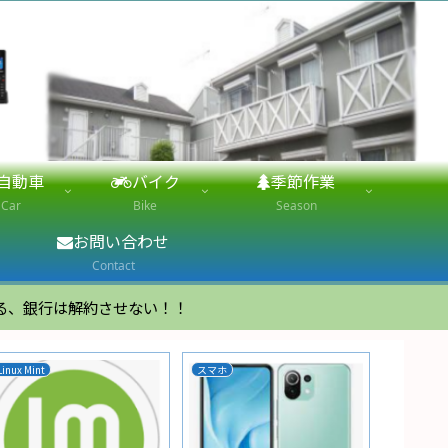
自動車
バイク
季節作業
Car
Bike
Season
お問い合わせ
Contact
る、銀行は解約させない！！
Linux Mint
スマホ
家電