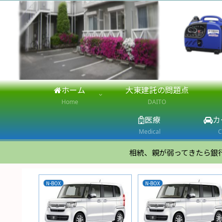
ホーム
大東建託の問題点
Home
DAITO
医療
カ
Medical
C
相続、親が弱ってきたら銀
N-BOX
N-BOX