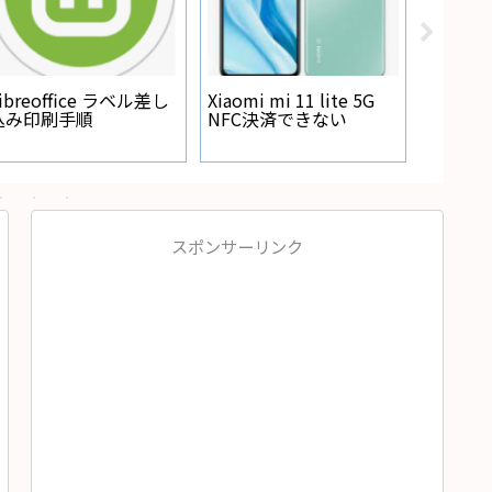
Regza
が点灯
ibreoffice ラベル差し
Xiaomi mi 11 lite 5G
込み印刷手順
NFC決済できない
スポンサーリンク