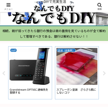
メニュー
検索
相続、親が弱ってきたら銀行の預金は親の面倒を見ているものが全て解約
して管理すべきである、銀行は解約させない！！
VoIP
塗装（自動車）
ム
ムー
経
い
ン
Grandstream DP750に連絡先を
スプレーガン塗装 ざらざら肌に
登録する
しないコツ