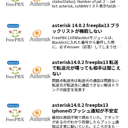
statusStatus|- Number of jail: 2`- Jail
list: asterisk, sshBANリスト表示fail2ban-
client status <...
asterisk 14.0.2 freepbx13 ブラ
Asterisk
ックリストが機能しない
FreePBX 13のBlacklistモジュールは、
Blacklistに入れた番号から着呼した際
に、必ずAnswer（応答）してしまう仕様
になっています。これだと、応答したく
ない場合に困りますが、以下のように
app-blacklist-c...
asterisk14.0.2 freepbx13 転送
Asterisk
で転送元が喋っても相手は聞こえ
ない
問題点転送先は転送元の通話は問題ない
転送元が転送先に通話できない解決トラ
ンクの設定を見直す
asterisk14.0.2 freepbx13
Asterisk
iphoneのプッシュ通知が不安定
最初は原因不明で諦めていた。アタック
があるのがわかり防御したらプッシュ通
知は正常に動いていた。ところがまたお