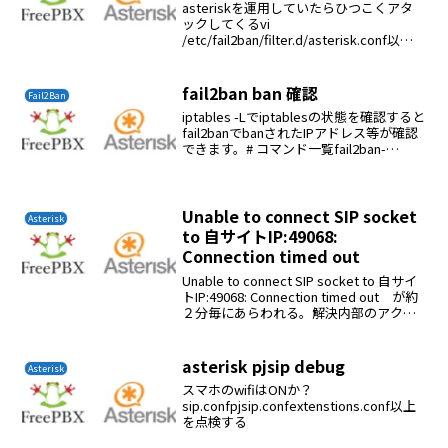
asteriskを運用していたらひつこくアタ
ックしてくるvi
/etc/fail2ban/filter.d/asterisk.conf以下
を追記するWARNING.* .: .*Rejecting
unknown SIP connectio...
fail2ban ban 確認
Fail2Ban
iptables -Lでiptablesの状態を確認すると
fail2banでbanされたIPアドレス等が確認
できます。# コマンド一覧fail2ban-
client# 有効なjail一覧fail2ban-client
status# jai...
Unable to connect SIP socket
Asterisk
to 自サイトIP:49068:
Connection timed out
Unable to connect SIP socket to 自サイ
トIP:49068: Connection timed out が約
２分毎にあらわれる。解決内部のアクセ
ス元（電話機など）の設定等の不具合に
より発生するようだ新規に増設し...
asterisk pjsip debug
Asterisk
スマホのwifiはONか？
sip.confpjsip.confextenstions.conf以上
を点検する