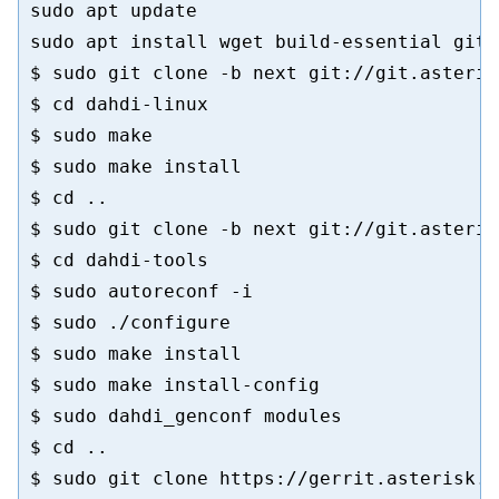
sudo apt update

sudo apt install wget build-essential git 
$ sudo git clone -b next git://git.asteris
$ cd dahdi-linux

$ sudo make

$ sudo make install

$ cd ..

$ sudo git clone -b next git://git.asteris
$ cd dahdi-tools

$ sudo autoreconf -i

$ sudo ./configure

$ sudo make install

$ sudo make install-config

$ sudo dahdi_genconf modules

$ cd ..

$ sudo git clone https://gerrit.asterisk.o