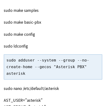
sudo make samples
sudo make basic-pbx
sudo make config
sudo ldconfig
sudo adduser --system --group --no-
create-home --gecos "Asterisk PBX" 
asterisk
sudo nano /etc/default/asterisk
AST_USER=”asterisk”