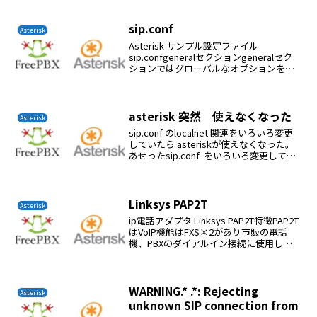
Error がでるので a...
sip.conf
Asterisk
Asterisk サンプル設定ファイル
sip.confgeneralセクションgeneralセク
ションではグローバルなオプションを設
定します。また、ここで設定した値は各
ピアのデフォルト値として使用されるも
のもあります。maxexpirey...
asterisk 突然 使えなくなった
Asterisk
sip.conf のlocalnet 関連をいろいろ変更
していたら asteriskが使えなくなった。
あせったsip.conf をいろいろ変更しても
ダメであった。iptables -F でなおった
iptables -L 確認iptab...
Linksys PAP2T
Asterisk
ip電話アダプタ Linksys PAP2T特徴PAP2T
はVoIP機能はFXS×2があり市販の電話
機、PBXのダイアルイン接続に使用しま
す。日本のナンバーディスプレイには対
応していません初期状態のInternetポート
は192.168.0...
WARNING.* .*: Rejecting
Asterisk
unknown SIP connection from