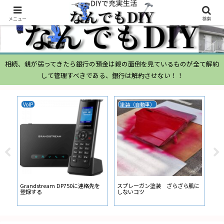
メニュー
検索
相続、親が弱ってきたら銀行の預金は親の面倒を見ているものが全て解約
して管理すべきである、銀行は解約させない！！
ムーヴ
N-BOX
N-
ムーヴ L150S ブローバイガス
ATOTO N-BOX バックカメラ ガ
ナビ
経路からの オイル吹き返し量が多
イド線の設定
ー
い
に