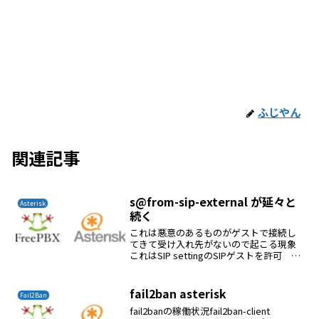
ふじやん
関連記事
s@from-sip-external が延々と
Asterisk
続く
これは悪意のあるものがゲストで接続し
てきて受け入れ先がないので起こる現象
これはSIP settingのSIPゲストを許可 を
はいに設定すると悪意の接続IPが表示さ
れるこのIPを iptables -I INPUT -s
78.129.140...
fail2ban asterisk
Fail2Ban
fail2banの稼働状況fail2ban-client