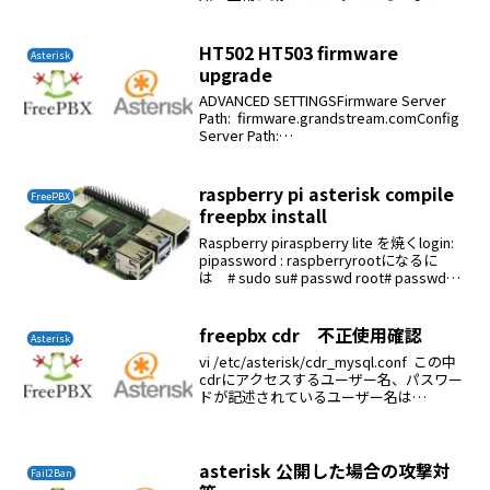
かしくなった。原因不明いろいろ考えら
れるところをチェックした。判明した原
因はsipログインのパスワードが盗まれて
HT502 HT503 firmware
Asterisk
いた。自分がプッシュ...
upgrade
ADVANCED SETTINGSFirmware Server
Path: firmware.grandstream.comConfig
Server Path:
firmware.grandstream.comこれで
reboot...
raspberry pi asterisk compile
FreePBX
freepbx install
Raspberry piraspberry lite を焼くlogin:
pipassword : raspberryrootになるに
は # sudo su# passwd root# passwd
pi# adduser ckenko25...
freepbx cdr 不正使用確認
Asterisk
vi /etc/asterisk/cdr_mysql.conf この中
cdrにアクセスするユーザー名、パスワー
ドが記述されているユーザー名は
asteriskuserapt-get install
phpmyadminWeb server ...
asterisk 公開した場合の攻撃対
Fail2Ban