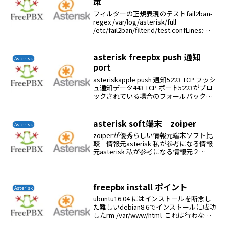
策
フィルターの正規表現のテストfail2ban-
regex /var/log/asterisk/full
/etc/fail2ban/filter.d/test.confLines:
582508 lines, 0 ignored, 146 ...
asterisk freepbx push 通知
Asterisk
port
asteriskapple push 通知5223 TCP プッシ
ュ通知データ443 TCP ポート5223がブロ
ックされている場合のフォールバックプ
ッシュ通知データgoogle push 通知TCP
ポート5228、5229、および 523...
asterisk soft端末 zoiper
Asterisk
zoiperが優秀らしい情報元端末ソフト比
較 情報元asterisk 私が参考になる情報
元asterisk 私が参考になる情報元２
raspberry-pi の情報元Asterisk SIP セキ
ュリティ
freepbx install ポイント
Asterisk
ubuntu16.04 にはインストールを断念し
た難しいdebian8.6でインストールに成功
したrm /var/www/html これは行わな
い./install nを付けないInternal Server