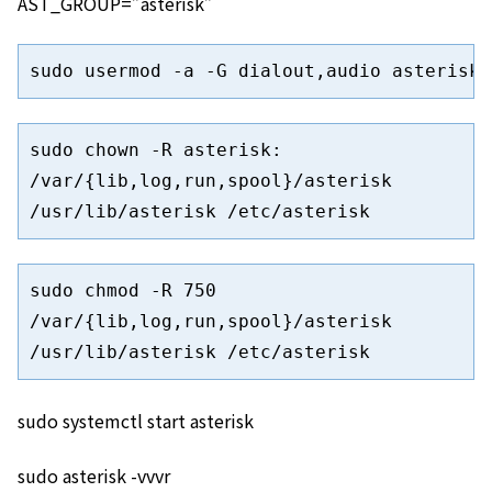
AST_GROUP=”asterisk”
sudo usermod -a -G dialout,audio asterisk
sudo chown -R asterisk: 
/var/{lib,log,run,spool}/asterisk 
/usr/lib/asterisk /etc/asterisk
sudo chmod -R 750 
/var/{lib,log,run,spool}/asterisk 
/usr/lib/asterisk /etc/asterisk
sudo systemctl start asterisk
sudo asterisk -vvvr