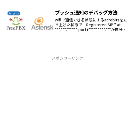
プッシュ通知のデバッグ方法
Asterisk
wifiで通信できる状態にするacrobitsを立
ち上げた状態で-- Registered SIP '' at
***.***.***.***:port (***.***.***.***が自分の
グローバルIPまたはローカルIPになってい
るか...
スポンサーリンク