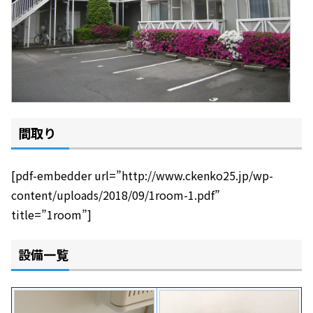
間取り
[pdf-embedder url=”http://www.ckenko25.jp/wp-
content/uploads/2018/09/1room-1.pdf”
title=”1room”]
設備一覧