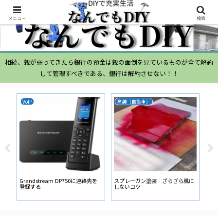
メニュー
検索
相続、親が弱ってきたら銀行の預金は親の面倒を見ているものが全て解約
して管理すべきである、銀行は解約させない！！
VoIP
塗装（自動車）
ム
ムー
経
い
ン
Grandstream DP750に連絡先を
スプレーガン塗装 ざらざら肌に
登録する
しないコツ