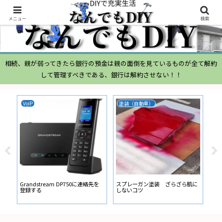
メニュー
検索
相続、親が弱ってきたら銀行の預金は親の面倒を見ているものが全て解約
して管理すべきである、銀行は解約させない！！
VoIP
塗装（自動車）
ム
ムー
経
い
ン
Grandstream DP750に連絡先を
スプレーガン塗装 ざらざら肌に
登録する
しないコツ