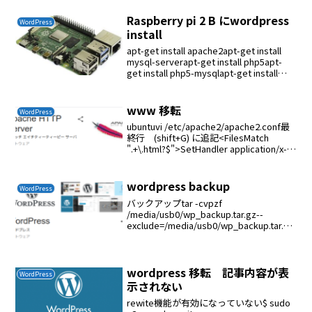
Raspberry pi 2 B にwordpress
WordPress
install
apt-get install apache2apt-get install
mysql-serverapt-get install php5apt-
get install php5-mysqlapt-get install
libapac...
www 移転
WordPress
ubuntuvi /etc/apache2/apache2.conf最
終行 (shift+G) に追記<FilesMatch
".+\.html?$">SetHandler application/x-
httpd-php</FilesMat...
wordpress backup
WordPress
バックアップtar -cvpzf
/media/usb0/wp_backup.tar.gz--
exclude=/media/usb0/wp_backup.tar.gz
/var/www/wordpressコピーsambaで
ubuntu-su...
wordpress 移転 記事内容が表
WordPress
示されない
rewite機能が有効になっていない$ sudo