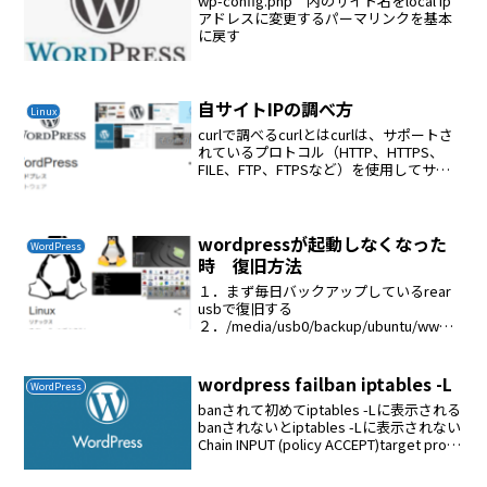
wp-config.php 内のサイト名をlocal ip
アドレスに変更するパーマリンクを基本
に戻す
自サイトIPの調べ方
Linux
curlで調べるcurlとはcurlは、サポートさ
れているプロトコル（HTTP、HTTPS、
FILE、FTP、FTPSなど）を使用してサー
バーからファイルをアップロードまたは
ダウンロードするための一般的なコマン
ドラインツールです。curlの...
wordpressが起動しなくなった
WordPress
時 復旧方法
１．まず毎日バックアップしているrear
usbで復旧する
２．/media/usb0/backup/ubuntu/www
に/var/wwwがバックアップしているので
これから復旧する# rsync -
av /media/usb0/backup...
wordpress failban iptables -L
WordPress
banされて初めてiptables -Lに表示される
banされないとiptables -Lに表示されない
Chain INPUT (policy ACCEPT)target prot
opt source destination f2b-wo...