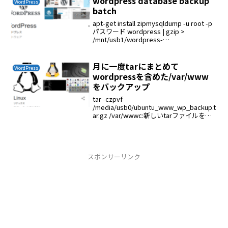
wordpress database backup
WordPress
batch
apt-get install zipmysqldump -u root -p
パスワード wordpress | gzip >
/mnt/usb1/wordpress-
ckenko25.jp/wordpress.sql.gz解凍は
gunz...
月に一度tarにまとめて
WordPress
wordpressを含めた/var/www
をバックアップ
tar -czpvf
/media/usb0/ubuntu_www_wp_backup.t
ar.gz /var/wwwc:新しいtarファイルを作
る (create)z:gz形式に圧縮するp:所有者な
どのファイル属性を保持するv:圧縮・解
凍...
スポンサーリンク