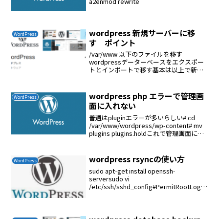
a2enmod rewrite
wordpress 新規サーバーに移
WordPress
す ポイント
/var/www 以下のファイルを移す
wordpressデーターベースをエクスポー
トとインポートで移す基本は以上で新規
サーバーに移すことができる
wordpress php エラーで管理画
WordPress
面に入れない
普通はpluginエラーが多いらしい# cd
/var/www/wordpress/wp-content# mv
plugins plugins.holdこれで管理画面に入
れるようになったプラグインに問題があ
ることが判明した。バックアップか...
wordpress rsyncの使い方
WordPress
sudo apt-get install openssh-
serversudo vi
/etc/ssh/sshd_config#PermitRootLogin
prohibit-passwordPermitRootLogin
yessudo...