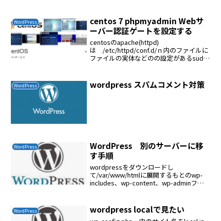
centos 7 phpmyadmin Webサ
WordPress
ーバー認証ゲートを設定する
centosのapache(httpd)
は /etc/httpd/conf.d/ｎ内のファイルに
ファイルの実体などのの設定があるsudo
vi
/etc/httpd/conf.d/phpMyAdmin.confAllo
wOverride A...
wordpress スパムコメント対策
WordPress
WordPress 別のサーバーに移
WordPress
す手順
wordpressをダウンロードし
て/var/www/htmlに展開するもとのwp-
includes、wp-content、wp-adminフォ
ルダーの中身をコピーするwp-config.php
をコピーするデーターベースを移す
wordpress localで見たい
WordPress