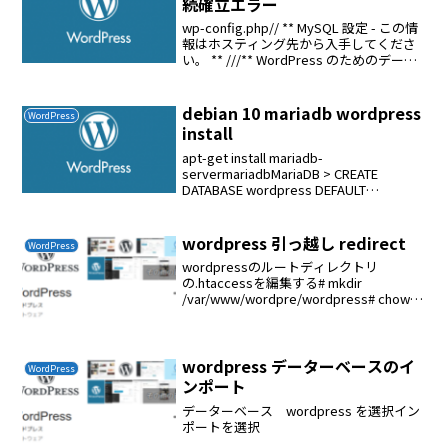
続確立エラー
wp-config.php// ** MySQL 設定 - この情
報はホスティング先から入手してくださ
い。 ** ///** WordPress のためのデータ
ベース名 *///Added by WP-Cache
Managerdefine...
debian 10 mariadb wordpress
WordPress
install
apt-get install mariadb-
servermariadbMariaDB > CREATE
DATABASE wordpress DEFAULT
CHARACTER SET utf8 COLLATE
utf8_unicode...
wordpress 引っ越し redirect
WordPress
wordpressのルートディレクトリ
の.htaccessを編集する# mkdir
/var/www/wordpre/wordpress# chown -
R www-data:www-data
/var/www/wordpre/wordpr...
wordpress データーベースのイ
WordPress
ンポート
データーベース wordpress を選択イン
ポートを選択