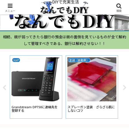
メニュー
検索
相続、親が弱ってきたら銀行の預金は親の面倒を見ているものが全て解約
して管理すべきである、銀行は解約させない！！
VoIP
塗装（自動車）
ム
ムー
経
い
ン
Grandstream DP750に連絡先を
スプレーガン塗装 ざらざら肌に
登録する
しないコツ