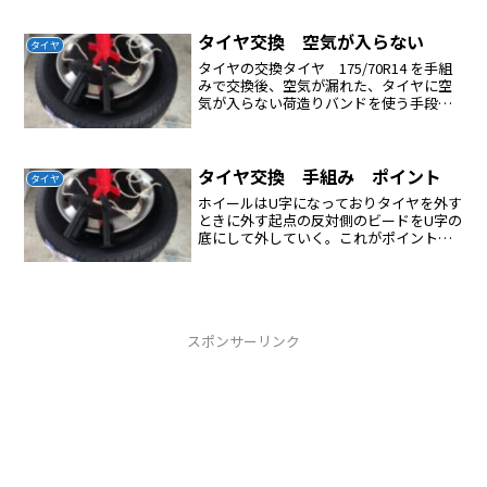
かった。前輪から開始したが１日かけて
も出来なかった。タイヤは何とか傷をつ
けながらも交換できたが、チューブをタ
タイヤ交換 空気が入らない
タイヤ
イヤレバーで穴開ける...
タイヤの交換タイヤ 175/70R14 を手組
みで交換後、空気が漏れた、タイヤに空
気が入らない荷造りバンドを使う手段が
あることがネットでわかったためした
ら、すぐに空気が充填できた
タイヤ交換 手組み ポイント
タイヤ
ホイールはU字になっておりタイヤを外す
ときに外す起点の反対側のビードをU字の
底にして外していく。これがポイントで
ある。
スポンサーリンク