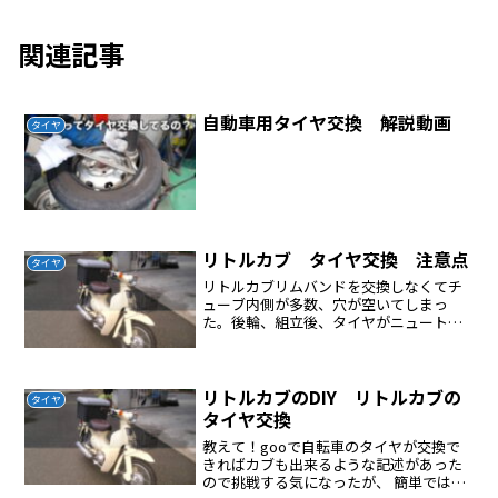
関連記事
自動車用タイヤ交換 解説動画
タイヤ
リトルカブ タイヤ交換 注意点
タイヤ
リトルカブリムバンドを交換しなくてチ
ューブ内側が多数、穴が空いてしまっ
た。後輪、組立後、タイヤがニュートラ
ルでひかかるトルクリンクのボルトが本
来は穴に落ち込むようになっているがこ
れが落ち込んでいなくてスポークと干渉
していた。ホィール内側が錆...
リトルカブのDIY リトルカブの
タイヤ
タイヤ交換
教えて！gooで自転車のタイヤが交換で
きればカブも出来るような記述があった
ので挑戦する気になったが、 簡単ではな