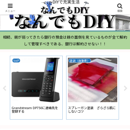
メニュー
検索
相続、親が弱ってきたら銀行の預金は親の面倒を見ているものが全て解約
して管理すべきである、銀行は解約させない！！
ムーヴ
N-BOX
N-
ムーヴ L150S ブローバイガス
ATOTO N-BOX バックカメラ ガ
ナビ
経路からの オイル吹き返し量が多
イド線の設定
ー
い
に