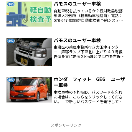
が必要である。車のハ...
バモスのユーザー車検
車検
自動車税を払っているか？行財政局税務
部法人税務課（軽自動車税担当）電話：
078-647-9399軽自動車検査予約システム
で予約する普通車は別のサイトで予約す
る自賠責保険を入手する保険屋さんに電
話する納税証明書を用意する税金を支払
ったときの納...
バモスのユーザー車検
車検
東灘区の兵庫事務所行き方玉津インタ
ー 麻耶ランプ下車北に上がり４３号線
岩屋を東に走る３Kmほどで浜中を右折突
き当りの大きな道路の側道を入る、間違
わないようにする所要時間約40分高速料
金が高い1280円（片道） ぼったくり車
検合格までの時間午...
ホンダ フィット GE6 ユーザ
車検
ー車検
車検車検の予約※ID、パスワードを忘れ
た場合は、こちらをクリックしてくださ
い。 で新しいパスワードを発行しても
らう受験日、場所2018年10月15日山陽特
殊製鋼の横第一ラウンドを予約した。姫
路バイパス 市川ランプを降りて左折、
直線に下ると７...
スポンサーリンク