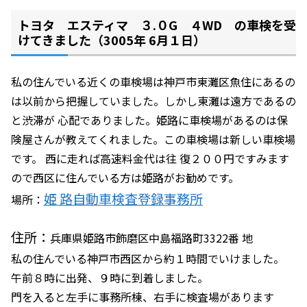
トヨタ エスティマ ３.０G ４WD の車検を受
けてきました（3005年 6月１日）
私の住んでいる近くの車検場は神戸市東灘区魚住にあるの
は以前から把握していました。しかし東灘は遠方であるの
と渋滞が 心配でありました。姫路に車検場があるのは保
険屋さんが教えてくれました。この車検場は新しい車検場
です。 西に走れば高速料金代は往 復２００円ですみます
ので西区に住んでいる方は姫路がお勧めです。
姫 路自動車検査登録事務所
場所：
住所：
兵庫県姫路市飾磨区中島福路町3322番 地
私の住んでいる神戸市西区から約１時間でいけました。
午前８時に出発、９時に到着しました。
門を入ると左手に事務所棟、右手に検査場があります