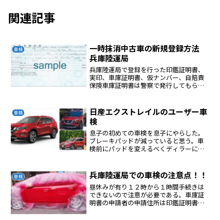
関連記事
一時抹消中古車の新規登録方法
車検
兵庫陸運局
兵庫陸運局で登録を行った印鑑証明書、
実印、車庫証明書、仮ナンバー、自賠責
保険車庫証明書は警察で発行してもらう
５日ほどかかる、注意点は申請者の住所
は印鑑証明書の住所と同一でないとNG仮
ナンバーは区役所で発行してもらう、発
日産エクストレイルのユーザー車
車検
行日から５日間有効、あ...
検
息子の初めての車検を息子にやらした。
ブレーキパッドが減っていると思う。車
検前にパッドを変えるべくディラーに聞
くとなんと４輪の交換で４万円オートバ
ックスは３万円こんなバッタクリ額では
任せられない。ブレーキに違和感がある
兵庫陸運局での車検の注意点！！
車検
か聞いたらない。車検後に...
昼休みが有り１２時から１時間手続きは
できないので注意が必要である。車庫証
明書の申請者の申請住所は印鑑証明書の
住所と同一でないとNG私は違っていたの
で書庫証明を再申請させられて２７００