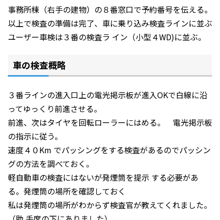
事務所棟（右手の建物）の８番窓口で予約番号を伝える。
以上で検査の準備は完了、車に乗り込み検査ラインに並ぶ
ユーザー車検は３番の検査ラ イン（小型４WD)に並ぶ。
車の検査概略
３番ラインの進入口上の電光掲示板が進入OKで白線に沿
ってゆっくり前進させる。
前進、次はタイヤを回転ローラーにはめる。 電光掲示板
の指示に従う。
速度４０Km でパッシングをする検査があるのでパッシン
グの方法を調べておく。
軽自動車の検査にはないが発煙筒を提示 する必要があ
る。発煙筒の場所を確認しておく
私は発煙筒の場所がわからず検査官が教えてくれました。
（助 手席の下にありました）