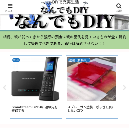
メニュー
検索
相続、親が弱ってきたら銀行の預金は親の面倒を見ているものが全て解約
して管理すべきである、銀行は解約させない！！
VoIP
塗装（自動車）
ム
ムー
経
い
ン
Grandstream DP750に連絡先を
スプレーガン塗装 ざらざら肌に
登録する
しないコツ