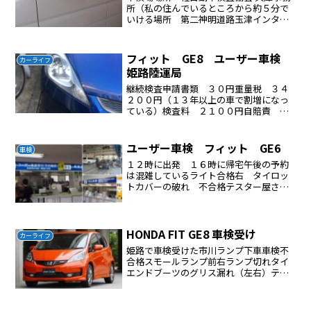
所（私の住んでいるところから約５分で
いける場所 第二神明道路玉津インター
南側)兵庫県神戸市西区玉津町居住字孫田
67－1電話番号：０７８－９２７－３６４
８車検の予約車検の予約はネットで行う
フィット GE8 ユーザー車検
カーライフ
必要書類を前日に...
姫路陸運局
継続検査申請書類 ３０円重量税 ３４
２００円（１３年以上の車で割増になっ
ている）検査料 ２１００円自賠責 ２
００１０円合計 ５６３４０円ライト左
右ローが❌ライト左右ハイビームは⭕以
上で一発合格
ユーザー車検 フィット GE6
車検
１２時に出発 １６時に帰宅午後の予約
は混雑しているライト合格右 タイロッ
トカバーの破れ 不合格テスター屋さん
で修理 ３５００ 円重量税が９６００
円増額されている（登録から１３年以上
の車）用紙代 ３０円検査料 １７００
円重量税 ３４２００円自...
HONDA FIT GE8 車検受け
カーライフ
姫路で車検受けた市川ランプ下車車検不
合格スモールランプ前右ランプ切れタイ
エンドブーツのグリス漏れ（左右）テス
ター屋さんで修理費用は7400円修理時間
は１時間ほど再検査タイエンドのブーツ
を交換した場合はサイドスリップの検査