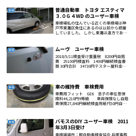
円が余分にいってまた申請が降りるまで
日数がかかった。公務員...
普通自動車 トヨタ エスティマ
車検
３.０G ４WD のユーザー車検
車検場私の住んでいる近くの車検場は神
戸市東灘区魚住にあるのは以前から把握
していました。 しかし東灘は遠方である
のと渋滞が心配でありました。 姫路に車
検場があるのは保険屋さんが教えてくれ
ました。この車検場は新しい車検場で
ムーヴ ユーザー車検
車検
す。 西に走れば高速料...
2018/5/11検査受け重量税 8200円自賠
責 25100円検査料 1400円継続検査書
類 30円合計 34730円テスター屋料金
10000円（ロワアームブーツ（右）ライト
左右 ストップランプ スモールラン
プ 排気漏れ）姫路 １０時予...
車の維持費 車検費用
車検
車費用フィット GE6 息子の車任意保
険料44,210円9等級 車両保険なし自賠
責保険27,840円継続検査用紙代50円自動
車検査登録印紙代1,700円自動車重量税印
紙代15,000円テスター代3,900円両側ライ
ト光軸調整費、前左スモー...
バモスのDIY ユーザー車検 2011
車検
年3月3日受け
車検場場所：軽自動車検査協会 兵庫事務