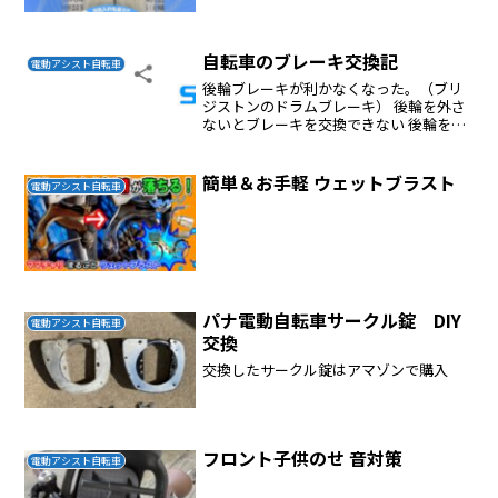
自転車のブレーキ交換記
電動アシスト自転車
後輪ブレーキが利かなくなった。（ブリ
ジストンのドラムブレーキ） 後輪を外さ
ないとブレーキを交換できない 後輪を外
すのは難しくなかった。 ほぼ2本の大き
なボルトを外せばよかった。 ブリジスト
ンのドラムブレーキは効きが悪いらし
簡単＆お手軽 ウェットブラスト
電動アシスト自転車
い。 実際分解して...
パナ電動自転車サークル錠 DIY
電動アシスト自転車
交換
交換したサークル錠はアマゾンで購入
フロント子供のせ 音対策
電動アシスト自転車