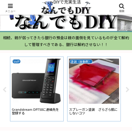
メニュー
検索
相続、親が弱ってきたら銀行の預金は親の面倒を見ているものが全て解約
して管理すべきである、銀行は解約させない！！
VoIP
塗装（自動車）
ム
ムー
経
い
ン
Grandstream DP750に連絡先を
スプレーガン塗装 ざらざら肌に
登録する
しないコツ