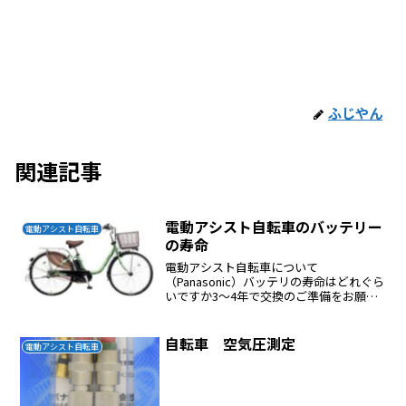
ふじやん
関連記事
電動アシスト自転車のバッテリー
電動アシスト自転車
の寿命
電動アシスト自転車について
（Panasonic）バッテリの寿命はどれぐら
いですか3～4年で交換のご準備をお願い
いたします。 使用期間によるバッテリ劣
化バッテリは時間経過と使用により劣化
します。 使用回数の少ないものでも数年
自転車 空気圧測定
電動アシスト自転車
の経年劣化で寿命...