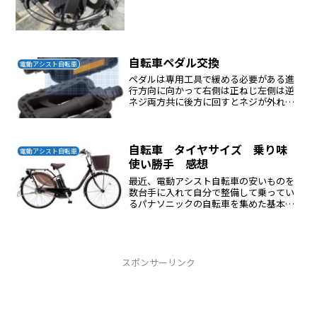
自転車ペダル交換
電動アシスト自転車
ペダルは専用工具で緩める必要がある進
行方向に向かって右側は正ねじ左側は逆
ネジ両方共に後方に回すとネジが外れる
外す反対側のクランクを手で動かないよ
うにして外す取り付けはネジ部にグリス
を塗りさびで固着するのを防ぐベダルは
左右がある右側が下側ネジ...
自転車 タイヤサイズ 乗り味
電動アシスト自転車
使い勝手 感想
最近、電動アシスト自転車の安いものを
数台手に入れて自分で整備して乗ってい
るパナソニックの自転車を集めた基本２
６インチでしょうがナショナル デラック
スビビ リチウム 24インチ 内装３段これ
がなかなか快適に使えるので売却を考え
てメルカリに出品...
スポンサーリンク