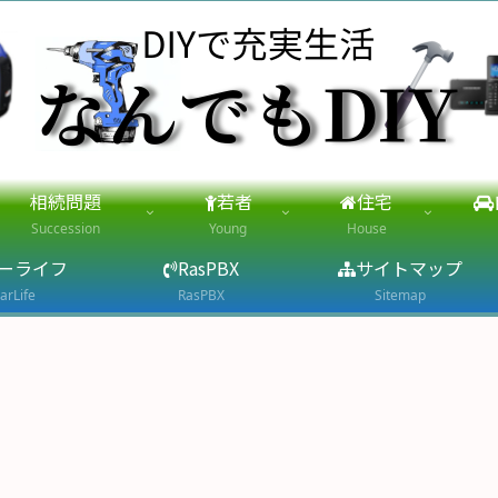
相続問題
若者
住宅
Succession
Young
House
ーライフ
RasPBX
サイトマップ
arLife
RasPBX
Sitemap