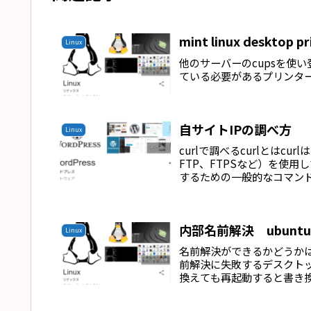
mint linux desktop p
Linux
他のサーバーのcupsを使い登録
ている必要があるプリンター
自サイトIPの調べ方
Linux
curlで調べるcurlとはcu
FTP、FTPSなど）を使
するための一般的なコマンドラ
内部名前解決 ubunt
Linux
名前解決ができるかどうかは/e
前解決に失敗するデスクトップ
換えても再起動すると書き換