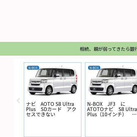
相続、親が弱ってきたら銀
N-BOX
N-BOX
X バック
ナビ AOTO S8 Ultra
N-BOX JF3 に
線の設
Plus SDカード アク
ATOTOナビ S8 Ultra
セスできない
Plus（10インチ） を
取り付けた