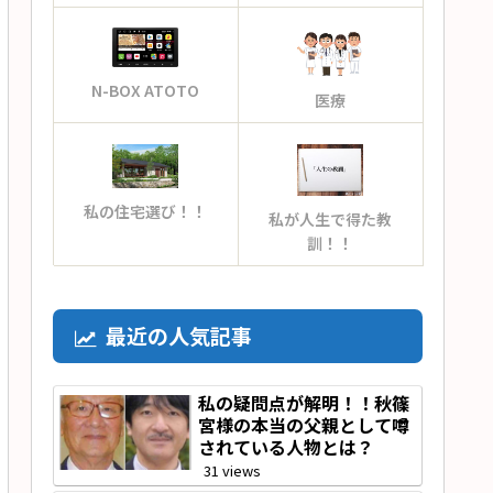
N-BOX ATOTO
医療
私の住宅選び！！
私が人生で得た教
訓！！
最近の人気記事
私の疑問点が解明！！秋篠
宮様の本当の父親として噂
されている人物とは？
31 views