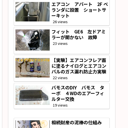
エアコン アパート 2F ベ
ランダに設置 ショートサ
ーキット
26 views
フィット GE6 左ドアミ
ラーが開かない 故障
23 views
【実験】エアコンフレア面
に塗るナイログとエアコン
パルのガス漏れ防止力実験
22 views
バモスのDIY バモス タ
ーボ ４WDのエアーフィ
ルター交換
19 views
相続財産の泥棒の仕組み