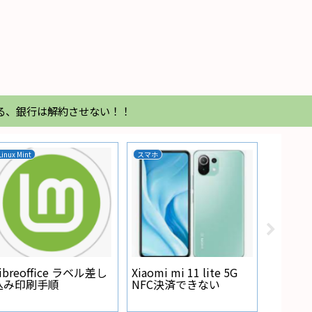
る、銀行は解約させない！！
Linux Mint
スマホ
家電
Regza
が点灯
ibreoffice ラベル差し
Xiaomi mi 11 lite 5G
込み印刷手順
NFC決済できない