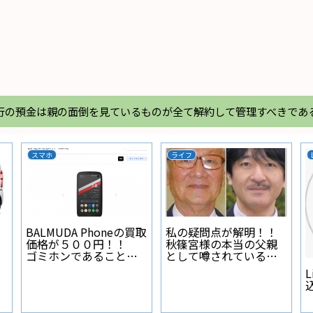
行の預金は親の面倒を見ているものが全て解約して管理すべきであ
スマホ
ライフ
BALMUDA Phoneの買取
私の疑問点が解明！！
価格が５００円！！
秋篠宮様の本当の父親
ゴミホンであることが
として噂されている人
証明された
物とは？
L