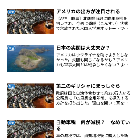
アメリカの出方が注目される
政治
【AFP＝時事】北朝鮮当局に昨年身柄を
拘束され、今週に昏睡（こんすい）状態
で釈放された米国人学生オットー・ワー
ムビア（Otto Warmbier）氏（22）の治
療に当たる医師らが15日、記者会見し、
脳に広範囲にわたる損傷がみられるもの
日本の尖閣は大丈夫か？
の、そ...
政治
アメリカはウクライナを助けようとしな
かった。尖閣も同じになるかも？アメリ
カも軍事大国とは戦争したくない？よっ
て尖閣は日本が早く実効支配をしないと
危ない。
第二のギリシャにまっしぐら
政治
政府は国と自治体合わせて約330万人いる
公務員に「65歳完全定年制」を導入する
方針を打ち出した。理由を聞いて耳を疑
った。「一億総活躍社会で公務員に働き
がいを感じてもらうために、再雇用では
なく定年を65歳に延長する」というの
自動車税 何が減税？ なめてい
だ。悪い冗談だろう...
政治
る
車の減税では、消費増税後に購入した新