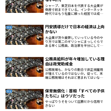
シャープ、東芝日本を代表する大企業が
倒産寸前まできている。インターネット
時代ではもう社畜に頼った経営では成り
立たなくなってきた？電気はアナログか
らデジタルに変わり、モノマネが簡単に
なったので衰退していると私は考えてい
円安誘導だけで日本の経済は上向
政治
る。自動車はエンジンが複...
かない
大企業が次々疲弊していっている今のや
り方では第二のギリシャにまっしぐらで
ある早く公務員、政治家を半分にして給
料も半分にする必要がある国の無駄遣い
をチェックするシステムが必要である政
治家はほとんど必要ないネットで代替え
公務員給料が年々増加している理
政治
をすればよいのでわ？大胆...
由は政党助成金
公務現場も、かなりの割合で非正規雇用
が増えているのではないか。従って、末
端公務現場はそれほど恵まれてはいない
のが特徴である。では、なぜ総体的な公
務員給与が高いのかと言えば、やはり公
益法人、独立行政法人など、各省庁の枝
保育無償化：首相「すべての子供
政治
葉機関が無数につくられ、...
たちに」はウソだった
やっぱりうそをついて圧勝だから信用で
きない