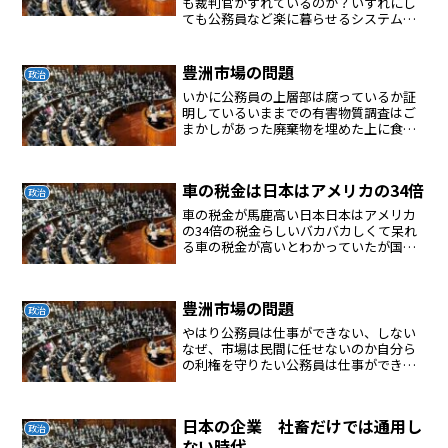
も裁判官がずれているのか？いずれにし
ても公務員など楽に暮らせるシステムを
つくれればOKだけども国は衰退してい
く。
豊洲市場の問題
政治
いかに公務員の上層部は腐っているか証
明しているいままでの有害物質調査はご
まかしがあった廃棄物を埋めた上に食品
を扱う施設を計画した時点でおかしい
車の税金は日本はアメリカの34倍
政治
車の税金が馬鹿高い日本日本はアメリカ
の34倍の税金らしいバカバカしくて呆れ
る車の税金が高いとわかっていたが国は
車関連でボロ儲けしているので法人税は
いらない？殆どの企業は法人税を払って
いないこれが無駄な政治家が多い原因
豊洲市場の問題
か？マー国民をなめている
政治
やはり公務員は仕事ができない、しない
なぜ、市場は民間に任せないのか自分ら
の利権を守りたい公務員は仕事ができな
い、しないのが普通？利権が第一公務員
の上層部が儲かるシステムを維持した
い。公務員の仕事を民間化する必要があ
日本の企業 社畜だけでは通用し
る
政治
ない時代