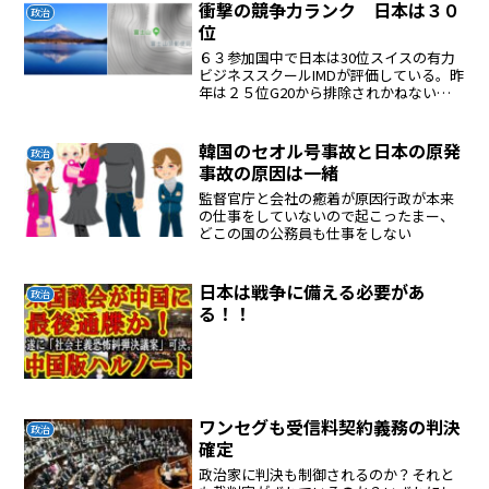
衝撃の競争力ランク 日本は３０
のだから、大騒ぎになっ...
政治
位
６３参加国中で日本は30位スイスの有力
ビジネススクールIMDが評価している。昨
年は２５位G20から排除されかねない、
もう先進国ではない？1991 年までは日本
の 順位は 1 位であった。あの韓国より順
位が低い。比較可能な1997年以降では
韓国のセオル号事故と日本の原発
政治
過...
事故の原因は一緒
監督官庁と会社の癒着が原因行政が本来
の仕事をしていないので起こったまー、
どこの国の公務員も仕事をしない
日本は戦争に備える必要があ
政治
る！！
ワンセグも受信料契約義務の判決
政治
確定
政治家に判決も制御されるのか？それと