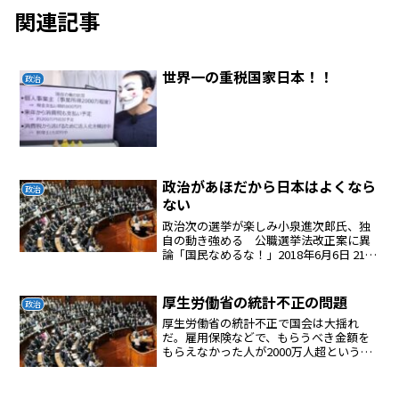
関連記事
世界一の重税国家日本！！
政治
政治があほだから日本はよくなら
政治
ない
政治次の選挙が楽しみ小泉進次郎氏、独
自の動き強める 公職選挙法改正案に異
論「国民なめるな！」2018年6月6日 21時
58分産経新聞自民党の小泉進次郎筆頭副
幹事長は６日、党選挙制度改革問題統括
本部と選挙制度調査会の合同部会に出席
厚生労働省の統計不正の問題
政治
し、参院選の...
厚生労働省の統計不正で国会は大揺れ
だ。雇用保険などで、もらうべき金額を
もらえなかった人が2000万人超という大
事件に発展したのに加え、アベノミクス
の評価に直結する労働者の給与に関する
統計が信用できないということになった