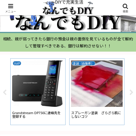
メニュー
検索
相続、親が弱ってきたら銀行の預金は親の面倒を見ているものが全て解約
して管理すべきである、銀行は解約させない！！
VoIP
塗装（自動車）
ム
ムー
経
い
ン
Grandstream DP750に連絡先を
スプレーガン塗装 ざらざら肌に
登録する
しないコツ