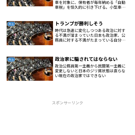
車を対象に、保有者が毎年納める「自動
車税」を恒久的に引き下げる。小型車ほ
ど減税の恩恵が大きくなり、排気量１０
００ｃｃ以下の車の場合、現行の年２万
９５００円から４５００円減額され、年
トランプが勝利しそう
政治
２万５０００円となる。減...
時代は急速に変化しつつある政治に対す
る不満が溜まっていた日本も政治家、公
務員に対する不満がたまっている自分た
ちだけが楽して生活できるシステムにし
てしまっているチェンジ日本
政治家に騙されてはならない
政治
政治公務員第一主義から民間第一主義に
変更しないと日本のジリ貧状態は直らな
い現在の政治家ではできない
スポンサーリンク