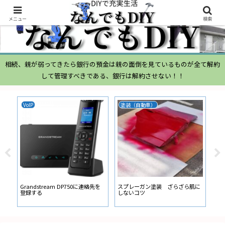
メニュー
検索
相続、親が弱ってきたら銀行の預金は親の面倒を見ているものが全て解約
して管理すべきである、銀行は解約させない！！
VoIP
塗装（自動車）
ム
ムー
経
い
ン
Grandstream DP750に連絡先を
スプレーガン塗装 ざらざら肌に
登録する
しないコツ