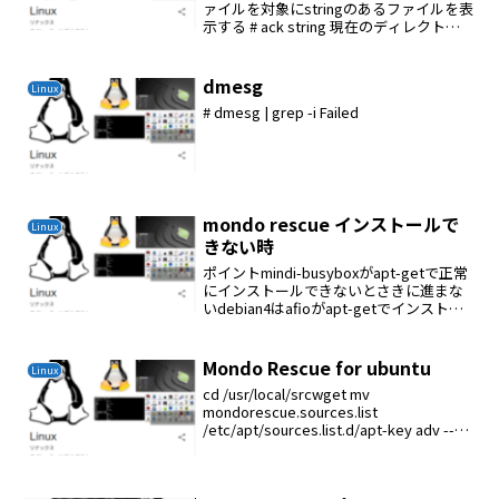
ァイルを対象にstringのあるファイルを表
示する # ack string 現在のディレクトリ
内のstringを検索
dmesg
Linux
# dmesg | grep -i Failed
mondo rescue インストールで
Linux
きない時
ポイントmindi-busyboxがapt-getで正常
にインストールできないとさきに進まな
いdebian4はafioがapt-getでインストー
ルできないdebian6のafio_2.5-1_i386.deb
をインストールすると解決できた...
Mondo Rescue for ubuntu
Linux
cd /usr/local/srcwget mv
mondorescue.sources.list
/etc/apt/sources.list.d/apt-key adv --
keyserver keyserver.ubuntu.com -...