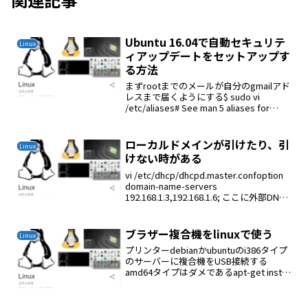
Ubuntu 16.04で自動セキュリテ
Linux
ィアップデートをセットアップす
る方法
まずrootまでのメールが自分のgmailアド
レスまで届くようにする$ sudo vi
/etc/aliases# See man 5 aliases for
formatpostmaster: rootroot:
ckenko25cken...
ローカルドメインが引けたり、引
Linux
けない時がある
vi /etc/dhcp/dhcpd.master.confoption
domain-name-servers
192.168.1.3,192.168.1.6; ここに外部DNS
を記述してはならない。
ブラザー複合機をlinuxで使う
Linux
プリンターdebianかubuntuのi386タイプ
のサーバーに複合機をUSB接続する
amd64タイプはダメであるapt-get install
cupsusermod -a -G lpadmin
ckenko25cupsctl --rem...