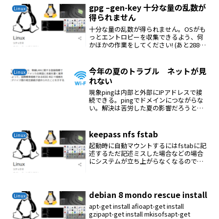
gpg –gen-key 十分な量の乱数が
Linux
得られません
十分な量の乱数が得られません。OSがも
っとエントロピーを収集できるよう、何
かほかの作業をしてください! (あと288バ
イト要ります)これで次に進まない解決#
apt-get install rng-tools# sudo rngd -r
/...
今年の夏のトラブル ネットが見
Linux
れない
現象pingは内部と外部にIPアドレスで接
続できる。pingでドメインにつながらな
い。解決は苦労した夏の影響だろうとサ
ーキューレーターで疑わしいルーターな
どを冷やした。ルーターやHUBの電源の
入れなおしで繋がるようになるが数時間
keepass nfs fstab
Linux
たてばまたつ...
起動時に自動マウントするにはfstabに記
述するただ記述ミスした場合などの場合
にシステムが立ち上がらなくなるので
fstabのオプションを記述して回避する
nofailオプションを記述するvi
/etc/fstab192.168.1.2:/h...
debian 8 mondo rescue install
Linux
apt-get install afioapt-get install
gzipapt-get install mkisofsapt-get