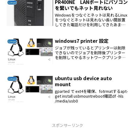
PR400NE LANポートにパソコン
Linux
を繋いでもネット見れない
Windowsをつなぐとネットは見れるLinux
をつなぐとネットは見れない長い間放置
してきた電話だけを利用してきたあまり
にももったいないのでなんとか解決する
ために調査した意味不明な結果なので
NTTに聞いてみた女性のカスタマーセン
windows7 printer 設定
Linux
ター員はわか...
ジョブが残っているとプリンターは削除
できないのでジョブを削除後プリンター
を削除してやるネットワークプリンター
は固定IPに変更してwindows7 の標準 IP
を指定して登録するのが良さそう
ubuntu usb device auto
Linux
mount
gparted で ext4を確保、fotrmatするapt-
get install usbmountreboot確認df -hls
/media/usb0
スポンサーリンク