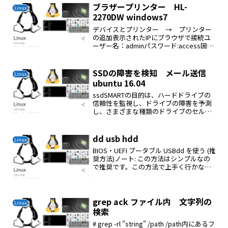
ブラザープリンター HL-
Linux
2270DW windows7
デバイスとプリンター → プリンター
の追加表示されたIPにブラウザで接続ユ
ーザー名：adminパスワード:access固定
IPにした 192.168.1.240
SSDの障害を検知 メール送信
Linux
ubuntu 16.04
ssdSMARTの目的は、ハードドライブの
信頼性を監視し、ドライブの障害を予測
し、さまざまな種類のドライブのセルフ
テストを実行することです。
smartmontoolsは2つのユーティリティプ
ログラムで構成されている、smartctlと
dd usb hdd
Linux
sma...
BIOS・UEFI ブータブル USBdd を使う (推
奨方法)ノート: この方法はシンプルなの
で推奨です。この方法で上手く行かない
時は下のもうひとつの方法に進んで下さ
い。警告: この方法では /dev/sdx の全て
のデータを完全に消去し...
grep ack ファイル内 文字列の
Linux
検索
# grep -rl "string" /path /path内にあるフ