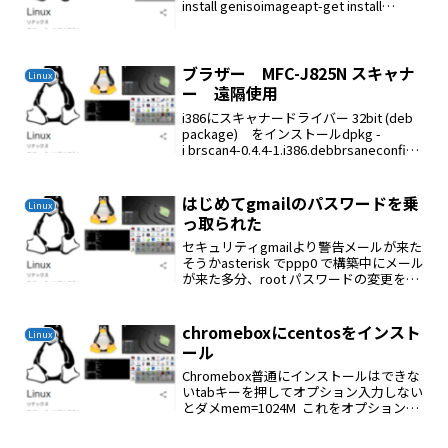
install genisoimageapt-get install
xorrisocd /tmp...
ブラザー MFC-J825N スキャナ
Linux
ー 遠隔使用
i386にスキャナードライバー 32bit (deb
package) をインストールdpkg -
i brscan4-0.4.4-1.i386.debbrsaneconfig4
-a name=netscan model=MFC-J825N...
はじめてgmailのパスワードを乗
Linux
っ取られた
セキュリティgmailより警告メールが来た
そうかasterisk でppp0 で構築中にメール
が来た多分、root パスワードの変更をし
ないでppp0を設定していたと考えられる
ppp0を構築するにはセキュリティに多分
の注意が必要である
chromeboxにcentosをインスト
Linux
ール
Chromebox普通にインストールはできな
いtabキーを押してオプション入力しない
とダメmem=1024M これをオプションに
追加してインストールを開始する