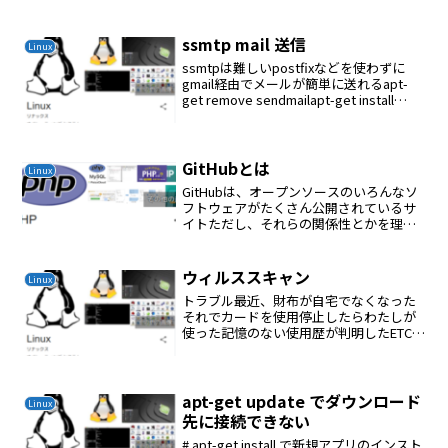
ドファイルを作成または変更し...
ssmtp mail 送信
Linux
ssmtpは難しいpostfixなどを使わずに
gmail経由でメールが簡単に送れるapt-
get remove sendmailapt-get install
ssmtpvi
/etc/ssmtp/ssmtp.confroot=ckenko...
GitHubとは
Linux
GitHubは、オープンソースのいろんなソ
フトウェアがたくさん公開されているサ
イトただし、それらの関係性とかを理解
していインストールするのは大変。それ
を、Composerを使えば簡単に出来る
apt-get install compose基本...
ウィルススキャン
Linux
トラブル最近、財布が自宅でなくなった
それでカードを使用停止したらわたしが
使った記憶のない使用歴が判明したETCも
勝手に使われている母の介護をやってい
るので忙しくて使用歴をチェックしてい
なかったもしかしてネット上にカード情
報が流失したかわから...
apt-get update でダウンロード
Linux
先に接続できない
# apt-get install で新規アプリのインスト