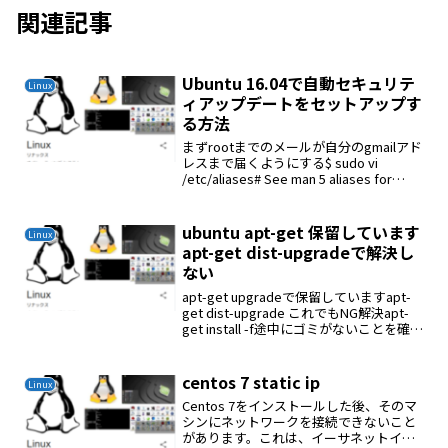
関連記事
Ubuntu 16.04で自動セキュリテ
Linux
ィアップデートをセットアップす
る方法
まずrootまでのメールが自分のgmailアド
レスまで届くようにする$ sudo vi
/etc/aliases# See man 5 aliases for
formatpostmaster: rootroot:
ckenko25cken...
ubuntu apt-get 保留しています
Linux
apt-get dist-upgradeで解決し
ない
apt-get upgradeで保留していますapt-
get dist-upgrade これでもNG解決apt-
get install -f途中にゴミがないことを確認
apt-get autoremove次に、パッケージを
完全に削除しますap...
centos 7 static ip
Linux
Centos 7をインストールした後、そのマ
シンにネットワークを接続できないこと
があります。これは、イーサネットイン