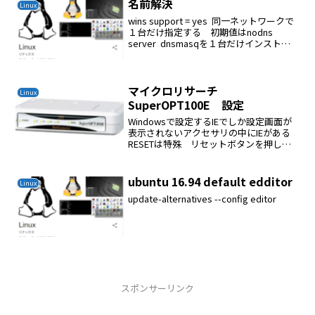
名前解決
Linux
wins support = yes 同一ネットワークで
１台だけ指定する 初期値はnodns
server dnsmasqを１台だけインストー
ルするこの設定を内部だけの問い合わせ
に応えるように設定するvi
/etc/dnsmasq.co...
マイクロリサーチ
Linux
SuperOPT100E 設定
Windowsで設定するIEでしか設定画面が
表示されないアクセサリの中にIEがある
RESETは特殊 リセットボタンを押して
おいて電源をいれて２０秒押し続けるフ
ァームウェアをアップグレードすれば
chomeなどで設定画面が開くようになる
ubuntu 16.94 default edditor
Linux
またLi...
update-alternatives --config editor
スポンサーリンク