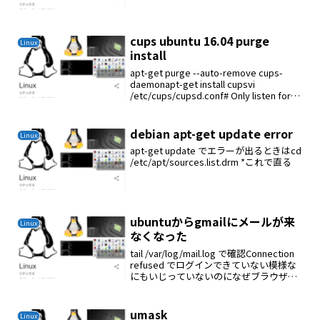
ターフェイスがデフォルトで有効になっ
ていないために発生します。# ifconfig で
LANカードを認識しているか確認するL...
cups ubuntu 16.04 purge
Linux
install
apt-get purge --auto-remove cups-
daemonapt-get install cupsvi
/etc/cups/cupsd.conf# Only listen for
connections from the...
debian apt-get update error
Linux
apt-get update でエラーが出るときはcd
/etc/apt/sources.list.drm *これで直る
ubuntuからgmailにメールが来
Linux
なくなった
tail /var/log/mail.log で確認Connection
refused でログインできていない模様な
にもいじっていないのになぜブラウザか
らのメールは問題なくOK１日格闘翌日の
早朝にやはりあやしいのはgmailでブロッ
クされ...
umask
Linux