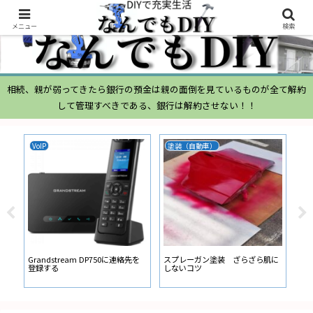
メニュー
検索
相続、親が弱ってきたら銀行の預金は親の面倒を見ているものが全て解約
して管理すべきである、銀行は解約させない！！
VoIP
塗装（自動車）
ム
ムー
経
い
ン
Grandstream DP750に連絡先を
スプレーガン塗装 ざらざら肌に
登録する
しないコツ