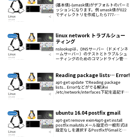
(基本値)-(umask値)がデフォルトのパーミ
ッションになります。例 umask値が022
でディレクトリを作成したら777-
022=755
linux network トラブルシュー
Linux
ティング
nslookupは、DNSサーバー（ドメインネ
ームサーバー）のテストとトラブルシュ
ーティングのためのコマンドライン管理
ツールですドメインの "A"レコード（IPア
ドレス）を調べるnslookup
yahoo.co.jpckenko25@ch...
Reading package lists… Error!
Linux
apt-get update でReading package
lists... Error!などがでる解決vi
/etc/network/interfaces下記を追記する
と解決したdns-nameservers
192.168.1.2s...
ubuntu 16.04 postfix gmail
Linux
apt-get remove exim4apt-get install
postfix mailutilsメール設定の一般形式は
設定なしを選択するPostfixがGmailとの
認証を確立するために使用するパスワー