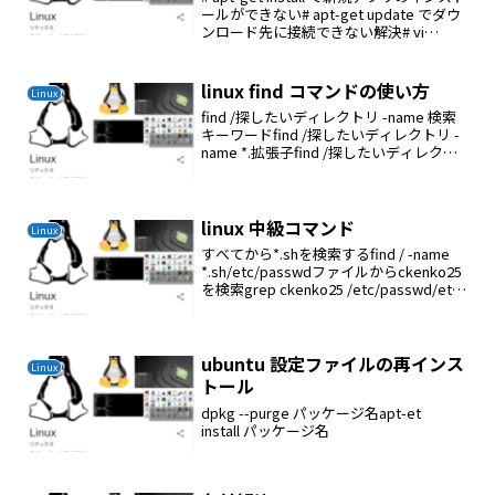
ールができない# apt-get update でダウ
ンロード先に接続できない解決# vi
/etc/resolv.confdomain
private.ckenko25.jpnam...
linux find コマンドの使い方
Linux
find /探したいディレクトリ -name 検索
キーワードfind /探したいディレクトリ -
name *.拡張子find /探したいディレクト
リ -iname 検索キーワード (大文字、小文
字を区別しない)
linux 中級コマンド
Linux
すべてから*.shを検索するfind / -name
*.sh/etc/passwdファイルからckenko25
を検索grep ckenko25 /etc/passwd/etc
ディレクトリ内を再回帰的に検索する
grep -r "127.0....
ubuntu 設定ファイルの再インス
Linux
トール
dpkg --purge パッケージ名apt-et
install パッケージ名