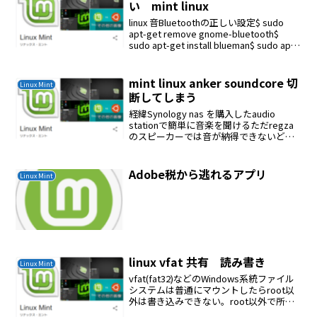
い mint linux
linux 音Bluetoothの正しい設定$ sudo
apt-get remove gnome-bluetooth$
sudo apt-get install blueman$ sudo apt-
get install pulseaud...
mint linux anker soundcore 切
Linux Mint
断してしまう
経緯Synology nas を購入したaudio
stationで簡単に音楽を聞けるただregza
のスピーカーでは音が納得できないどん
なスピーカーが良いのかわからないアマ
ゾンで評価が良いこれを購入したAnker
SoundCoreが切断し...
Adobe税から逃れるアプリ
Linux Mint
linux vfat 共有 読み書き
Linux Mint
vfat(fat32)などのWindows系統ファイル
システムは普通にマウントしたらroot以
外は書き込みできない。root以外で所属
グループが読み書きできる設