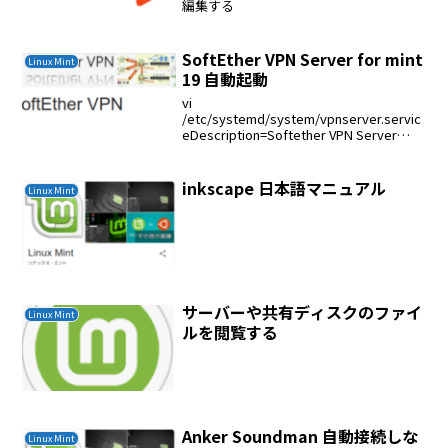
編集する
SoftEther VPN Server for mint
Linux Mint
19 自動起動
vi
/etc/systemd/system/vpnserver.servic
eDescription=Softether VPN Server
ServiceAfter=network.targetType=forki
ngUser=roo...
inkscape 日本語マニュアル
Linux Mint
サーバーや共有ディスクのファイ
Linux Mint
ルを閲覧する
Anker Soundman 自動接続しな
Linux Mint