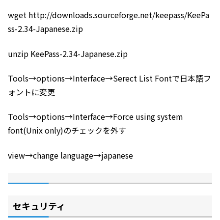
wget http://downloads.sourceforge.net/keepass/KeePa
ss-2.34-Japanese.zip
unzip KeePass-2.34-Japanese.zip
Tools→options→Interface→Serect List Fontで日本語フ
ォントに変更
Tools→options→Interface→Force using system
font(Unix only)のチェックを外す
view→change language→japanese
セキュリティ