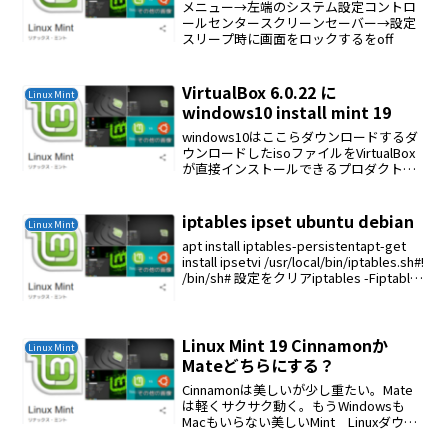
メニュー→左端のシステム設定コントロ
ールセンタースクリーンセーバー→設定
スリープ時に画面をロックするをoff
VirtualBox 6.0.22 に
Linux Mint
windows10 install mint 19
windows10はここらダウンロードするダ
ウンロードしたisoファイルをVirtualBox
が直接インストールできるプロダクトキ
ーを聞いてくるがプロダクトキーはあり
ませんタブを選択してインストールでき
るインストールVirtual Boxを...
iptables ipset ubuntu debian
Linux Mint
apt install iptables-persistentapt-get
install ipsetvi /usr/local/bin/iptables.sh#!
/bin/sh# 設定をクリアiptables -Fiptables
-...
Linux Mint 19 Cinnamonか
Linux Mint
Mateどちらにする？
Cinnamonは美しいが少し重たい。Mate
は軽くサクサク動く。もうWindowsも
Macもいらない美しいMint Linuxダウン
ロード先は理研からUSBメモリーに焼い