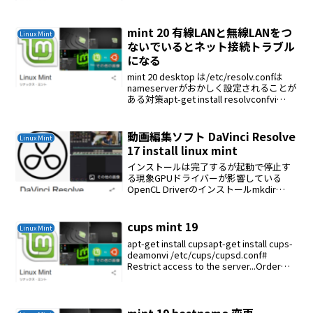
定 /etc/fstabUUID=6BEB-26ED
/media/usb1 v...
mint 20 有線LANと無線LANをつ
Linux Mint
ないでいるとネット接続トラブル
になる
mint 20 desktop は/etc/resolv.confは
nameserverがおかしく設定されることが
ある対策apt-get install resolvconfvi
/etc/resolvconf/resolv.conf.d/...
動画編集ソフト DaVinci Resolve
Linux Mint
17 install linux mint
インストールは完了するが起動で停止す
る現象GPUドライバーが影響している
OpenCL Driverのインストールmkdir
neocd neowget wget wget wget wget
wget wget sha256sum -c w...
cups mint 19
Linux Mint
apt-get install cupsapt-get install cups-
deamonvi /etc/cups/cupsd.conf#
Restrict access to the server...Order
allow,deny...
mint 19 hostname 変更