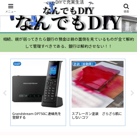
メニュー
検索
相続、親が弱ってきたら銀行の預金は親の面倒を見ているものが全て解約
して管理すべきである、銀行は解約させない！！
VoIP
塗装（自動車）
ム
ムー
経
い
ン
Grandstream DP750に連絡先を
スプレーガン塗装 ざらざら肌に
登録する
しないコツ