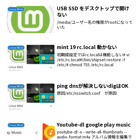
てインストールするmintのUSBイメージ
ライターで焼く美しくするポ...
USB SSD をデスクトップで開け
Linux Mint
ない
/media/ユーザー名の権限がrootになって
いた
mint 19 rc.local 動かない
Linux Mint
初期接設定ではrc.localは機能しない# vi
/etc/rc.local#!/bin/shipset restore -f
/etc/# chmod 755 /etc/rc.local
ping dnsが解決しないdigはOK
Linux Mint
原因/etc/nsswitch.conf が原因
Youtube-dl google play music
Linux Mint
youtube-dl -x --write-all-thumbnails --
audio-format m4a アルバム情報を編集で