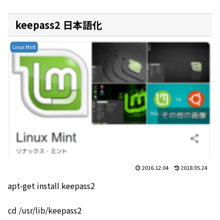
keepass2 日本語化
Linux Mint
2016.12.04
2018.05.24
apt-get install keepass2
cd /usr/lib/keepass2