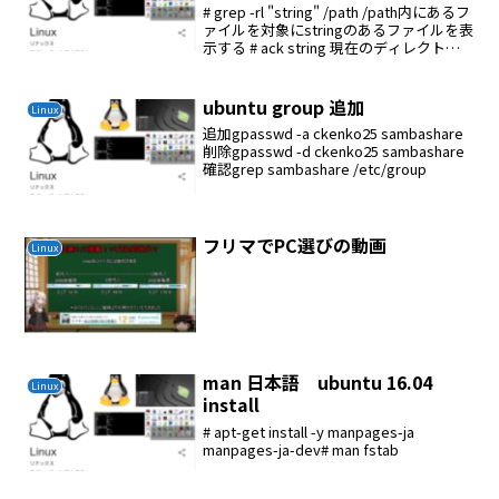
# grep -rl "string" /path /path内にあるフ
ァイルを対象にstringのあるファイルを表
示する # ack string 現在のディレクトリ
内のstringを検索
ubuntu group 追加
Linux
追加gpasswd -a ckenko25 sambashare
削除gpasswd -d ckenko25 sambashare
確認grep sambashare /etc/group
フリマでPC選びの動画
Linux
man 日本語 ubuntu 16.04
Linux
install
# apt-get install -y manpages-ja
manpages-ja-dev# man fstab