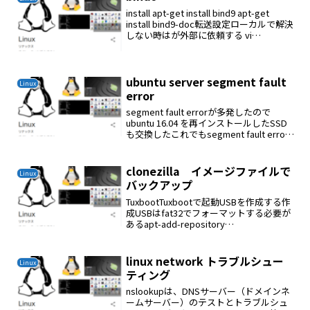
install apt-get install bind9 apt-get
install bind9-doc転送設定ローカルで解決
しない時はが外部に依頼する vi
/etc/bind/named.conf.optionsforwarder.
..
ubuntu server segment fault
Linux
error
segment fault errorが多発したので
ubuntu 16.04 を再インストールしたSSD
も交換したこれでもsegment fault error
がでる解決メモリーをブレーキクリーナ
ーで洗浄、乾燥これでもまだエラーが出
るメモリ...
clonezilla イメージファイルで
Linux
バックアップ
TuxbootTuxbootで起動USBを作成する作
成USBはfat32でフォーマットする必要が
あるapt-add-repository
ppa:thomas.tsai/ubuntu-tuxbootapt-get
updateapt-get...
linux network トラブルシュー
Linux
ティング
nslookupは、DNSサーバー（ドメインネ
ームサーバー）のテストとトラブルシュ