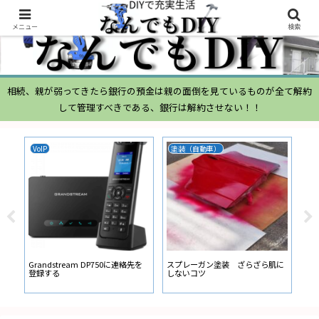
メニュー
検索
相続、親が弱ってきたら銀行の預金は親の面倒を見ているものが全て解約
して管理すべきである、銀行は解約させない！！
VoIP
塗装（自動車）
ム
ムー
経
い
ン
Grandstream DP750に連絡先を
スプレーガン塗装 ざらざら肌に
登録する
しないコツ