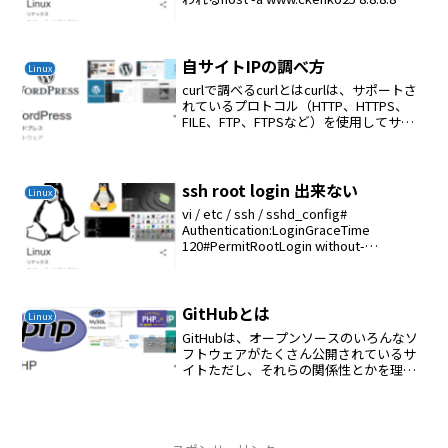
googleのDNSが使われる
自サイトIPの調べ方
Linux
curlで調べるcurlとはcurlは、サポートさ
れているプロトコル（HTTP、HTTPS、
FILE、FTP、FTPSなど）を使用してサー
バーからファイルをアップロードまたは
ダウンロードするための一般的なコマン
ドラインツールです。curlの...
ssh root login 出来ない
Linux
vi / etc / ssh / sshd_config#
Authentication:LoginGraceTime
120#PermitRootLogin without-
passwordPermitRootLogin yesStric...
GitHubとは
Linux
GitHubは、オープンソースのいろんなソ
フトウェアがたくさん公開されているサ
イトただし、それらの関係性とかを理解
していインストールするのは大変。それ
を、Composerを使えば簡単に出来る
apt-get install compose基本...