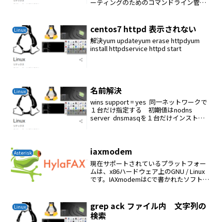
ーティングのためのコマンドライン管理
ツールですドメインの "A"レコード（IPア
ドレス）を調べるnslookup
yahoo.co.jpckenko25@ch...
centos7 httpd 表示されない
Linux
解決yum updateyum erase httpdyum
install httpdservice httpd start
名前解決
Linux
wins support = yes 同一ネットワークで
１台だけ指定する 初期値はnodns
server dnsmasqを１台だけインストー
ルするこの設定を内部だけの問い合わせ
に応えるように設定するvi
/etc/dnsmasq.co...
iaxmodem
Asterisk
現在サポートされているプラ​​ットフォー
ムは、x86ハードウェア上のGNU / Linux
です。IAXmodemはCで書かれたソフトウ
ェアモデムで、従来の電話回線の代わり
にIAXチャネル（通常はAsterisk PBXシス
テムによって提供さ...
grep ack ファイル内 文字列の
Linux
検索