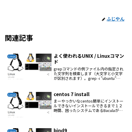
ふじやん
関連記事
よく使われるUNIX / Linuxコマン
Linux
ド
grepコマンドの例ファイル内の指定され
た文字列を検索します（大文字と小文字
が区別されます）。grep -i "ubuntu"
/etc/hostsすべてのファイルで指定され
た文字列を再帰的に検索する$ grep -r
"ubuntu" *...
centos 7 install
Linux
まーやっかいなcentos簡単にインストー
ルできないインストールできるまで１２
時間、困ったシステムであるBaculaが難
しいのでcentosをインストールすること
にしたUSBメモリにisoファイルを焼いて
インストールしていたが何回やっても途...
bind9
Linux