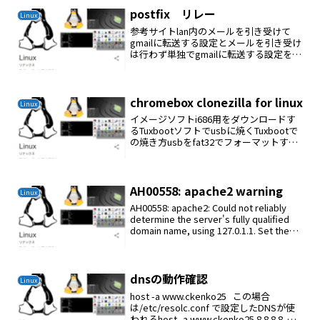
postfix リレー
Linux
参考サイトlan内のメールを引き受けて
gmailに転送する設定とメールを引き受け
は行わず単独でgmailに転送する設定を行
うmynetworks_style = subnet これ
はlan内のメールを引き受ける
mynetworks_sty...
chromebox clonezilla for linux
Linux
イメージソフトi686用をダウンロードす
るTuxbootソフトでusbに焼くTuxbootで
の焼き方usbをfat32でフォーマットする
Pre Downloaded をチェック右の...をクリ
ックしてダウンロードしたclonezillaのz...
AH00558: apache2 warning
Linux
AH00558: apache2: Could not reliably
determine the server's fully qualified
domain name, using 127.0.1.1. Set the
'Serve...
dnsの動作確認
Linux
host -a www.ckenko25 この場合
は/etc/resolc.conf で設定したDNSが使
われるhost -a www.ckenko25 8.8.8.8