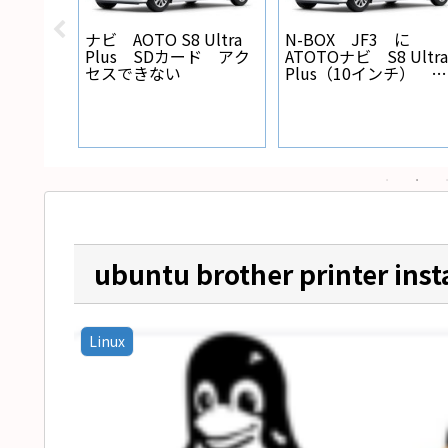
点が解明！！
の本当の父親
されている人
Libreoffice ラベル差し
Xiaomi mi 11 lit
込み印刷手順
NFC決済できな
ubuntu brother printer insta
Linux