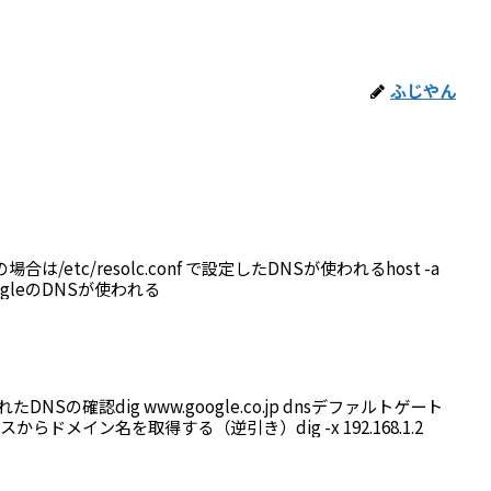
ふじやん
 この場合は/etc/resolc.conf で設定したDNSが使われるhost -a
 googleのDNSが使われる
れたDNSの確認dig www.google.co.jp dnsデファルトゲート
からドメイン名を取得する（逆引き）dig -x 192.168.1.2