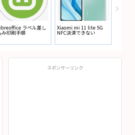
ナビ本体裏 アースポ
is
N-BOXのオーディオ周
イントの作り方
し
りのパネルの外し方
動画
スポンサーリンク