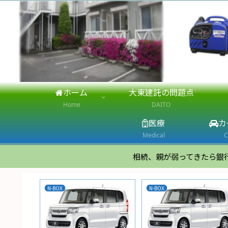
ホーム
大東建託の問題点
Home
DAITO
医療
カ
Medical
C
相続、親が弱ってきたら銀
Linux Mint
スマホ