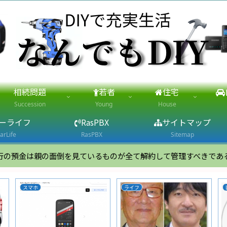
相続問題
若者
住宅
Succession
Young
House
ーライフ
RasPBX
サイトマップ
arLife
RasPBX
Sitemap
行の預金は親の面倒を見ているものが全て解約して管理すべきであ
家電
エアコン