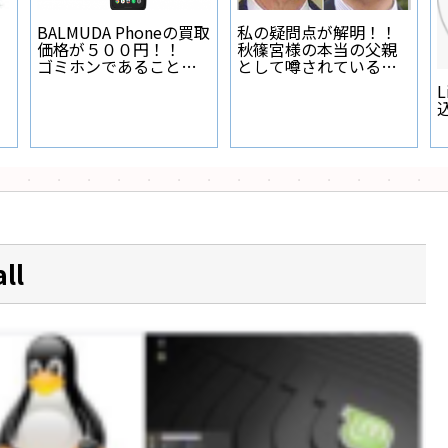
【実験】エアコンフレ
ア面に塗るナイログと
Regza 32Z 電源ランプ
エアコンパルのガス漏
が点灯しない
れ防止力実験
e 5G
い
ll