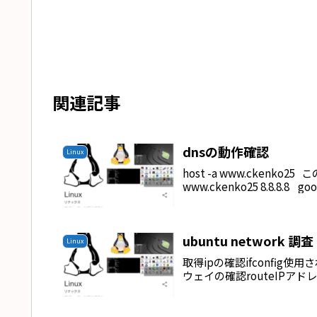
関連記事
dnsの動作確認
Linux
host -a www.ckenko25
www.ckenko25 8.8.8.8
ubuntu network 調査
Linux
取得ipの確認ifconfig使用さ
ウェイの確認routeIPアドレス