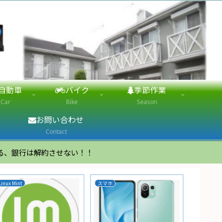
自動車
バイク
季節作業
Car
Bike
Season
お問い合わせ
Contact
る、銀行は解約させない！！
カーライフ
N-BOX
D