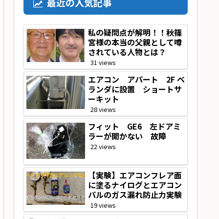
最近の人気記事
私の疑問点が解明！！秋篠
宮様の本当の父親として噂
されている人物とは？
31 views
エアコン アパート 2F ベ
ランダに設置 ショートサ
ーキット
28 views
フィット GE6 左ドアミ
ラーが開かない 故障
22 views
【実験】エアコンフレア面
に塗るナイログとエアコン
パルのガス漏れ防止力実験
19 views