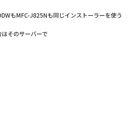
-1はHL-2270DWもMFC-J825Nも同じインストーラーを使う
合はそのサーバーで