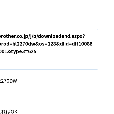
brother.co.jp/j/b/downloadend.aspx?
prod=hl2270dw&os=128&dlid=dlf10088
001&type3=625
L-2270DW
ればOK