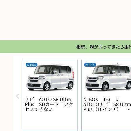
相続、親が弱ってきたら銀
N-BOX
N-BOX
X バック
ナビ AOTO S8 Ultra
N-BOX JF3 に
線の設
Plus SDカード アク
ATOTOナビ S8 Ultra
セスできない
Plus（10インチ） を
取り付けた