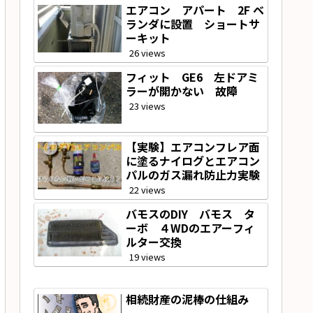
エアコン アパート 2F ベ
ランダに設置 ショートサ
ーキット
26 views
フィット GE6 左ドアミ
ラーが開かない 故障
23 views
【実験】エアコンフレア面
に塗るナイログとエアコン
パルのガス漏れ防止力実験
22 views
バモスのDIY バモス タ
ーボ ４WDのエアーフィ
ルター交換
19 views
相続財産の泥棒の仕組み