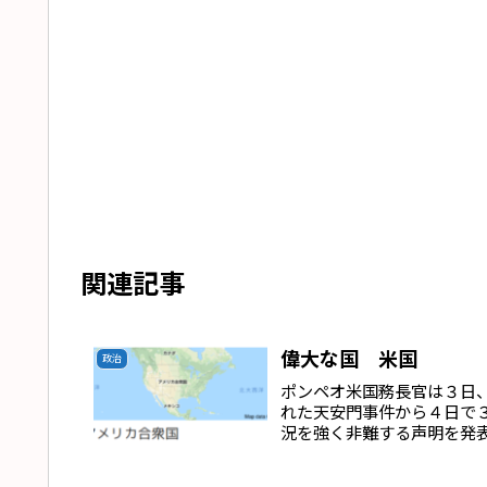
関連記事
偉大な国 米国
政治
ポンペオ米国務長官は３日
れた天安門事件から４日で
況を強く非難する声明を発
で...