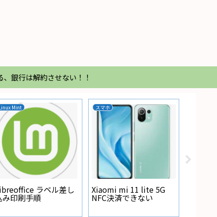
る、銀行は解約させない！！
Linux Mint
スマホ
家電
Regza
が点灯
ibreoffice ラベル差し
Xiaomi mi 11 lite 5G
込み印刷手順
NFC決済できない