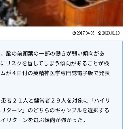
2017.04.05
2023.01.13
べ、脳の前頭葉の一部の働きが弱い傾向があ
要にリスクを冒してしまう傾向があることが検
ームが４日付の英精神医学専門誌電子版で発表
の患者２１人と健常者２９人を対象に「ハイリ
低リターン」のどちらのギャンブルを選択する
ハイリターンを選ぶ傾向が強かった。