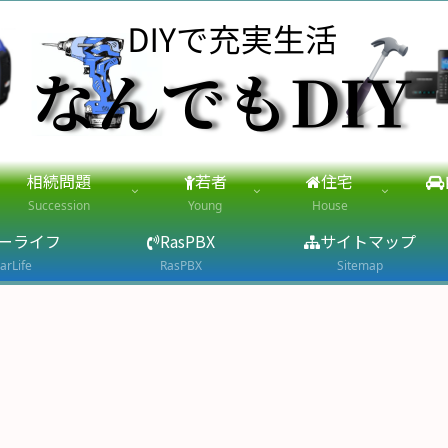
相続問題
若者
住宅
Succession
Young
House
ーライフ
RasPBX
サイトマップ
arLife
RasPBX
Sitemap