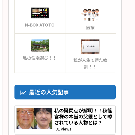
N-BOX ATOTO
医療
私の住宅選び！！
私が人生で得た教
訓！！
最近の人気記事
私の疑問点が解明！！秋篠
宮様の本当の父親として噂
されている人物とは？
31 views