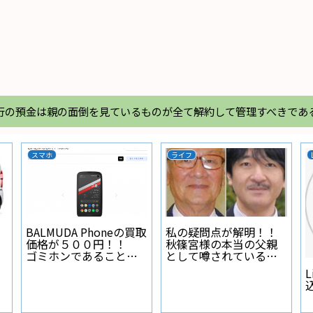
行の預金は親の面倒を見ているものが全て解約して管理すべきであ
スマホ
ライフ
BALMUDA Phoneの買取
私の疑問点が解明！！
価格が５００円！！
秋篠宮様の本当の父親
ゴミホンであることが
として噂されている人
証明された
物とは？
L