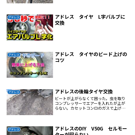
アドレス タイヤ L字バルブに
アドレス
交換
アドレス タイヤのビード上げの
アドレス
コツ
アドレスの後輪タイヤ交換
アドレス
ビートが上がらなくて困った。虫を取り
コンプレッサーでエアーを入れたが上が
らない。カセットコンロのガスで上げた
が何回も失敗した。ビートの一部が中心
部に入りすぎていると判断してタイヤを
外す作業をしてビートを動かした。その
後コンプレッサーでエアー...
アドレスのDIY V50G セルモー
アドレス
ターが回らない