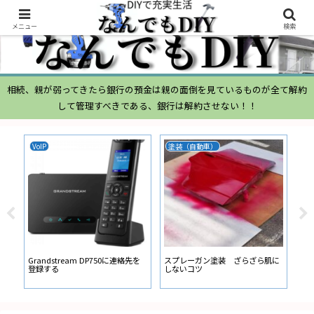
メニュー
検索
相続、親が弱ってきたら銀行の預金は親の面倒を見ているものが全て解約
して管理すべきである、銀行は解約させない！！
VoIP
塗装（自動車）
ム
ムー
経
い
ン
Grandstream DP750に連絡先を
スプレーガン塗装 ざらざら肌に
登録する
しないコツ