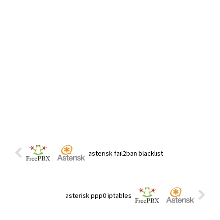
asterisk fail2ban blacklist
asterisk ppp0 iptables