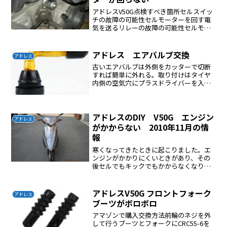
アドレスV50G点検すべき箇所セルスイッ
チの故障の可能性セルモーターを回す電
気を送るリレーの故障の可能性セルモー
ター本体の故障の可能性セルモーター本
体の点検方法後輪タイヤ前にセルモータ
ーがあるのでセルモーター単体にバッテ
アドレス エアバルブ交換
アドレス
リーを直結して回るか...
古いエアバルブは外側をカッターで切断
すれば簡単に外れる。取り付けはタイヤ
内側の空気穴にプラスドライバーを入れ
て押し込む。そのときシリコンスプレー
で滑りを与える。
アドレスのDIY V50G エンジン
アドレス
がかからない 2010年11月の情
報
寒くなってきたときに起こりました。エ
ンジンがかかりにくいときがあり、その
後セルでもキックでもかからなくなりま
した。バッテリーとプラグを交換しても
かかりませんでしたプラグが火花を出し
ているのを確認しましたFIランプは点灯
アドレスV50G フロントフォーク
アドレス
して消えてました(この...
ブーツがボロボロ
アマゾンで購入交換方法前輪のネジを外
して行うブーツとフォークにCRC55-6を