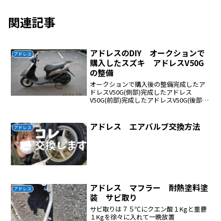
関連記事
アドレスのDIY オークションで
アドレス
購入したスズキ アドレスV50G
の整備
オークションで購入後の整備完成したア
ドレスV50G(側部)完成したアドレス
V50G(前部)完成したアドレスV50G(後部)
駆動系修理専用工具 スズキ用 プーリ
ーロックレンチが1500円 ユニバーサル
ホルダーが1730円駆動系の固いネジ外し
アドレス エアバルブ交換方法
アドレス
用...
アドレス マフラー 耐熱塗料塗
アドレス
装 サビ取り
サビ取りは７５℃にクエン酸１Kgと重曹
１Kgを徐々に入れて一晩放置