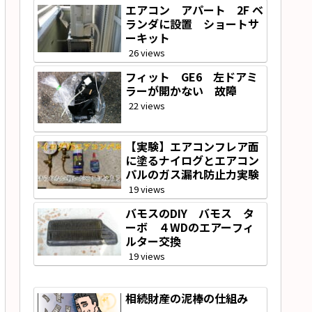
エアコン アパート 2F ベ
ランダに設置 ショートサ
ーキット
26 views
フィット GE6 左ドアミ
ラーが開かない 故障
22 views
【実験】エアコンフレア面
に塗るナイログとエアコン
パルのガス漏れ防止力実験
19 views
バモスのDIY バモス タ
ーボ ４WDのエアーフィ
ルター交換
19 views
相続財産の泥棒の仕組み