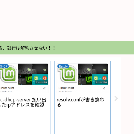
る、銀行は解約させない！！
DHCP
Resolv
バッテリー
sc-dhcp-server 払い出
resolv.confが書き換わ
したipアドレスを確認
る
Panason
カオス N-60B19L/C7の
CCA値