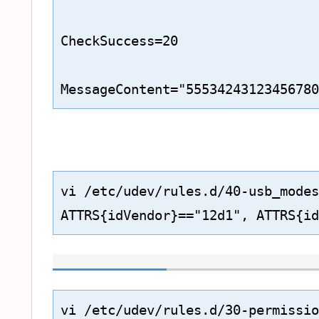
CheckSuccess=20

MessageContent="55534243123456780
vi /etc/udev/rules.d/40-usb_modes
ATTRS{idVendor}=="12d1", ATTRS{id
vi /etc/udev/rules.d/30-permissio