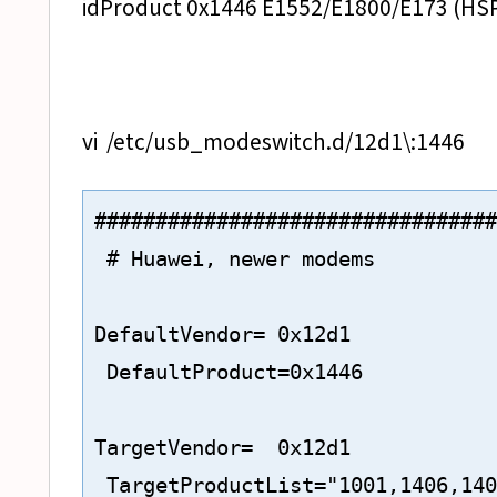
idProduct 0x1446 E1552/E1800/E173 (H
vi /etc/usb_modeswitch.d/12d1\:1446
#################################
 # Huawei, newer modems

DefaultVendor= 0x12d1

 DefaultProduct=0x1446

TargetVendor=  0x12d1

 TargetProductList="1001,1406,140