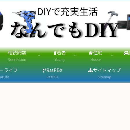
相続問題
若者
住宅
Succession
Young
House
ーライフ
RasPBX
サイトマップ
arLife
RasPBX
Sitemap