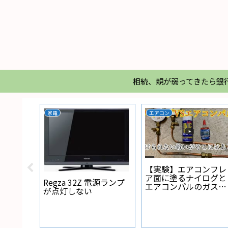
相続、親が弱ってきたら銀
家電
エアコン
【実験】エアコンフレ
ア面に塗るナイログと
Regza 32Z 電源ランプ
エアコンパルのガス漏
が点灯しない
れ防止力実験
te 5G
い