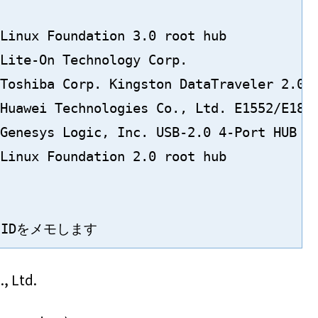
Linux Foundation 3.0 root hub

Lite-On Technology Corp. 

Toshiba Corp. Kingston DataTraveler 2.0 S
Huawei Technologies Co., Ltd. E1552/E1800
Genesys Logic, Inc. USB-2.0 4-Port HUB

Linux Foundation 2.0 root hub

IDをメモします
, Ltd.