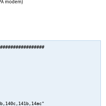
SPA modem)
#################

b,140c,141b,14ac"
