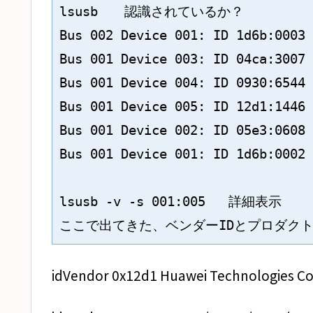
lsusb　　認識されているか？

Bus 002 Device 001: ID 1d6b:0003 
Bus 001 Device 003: ID 04ca:3007 
Bus 001 Device 004: ID 0930:6544 
Bus 001 Device 005: ID 12d1:1446 
Bus 001 Device 002: ID 05e3:0608 
Bus 001 Device 001: ID 1d6b:0002 
lsusb -v -s 001:005   詳細表示

ここで出てきた、ベンダーIDとプロダクト
idVendor 0x12d1 Huawei Technologies Co.