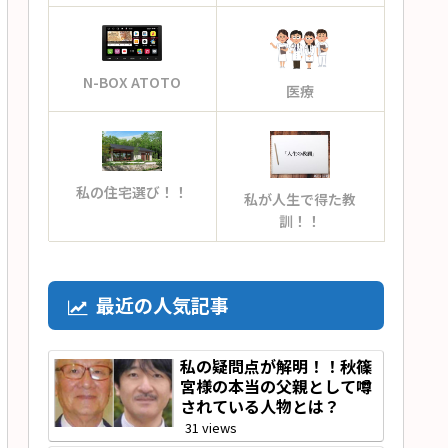
N-BOX ATOTO
医療
00000"
私の住宅選び！！
私が人生で得た教
訓！！
%b/%k'"
最近の人気記事
私の疑問点が解明！！秋篠
宮様の本当の父親として噂
されている人物とは？
31 views