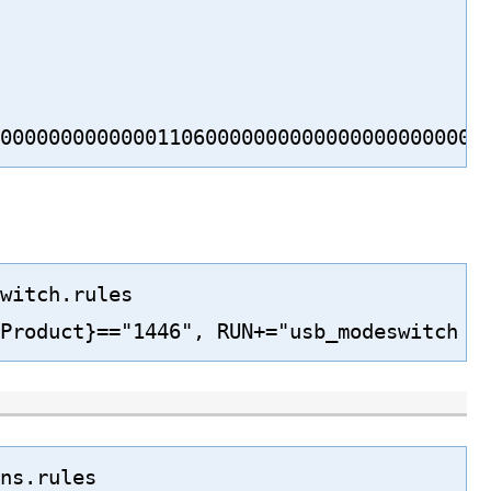
0000000000000110600000000000000000000000
witch.rules

Product}=="1446", RUN+="usb_modeswitch '
ns.rules
