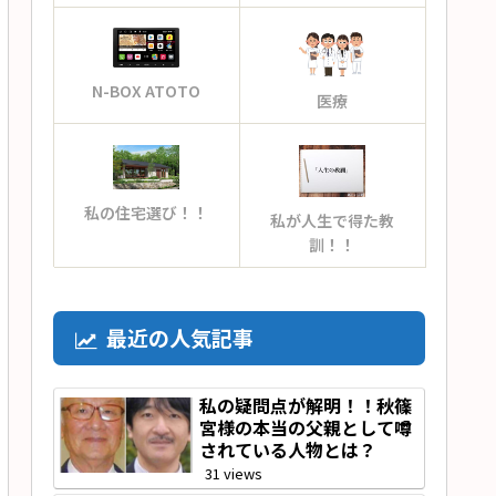
N-BOX ATOTO
医療
私の住宅選び！！
私が人生で得た教
訓！！
最近の人気記事
私の疑問点が解明！！秋篠
宮様の本当の父親として噂
されている人物とは？
31 views