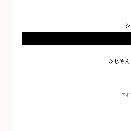
シ
ふじやん
スポ