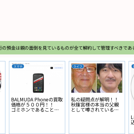
行の預金は親の面倒を見ているものが全て解約して管理すべきであ
スマホ
ライフ
BALMUDA Phoneの買取
私の疑問点が解明！！
価格が５００円！！
秋篠宮様の本当の父親
ゴミホンであることが
として噂されている人
証明された
物とは？
L