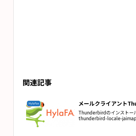
関連記事
メールクライアントThund
HylaFax
Thunderbirdのインストール# apt
thunderbird-locale-jaim