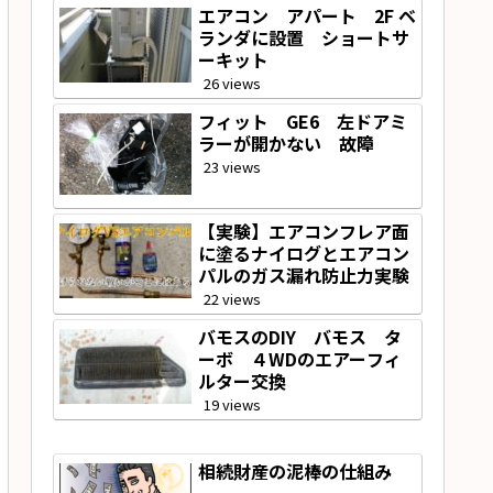
エアコン アパート 2F ベ
ランダに設置 ショートサ
ーキット
26 views
フィット GE6 左ドアミ
ラーが開かない 故障
23 views
【実験】エアコンフレア面
に塗るナイログとエアコン
パルのガス漏れ防止力実験
22 views
バモスのDIY バモス タ
ーボ ４WDのエアーフィ
ルター交換
19 views
相続財産の泥棒の仕組み