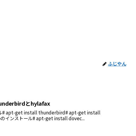
ふじやん
erbirdとhylafax
-get install thunderbird# apt-get install
apのインストール# apt-get install dovec...