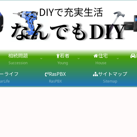
相続問題
若者
住宅
Succession
Young
House
ーライフ
RasPBX
サイトマップ
arLife
RasPBX
Sitemap