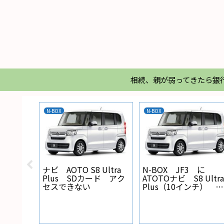
相続、親が弱ってきたら銀
N-BOX
N-BOX
X バック
ナビ AOTO S8 Ultra
N-BOX JF3 に
線の設
Plus SDカード アク
ATOTOナビ S8 Ultra
セスできない
Plus（10インチ） を
取り付けた