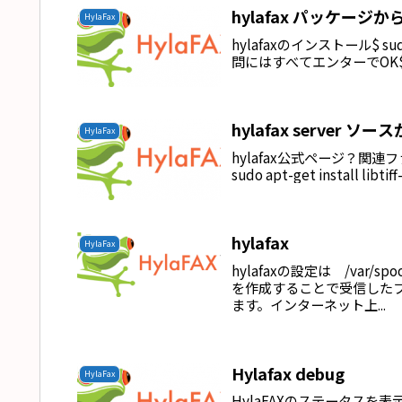
hylafax パッケージ
HylaFax
hylafaxのインストール$ sudo ap
問にはすべてエンターでOK$ su
hylafax server ソ
HylaFax
hylafax公式ページ？関連ファイルの
sudo apt-get install l
hylafax
HylaFax
hylafaxの設定は /var/spo
を作成することで受信したフ
ます。インターネット上...
Hylafax debug
HylaFax
HylaFAXのステータスを表示し