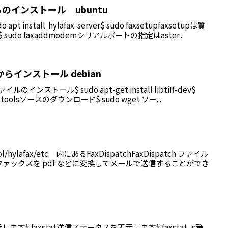
からのインストール ubuntu
t install hylafax-server$ sudo faxsetupfaxsetupは質
do faxaddmodemシリアルポートの指定はaster...
ースからインストール debian
インストール$ sudo apt-get install libtiff-dev$
ibtiff-toolsソースのダウンロード$ sudo wget ソー...
ol/hylafax/etc 内にあるFaxDispatchFaxDispatch ファイル
ァックスを pdf などに変換してメールで送信することができ
ます# faxstat送信ステータスを表示します# faxstat -s受