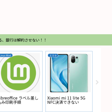
る、銀行は解約させない！！
Linux Mint
スマホ
家電
Regza
が点灯
ibreoffice ラベル差し
Xiaomi mi 11 lite 5G
込み印刷手順
NFC決済できない