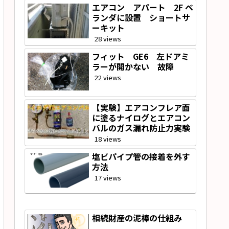
エアコン アパート 2F ベ
ランダに設置 ショートサ
ーキット
28 views
フィット GE6 左ドアミ
ラーが開かない 故障
22 views
【実験】エアコンフレア面
に塗るナイログとエアコン
パルのガス漏れ防止力実験
18 views
塩ビパイプ管の接着を外す
方法
17 views
相続財産の泥棒の仕組み