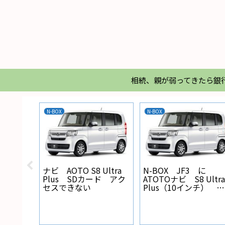
相続、親が弱ってきたら銀
N-BOX
N-BOX
X バック
ナビ AOTO S8 Ultra
N-BOX JF3 に
線の設
Plus SDカード アク
ATOTOナビ S8 Ultra
セスできない
Plus（10インチ） を
取り付けた