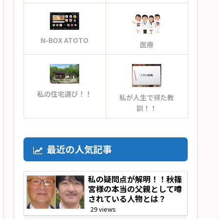
N-BOX ATOTO
医療
私の住宅選び！！
私が人生で得た教
訓！！
最近の人気記事
私の疑問点が解明！！秋篠
宮様の本当の父親として噂
されている人物とは？
29 views