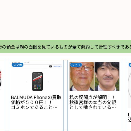
行の預金は親の面倒を見ているものが全て解約して管理すべきであ
スマホ
ライフ
BALMUDA Phoneの買取
私の疑問点が解明！！
価格が５００円！！
秋篠宮様の本当の父親
ゴミホンであることが
として噂されている人
証明された
物とは？
L