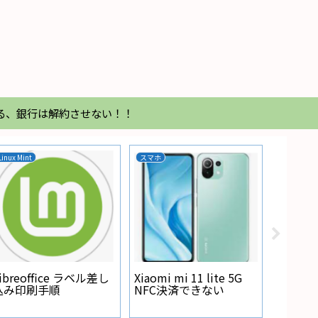
る、銀行は解約させない！！
Linux Mint
スマホ
家電
Regza
が点灯
ibreoffice ラベル差し
Xiaomi mi 11 lite 5G
込み印刷手順
NFC決済できない