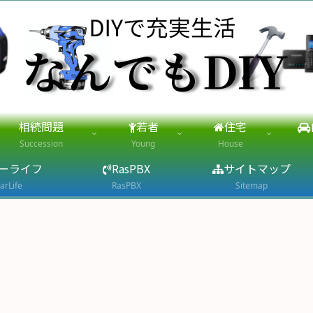
相続問題
若者
住宅
Succession
Young
House
ーライフ
RasPBX
サイトマップ
arLife
RasPBX
Sitemap