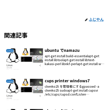
ふじやん
関連記事
ubuntu でnamazu
Linux
apt-get install build-essentialapt-get
install libtoolapt-get install libtext-
kakasi-perl libnkf-perlapt-get install wv
...
cups printer windows7
Linux
ckenko25 を管理者にするgpasswd -a
ckenko25 sudoapt-get install cupsvi
/etc/cups/cupsd.confListen
localhost:631Listen /var/run/c...