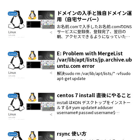
プリンタードライバは下記の方法で登録
するbash linux-brjprinter-installer-2.1.1-1
プリ...
ドメインの入手と独自ドメイン運
Linux
用（自宅サーバー）
お名前.comで入手したお名前.comのDNS
サービスに登録夜、登録完了、翌日の
朝、アクセスできるようになっていた。
お名前.comで取得した独自ドメインを設
定する場合の手順です。1. ドメイン設定
メニューからDNS関連機能の設定をクリ
E: Problem with MergeList
Linux
ックし...
/var/lib/apt/lists/jp.archive.ub
untu.com error
解決sudo rm /var/lib/apt/lists/* -vfsudo
apt-get update
centos 7 install 直後にやること
Linux
install はKDN デスクトップをインストー
ルする# yum update# adduser
username# passwd username$
visudosudoの実行をパスワードなしで許
可する場合は、下記のほうのコメントア
ウト...
rsync 使い方
Linux