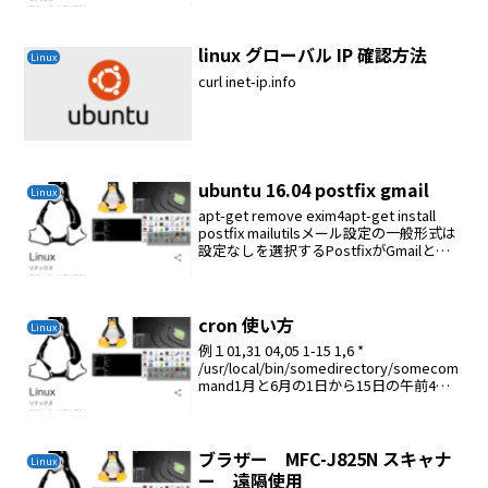
ckenko25.jp2: nameserver 127.0.0....
linux グローバル IP 確認方法
Linux
curl inet-ip.info
ubuntu 16.04 postfix gmail
Linux
apt-get remove exim4apt-get install
postfix mailutilsメール設定の一般形式は
設定なしを選択するPostfixがGmailとの
認証を確立するために使用するパスワー
ドファイルを作成または変更し...
cron 使い方
Linux
例１01,31 04,05 1-15 1,6 *
/usr/local/bin/somedirectory/somecom
mand1月と6月の1日から15日の午前4時
と午前5時の01分と31分
に/usr/local/bin/somedire...
ブラザー MFC-J825N スキャナ
Linux
ー 遠隔使用