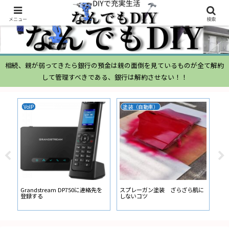
メニュー
検索
相続、親が弱ってきたら銀行の預金は親の面倒を見ているものが全て解約
して管理すべきである、銀行は解約させない！！
VoIP
塗装（自動車）
ム
ムー
経
い
ン
Grandstream DP750に連絡先を
スプレーガン塗装 ざらざら肌に
登録する
しないコツ