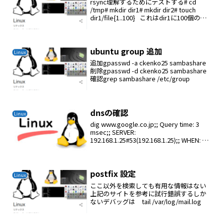
rsync理解するためにテストする# cd
/tmp# mkdir dir1# mkdir dir2# touch
dir1/file{1..100} これはdir1に100個の空
のファイルを作る# rsync -r dir1/ dir...
ubuntu group 追加
Linux
追加gpasswd -a ckenko25 sambashare
削除gpasswd -d ckenko25 sambashare
確認grep sambashare /etc/group
dnsの確認
Linux
dig www.google.co.jp;; Query time: 3
msec;; SERVER:
192.168.1.25#53(192.168.1.25);; WHEN: 月
1月 23 07:20:18 JST 2023;; MS...
postfix 設定
Linux
ここ以外を検索しても有用な情報はない
上記のサイトを参考に試行錯誤するしか
ないデバッグは tail /var/log/mail.log