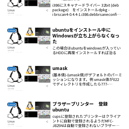
i386にスキャナードライバー 32bit (deb
package) をインストールdpkg -
i brscan4-0.4.4-1.i386.debbrsaneconfig4
-a name=netscan model=MFC-J825N...
ubuntuをインストール中に
Linux
Windowsが立ち上がらなくなっ
た
この場合はubuntuをwindowsが入ってい
るHDDに再度インストールすれば治る
umask
Linux
(基本値)-(umask値)がデフォルトのパーミ
ッションになります。例 umask値が022
でディレクトリを作成したら777-
022=755
ブラザープリンター 登録
Linux
ubuntu
cupsに登録されたプリンターはクライア
ントに自動で登録されるようだMFC-
J825Nは自動で登録されないブラザーの