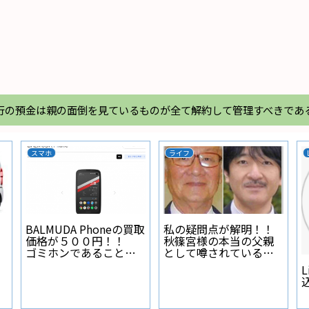
行の預金は親の面倒を見ているものが全て解約して管理すべきであ
スマホ
ライフ
BALMUDA Phoneの買取
私の疑問点が解明！！
価格が５００円！！
秋篠宮様の本当の父親
ゴミホンであることが
として噂されている人
証明された
物とは？
L