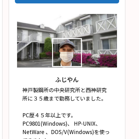
ふじやん
神戸製鋼所の中央研究所と西神研究
所に３５歳まで勤務していました。
PC歴４５年以上です。
tory/ ) を開く

PC9801(Windows)、 HP-UNIX、
ipt REPL) にペースト

NetWare 、DOS/V(Windows)を使っ