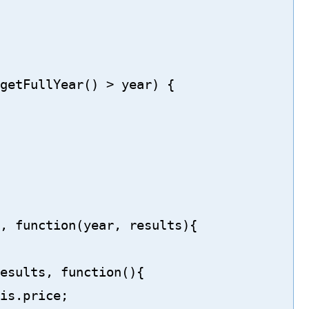
getFullYear() > year) {

, function(year, results){

esults, function(){

is.price;
