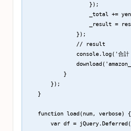
                    });

                    _total += yen
                    _result = res
                });

                // result

                console.log('合計 
                download('amazon_
            }

        });

    }

    function load(num, verbose) {

        var df = jQuery.Deferred(