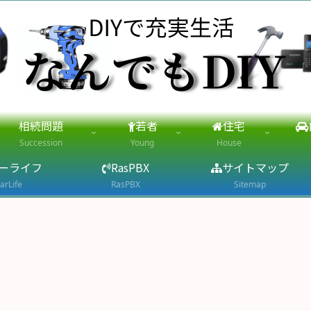
相続問題
若者
住宅
Succession
Young
House
ーライフ
RasPBX
サイトマップ
arLife
RasPBX
Sitemap