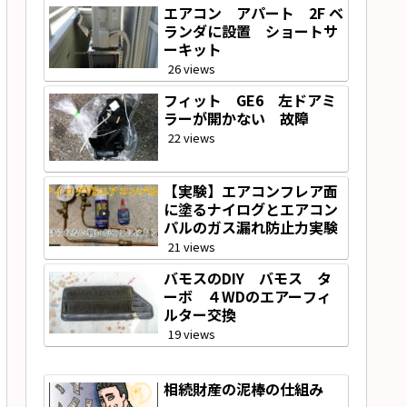
エアコン アパート 2F ベ
ランダに設置 ショートサ
ーキット
26 views
フィット GE6 左ドアミ
ラーが開かない 故障
22 views
【実験】エアコンフレア面
));

に塗るナイログとエアコン
パルのガス漏れ防止力実験
21 views
バモスのDIY バモス タ
ーボ ４WDのエアーフィ
ルター交換
19 views
相続財産の泥棒の仕組み