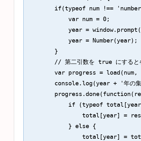
        if(typeof num !== 'number
            var num = 0;

            year = window.
            year = Number(year);

        }

        // 第二引数を true に
        var progress = load(num, 
        console.log(year + '年の
        progress.done(function(re
            if (typeof total[year
                total[year] = res
            } else {

                total[year] = tot