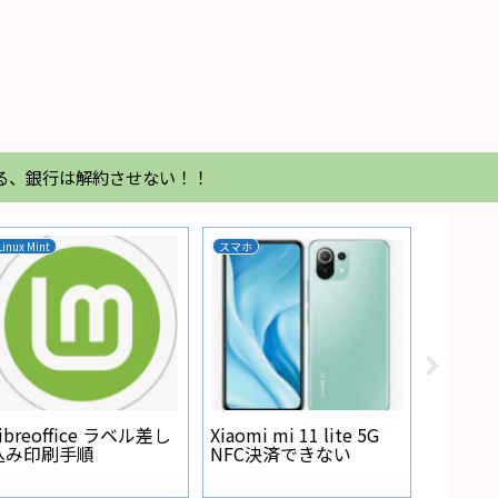
る、銀行は解約させない！！
Linux Mint
スマホ
家電
Regza
が点灯
ibreoffice ラベル差し
Xiaomi mi 11 lite 5G
込み印刷手順
NFC決済できない