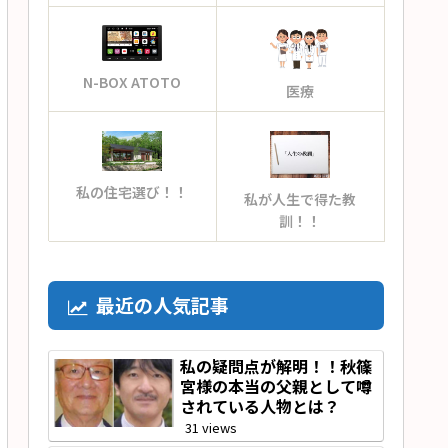
N-BOX ATOTO
医療
私の住宅選び！！
私が人生で得た教
訓！！
最近の人気記事
私の疑問点が解明！！秋篠
宮様の本当の父親として噂
されている人物とは？
31 views