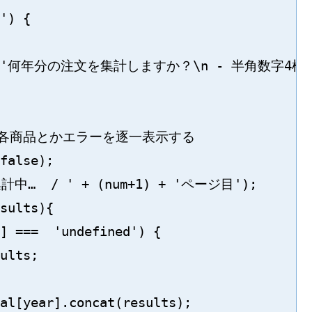
') {

prompt('何年分の注文を集計しますか？\n - 半角数字4桁
すると各商品とかエラーを逐一表示する

false);

集計中…  / ' + (num+1) + 'ページ目');

sults){

] ===  'undefined') {

ults;

al[year].concat(results);
