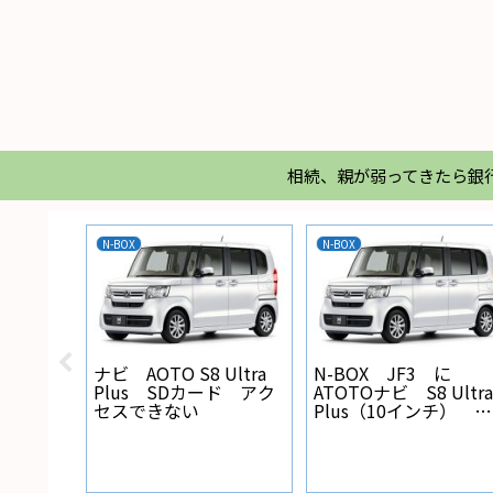
相続、親が弱ってきたら銀
N-BOX
N-BOX
X バック
ナビ AOTO S8 Ultra
N-BOX JF3 に
線の設
Plus SDカード アク
ATOTOナビ S8 Ultra
セスできない
Plus（10インチ） を
取り付けた