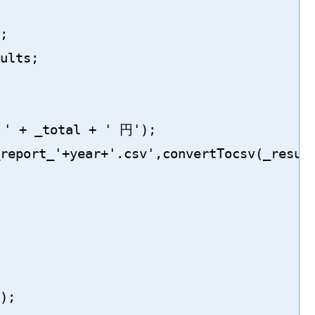
;

ults;

' + _total + ' 円');

report_'+year+'.csv',convertTocsv(_result
);
