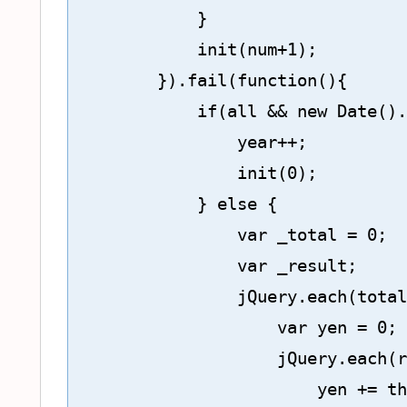
            }

            init(num+1);

        }).fail(function(){

            if(all && new Date().
                year++;

                init(0);

            } else {

                var _total = 0;

                var _result;

                jQuery.each(total
                    var yen = 0;

                    jQuery.each(r
                        yen += th