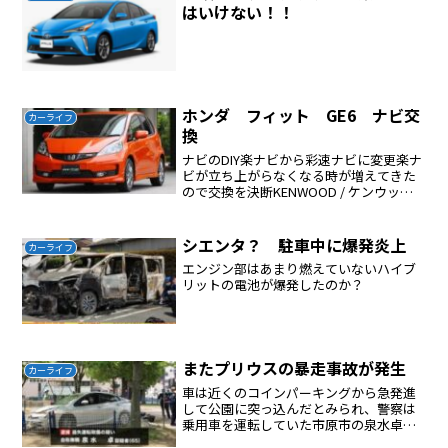
はいけない！！
ホンダ フィット GE6 ナビ交
カーライフ
換
ナビのDIY楽ナビから彩速ナビに変更楽ナ
ビが立ち上がらなくなる時が増えてきた
ので交換を決断KENWOOD / ケンウッド
彩速ナビ MDV-L504に交換した本体以外
は下記のものだけでOK純正ステアリング
リモコンの配線純正ステアリングリモコ...
シエンタ？ 駐車中に爆発炎上
カーライフ
エンジン部はあまり燃えていないハイブ
リットの電池が爆発したのか？
またプリウスの暴走事故が発生
カーライフ
車は近くのコインパーキングから急発進
して公園に突っ込んだとみられ、警察は
乗用車を運転していた市原市の泉水卓容
疑者（65）を過失運転傷害の疑いでその