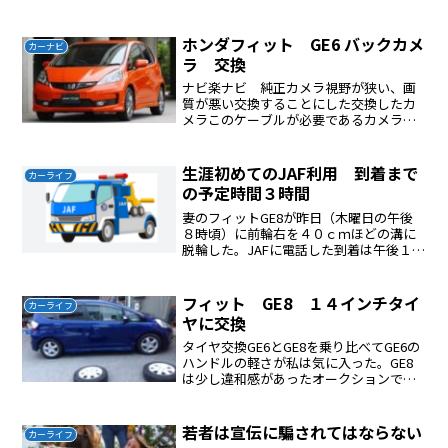
場で逮捕しました。調べに対し容疑を認
め「コインパーキングを出ようとして、
お金を支払うために車の...
ホンダフィット GE6 バックカメ
カーナビ
ラ 交換
ナビ楽ナビ 純正カメラ視野が狭い、画
質が悪い交換することにした交換したカ
メラこのケーブルが必要であるカメラは
バックランプから電源を分岐する。そう
するとバックに入れた時にカメラの電源
が入りモニターに映る。ケーブルはライ
生涯初めてのJAF利用 到着まで
カーライフ
センスライトの穴のコーナ...
の予定時間３時間
妻のフィットGE8が昨日（木曜日の午後
８時頃）に前輪右を４０ｃｍほどの溝に
脱輪した。JAFに電話した到着は午後１１
時の予定あまりにも遅いので自分で解決
することにした。ブロックをタイヤの下
に差し込んだ。男性２人で前を持ち上げ
フィット GE8 １４インチタイ
カーライフ
ながら妻が運転操作...
ヤに交換
タイヤ交換GE6とGE8を乗り比べてGE6の
ハンドルの軽さが私は気に入った。GE8
は少し違和感があったオークションで購
入したエアウェーブ用アルミはスッキリ
していない。初代フィットのアルミをチ
ョイスした。１４インチをチョイスした
若者は宣伝に騙されてはならない
カーライフ
理由は扁平率を...