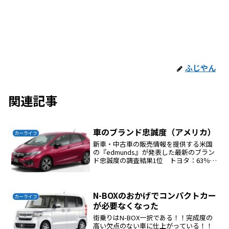
ふじやん
関連記事
車のブランド忠誠度（アメリカ）
カーライフ
新車・中古車の販売情報を提供する米国
の『edmunds』が発表した最新のブラン
ド忠誠度の調査結果1位 トヨタ：63％2
位 スバル：61％3位 ホンダ：60％4位
（同率） ラム：54％4位（同率） シボ
レー：54％私の見解日本でも上記３社を
選...
N-BOXのおかげでコンパクトカー
カーライフ
が必要なくなった
街乗りはN-BOX一択である！！完成度の
高い欠点のない車に仕上がっている！！