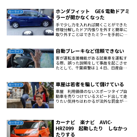
ホンダフィット GE6 電動ドアミ
カーライフ
ラーが開かなくなった
手で少し力を入れれば開くことができた
修理分解したドア内張りを外すと簡単に
取り外すことはできたミラーを手前に引
っ張るとミラーが外れるカラー部分はミ
ラーを外し、内側の爪を外すと外れるプ
ラスチックのギアが割れていると考えら
自動ブレーキなど信頼できない
カーライフ
れるが一体式で分解は諦め...
客が運転支援機能がある試乗車を運転す
る際、誤った説明をして事故を起こさせ
たとして、千葉県警は１４日、日産自動
車販売店の店長（４６）と店員（２８）
の男性２人を業務上過失致傷容疑で書類
送検した。発表によると、店員は昨年１
車屋は若者を騙して儲けている
カーライフ
１月２７日夕、同県八千代...
車屋 利用価値のないスポーツタイプ自
動車を売りつけているスピード出して走
りたい気持ちはわかるが法外な罰金が待
っている狭い道路でスピードをだすと事
故に繋がる、大きな事故を起こすと人生
が台無しになる日本の道路事情（渋滞が
多い、道幅が狭い、高速料...
カーナビ 楽ナビ AVIC-
カーライフ
HRZ099 起動したり しなかっ
たりする