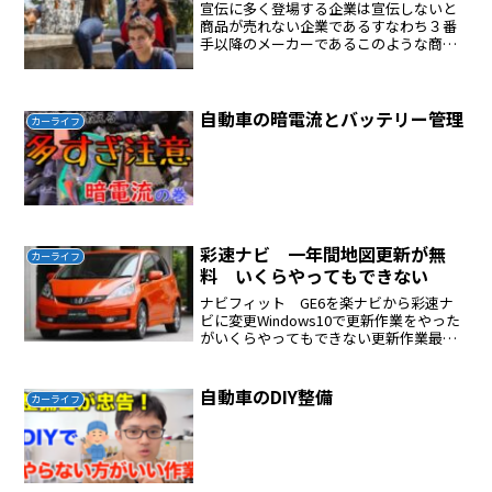
宣伝に多く登場する企業は宣伝しないと
商品が売れない企業であるすなわち３番
手以降のメーカーであるこのような商品
をつかまされると後で後悔する世の中の
真実は隠されている私の車の経験を紹介
するトップメーカーはトヨタトヨタの車
を選べばほぼ間違いはない...
自動車の暗電流とバッテリー管理
カーライフ
彩速ナビ 一年間地図更新が無
カーライフ
料 いくらやってもできない
ナビフィット GE6を楽ナビから彩速ナ
ビに変更Windows10で更新作業をやった
がいくらやってもできない更新作業最後
に保存できませんのニュアンスのメッセ
ージが何回やってもでてできないＳＤカ
ードをミニからミニでないものに変更し
自動車のDIY整備
カーライフ
たがダメ腹が立...