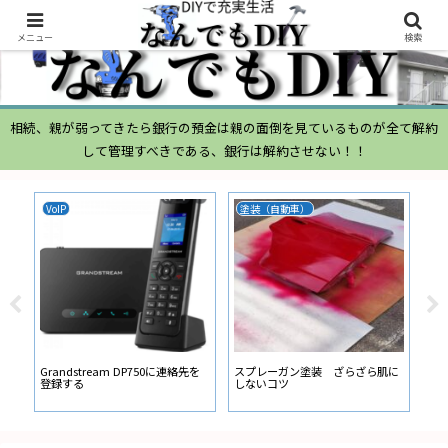
メニュー
検索
相続、親が弱ってきたら銀行の預金は親の面倒を見ているものが全て解約
して管理すべきである、銀行は解約させない！！
ムーヴ
N-BOX
ムーヴ L150S ブローバイガス
ATOTO N-BOX バックカ
経路からの オイル吹き返し量が多
イド線の設定
い
装 ざらざら肌に