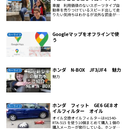
車屋 利用価値のないスポーツタイプ自
動車を売りつけているスピード出して走
りたい気持ちはわかるが法外な罰金が待
っている狭い道路でスピードをだすと事
故に繋がる、大きな事故を起こすと人生
が台無しになる日本の道路事情（渋滞が
多い、道幅が狭い、高速料...
Googleマップをオフラインで使
カーライフ
う
ホンダ N-BOX JF3/JF4 魅力
カーライフ
魅力
ホンダ フィット GE6 GE8 オ
カーライフ
イルフィルター オイル
オイル交換オイルフィルターはH1540-
RTA-515 を使う10個まとめて購入１個の
購入メーカーが発行している、ホンダ・