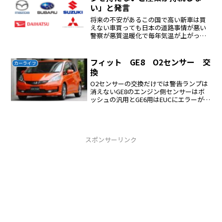
い」と発言
将来の不安があるこの国で高い新車は買
えない車買っても日本の道路事情が悪い
警察が悪質温暖化で毎年気温が上がって
いる状態でどうするのか？高い税金を払
わされて公務員に協力する必要はないし
かし今の若者は可哀想非正規社員、給料
フィット GE8 O2センサー 交
カーライフ
が安い民間は縮小している...
換
O2センサーの交換だけでは警告ランプは
消えないGE8のエンジン側センサーはボ
ッシュの汎用とGE6用はEUCにエラーが出
て使用できなかった。エンジンの警告ラ
ンプがついてO2センサーを交換するだけ
では警告ランプは勝手に消えないエンジ
ン警告ランプ...
スポンサーリンク