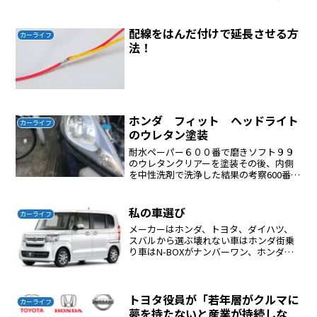
フィット（型式：DBA-GE6）のサービス
データを確認しましたところ、指定エン
ジンオイルは0W-20，5W-30，5W...
配線をはんだ付けで延長させる方
カーライフ
法！
ホンダ フィット ヘッドライト
カーライフ
のウレタン塗装
耐水ペーパー６００番で磨きソフト９９
のウレタンクリアーを塗装その後、内側
を中性洗剤で洗浄した結果の考察600番で
磨いた後は曇っているがクリアーを吹け
ば透明になる。800番で磨いたほうが綺麗
に仕上がったと考えている。
私の車選び
カーライフ
メーカーはホンダ、トヨタ、ダイハツ、
スバルから選ぶ壊れない車はホンダ街乗
り車はN-BOXがナンバーワン、ホンダフ
ィットがベスト長距離運転に向いた車は
スバル車整備に費用がかかるのはスバル
車
トヨタ役員が「若年層がクルマに
カーライフ
夢を持たないと産業が持続しな