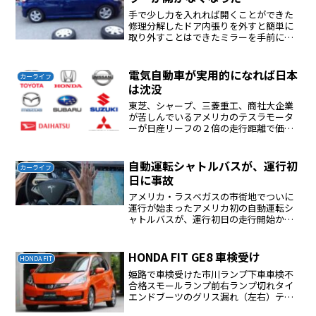
手で少し力を入れれば開くことができた
修理分解したドア内張りを外すと簡単に
取り外すことはできたミラーを手前に引
っ張るとミラーが外れるカラー部分はミ
ラーを外し、内側の爪を外すと外れるプ
ラスチックのギアが割れていると考えら
電気自動車が実用的になれば日本
カーライフ
れるが一体式で分解は諦め...
は沈没
東芝、シャープ、三菱重工、商社大企業
が苦しんでいるアメリカのテスラモータ
ーが日産リーフの２倍の走行距離で価格
が同等のものを発売する電気自動車が実
用的に使えるものが出てくれば日本の産
業はいよいよ沈没するだろうそうなると
自動運転シャトルバスが、運行初
カーライフ
日本は失業者だらけになる...
日に事故
アメリカ・ラスベガスの市街地でついに
運行が始まったアメリカ初の自動運転シ
ャトルバスが、運行初日の走行開始から
わずか1時間で大型トラックと接触すると
いう事故に巻き込まれてしまいましたや
っぱり自動運転など信用できない一般道
HONDA FIT GE8 車検受け
HONDA FIT
路上の自動運転など危険...
姫路で車検受けた市川ランプ下車車検不
合格スモールランプ前右ランプ切れタイ
エンドブーツのグリス漏れ（左右）テス
ター屋さんで修理費用は7400円修理時間