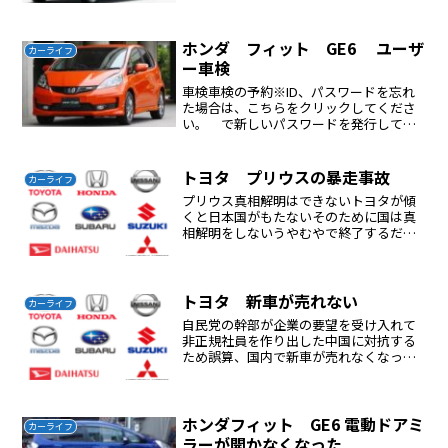
ホンダ フィット GE6 ユーザ
カーライフ
ー車検
車検車検の予約※ID、パスワードを忘れ
た場合は、こちらをクリックしてくださ
い。 で新しいパスワードを発行しても
らう受験日、場所2018年10月15日山陽特
殊製鋼の横第一ラウンドを予約した。姫
路バイパス 市川ランプを降りて左折、
トヨタ プリウスの暴走事故
カーライフ
直線に下ると７...
プリウス真相解明はできないトヨタが傾
くと日本国がもたないそのために国は真
相解明をしないうやむやで終了するだろ
うユーザーが事故に巻き込まれないよう
にするためにプリウスはすぐ売却プリウ
ス（ハイブリッド）には乗らないプリウ
スが近づいてきたら逃げる...
トヨタ 新車が売れない
カーライフ
自民党の幹部が企業の要望を受け入れて
非正規社員を作り出した中国に対抗する
ため誤算、国内で新車が売れなくなった
非正規社員、不安定、低賃金高い車は買
えない情報が遅い時代は国民をこき使え
ばアドバンテージがあったしかしインタ
ーネットの時代ではこのや...
ホンダフィット GE6 電動ドアミ
カーライフ
ラーが開かなくなった