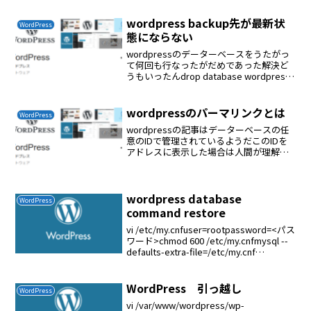
utf8_unicode...
wordpress backup先が最新状
WordPress
態にならない
wordpressのデーターベースをうたがっ
て何回も行なったがだめであった解決ど
うもいったんdrop database wordpress
これで削除後にwordpressデーターベー
スをインポートしないとダメだようだ削
除する命令mysql ...
wordpressのパーマリンクとは
WordPress
wordpressの記事はデーターベースの任
意のIDで管理されているようだこのIDを
アドレスに表示した場合は人間が理解し
難いので理解しやすいようにリンク表示
を見やすいようにする機能見やすいよう
になるが根本はIDである.htaccessとin...
wordpress database
WordPress
command restore
vi /etc/my.cnfuser=rootpassword=<パス
ワード>chmod 600 /etc/my.cnfmysql --
defaults-extra-file=/etc/my.cnf
wordpress < wordpres...
WordPress 引っ越し
WordPress
vi /var/www/wordpress/wp-