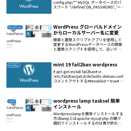
config.php/** MySQL データベースのパ
スワード */define('DB_PASSWORD', '<パ
スワードを適正なものに変更する>');vi
/etc/nginx/si...
WordPress グローバルドメイン
WordPress
からローカルサーバー名に変更
検索と置換スクリプトアプリを使用して
変更するWordPressデータベースの検索
と置換スクリプトを使用して、古いドメ
インまたは新しいパスのすべてのインス
タンスを安全に変更しますアプリのダウ
ンロードとインストール上記サイトから
mint 19 fail2ban wordpress
Fail2Ban
Search-R...
# apt-get install fail2ban# vi
/etc/fail2ban/jail.d/defaults-debian.conf
コメントアウトする##enabled = true# vi
/etc/fail2ban/filt...
wordpress lamp tasksel 簡単
LAMP
インストール
Wordpresslampを簡単インストールする
方法lampとはapache mysql php の略で
個別でインストールするのは骨が折れる
それをまとめて簡単にインストールする$