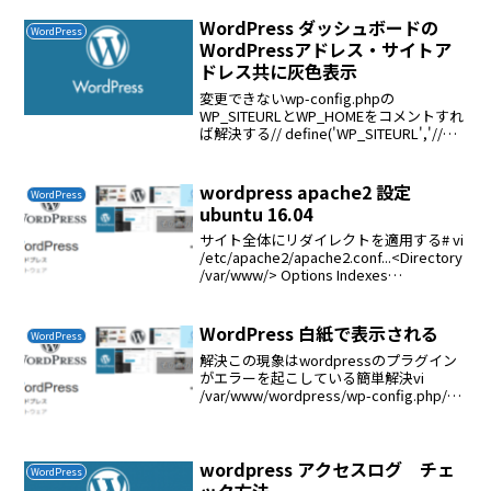
sudo apt-get update$ sudo apt-...
WordPress ダッシュボードの
WordPress
WordPressアドレス・サイトア
ドレス共に灰色表示
変更できないwp-config.phpの
WP_SITEURLとWP_HOMEをコメントすれ
ば解決する// define('WP_SITEURL','//
define('WP_HOME','
wordpress apache2 設定
WordPress
ubuntu 16.04
サイト全体にリダイレクトを適用する# vi
/etc/apache2/apache2.conf...<Directory
/var/www/> Options Indexes
FollowSymLinks# AllowOverride No...
WordPress 白紙で表示される
WordPress
解決この現象はwordpressのプラグイン
がエラーを起こしている簡単解決vi
/var/www/wordpress/wp-config.php//
$table_prefix = 'wp_'; これをコメントア
ウト$table_prefi...
wordpress アクセスログ チェ
WordPress
ック方法