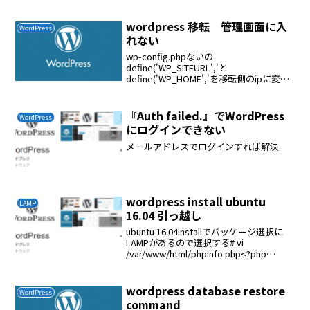
delete /var/www/wordpress/
root@192.168.1.73:/var...
wordpress 移転 管理画面に入
WordPress
れない
wp-config.phpないの
define('WP_SITEURL','と
define('WP_HOME','を移転側のipに変更
する// define('WP_SITEURL','//
define('WP_HOME','define(...
『Auth failed.』でWordPress
WordPress
にログインできない
メールアドレスでログインすれば解決
wordpress install ubuntu
LAMP
16.04 引っ越し
ubuntu 16.04installでパッケージ選択に
LAMPがあるので選択する# vi
/var/www/html/phpinfo.php<?php
phpinfo();?>これが正常に表示されたら
OKwordpressのインストール$...
wordpress database restore
WordPress
command