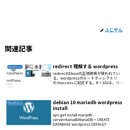
ふじやん
関連記事
redirect 理解する wordpress
WordPress
redirectはlinuxの正規表現が使われてい
る。wordpressのルートディレクトリ
の.htaccessに記述する。R = 301は、リダ
イレクトが永続的であることを訪問者に
知らせる。LはApacheにmod_rewriteに
よる現...
debian 10 mariadb wordpress
WordPress
install
apt-get install mariadb-
servermariadbMariaDB > CREATE
DATABASE wordpress DEFAULT
CHARACTER SET utf8 COLLATE