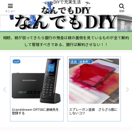
メニュー
検索
相続、親が弱ってきたら銀行の預金は親の面倒を見ているものが全て解約
して管理すべきである、銀行は解約させない！！
VoIP
塗装（自動車）
ム
ムー
経
い
ン
Grandstream DP750に連絡先を
スプレーガン塗装 ざらざら肌に
登録する
しないコツ