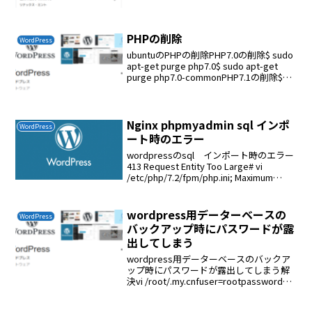
mysql_native_passwo...
PHPの削除
WordPress
ubuntuのPHPの削除PHP7.0の削除$ sudo
apt-get purge php7.0$ sudo apt-get
purge php7.0-commonPHP7.1の削除$
sudo apt-get purge php7.1$...
Nginx phpmyadmin sql インポ
WordPress
ート時のエラー
wordpressのsql インポート時のエラー
413 Request Entity Too Large# vi
/etc/php/7.2/fpm/php.ini; Maximum
allowed size for uploaded fil...
wordpress用データーベースの
WordPress
バックアップ時にパスワードが露
出してしまう
wordpress用データーベースのバックア
ップ時にパスワードが露出してしまう解
決vi /root/.my.cnfuser=rootpassword=
パスワードuser=rootpassword=パスワ
ードuser=rootpassword...