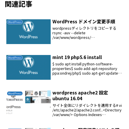
関連記事
WordPress ドメイン変更手順
WordPress
wordpressディレクトリをコピーする
rsync -auv --delete
/var/www/wordpress/
root@192.168.1.3:/var/www/html/wordp
ress/wordpressのデーターベースを...
mint 19 php5.6 install
WordPress
$ sudo apt install python-software-
properties$ sudo add-apt-repository
ppa:ondrej/php$ sudo apt-get update$
sudo apt-get...
wordpress apache2 設定
WordPress
ubuntu 16.04
サイト全体にリダイレクトを適用する# vi
/etc/apache2/apache2.conf...<Directory
/var/www/> Options Indexes
FollowSymLinks# AllowOverride No...