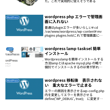
た。これで実用的に使えそうである
wordpress php エラーで管理画
WordPress
面に入れない
普通はpluginエラーが多いらしい# cd
/var/www/wordpress/wp-content# mv
plugins plugins.holdこれで管理画面に入
れるようになったプラグインに問題があ
ることが判明した。バックアップか...
wordpress lamp tasksel 簡単
LAMP
インストール
Wordpresslampを簡単インストールする
方法lampとはapache mysql php の略で
個別でインストールするのは骨が折れる
それをまとめて簡単にインストールする$
sudo apt-get update$ sudo apt-...
wordpress 移転後 表示されな
WordPress
い 重大なエラーで止まる
エラーの原因を表示させるwp-config.php
内を変更してエラーを表示させる
define('WP_DEBUG', true); に変更す
る/*** 開発者へ: WordPress デバッグモ
ード** この値を true にすると、開発中...