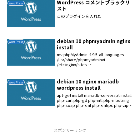
WordPress コメントブラックリ
WordPress
スト
このプラグインを入れた
debian 10 phpmyadmin nginx
WordPress
install
mv phpMyAdmin-4.9.5-all-languages
/usr/share/phpmyadminvi
/etc/nginx/sites-
available/wordpress....location
/phpmyadmin {...
debian 10 nginx mariadb
WordPress
wordpress install
apt-get install mariadb-serverapt install
php-curl php-gd php-intl php-mbstring
php-soap php-xml php-xmlrpc php-zip
php-...
スポンサーリンク