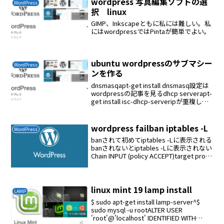
wordpress 写真編集ソフトの選
WordPress
択 linux
GIMP、Inkscapeともに私には難しい。私
にはwordpressではPintaが簡単でよい。
ubuntu wordpressのサブマシー
WordPress
ンを作る
dnsmasqapt-get install dnsmasq設定は
wordpressの記事を見るdhcp serverapt-
get install isc-dhcp-serveripが重複しな
いように設定する固定IPにするvi /etc/...
wordpress failban iptables -L
WordPress
banされて初めてiptables -Lに表示される
banされないとiptables -Lに表示されない
Chain INPUT (policy ACCEPT)target prot
opt source destination f2b-wo...
linux mint 19 lamp install
LAMP
$ sudo apt-get install lamp-server^$
sudo mysql -u rootALTER USER
'root'@'localhost' IDENTIFIED WITH