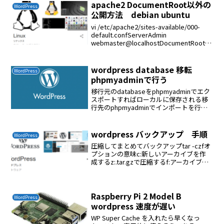
apache2 DocumentRoot以外の
WordPress
公開方法 debian ubuntu
vi /etc/apache2/sites-available/000-
default.confServerAdmin
webmaster@localhostDocumentRoot
/var/www/htmlAlias /squirrel...
wordpress database 移転
WordPress
phpmyadminで行う
移行元のdatabaseをphpmyadminでエク
スポートすればローカルに保存される移
行先のphpmyadminでインポートを行う
インポート時のエラーの対処サーバー上
でいくつかのエラーが検出されました無
視を選択したアップロードしようとした...
wordpress バックアップ 手順
WordPress
圧縮してまとめてバックアップtar -czfオ
プションの意味c:新しいアーカイブを作
成するz:.tar.gzで圧縮するf:アーカイブフ
ァイル名を指定する/var/wwwフォルダ内
部を/home/ckenko25フォルダ内にバッ
クアップを実施...
Raspberry Pi 2 Model B
WordPress
wordpress 速度が遅い
WP Super Cache を入れたら早くなっ