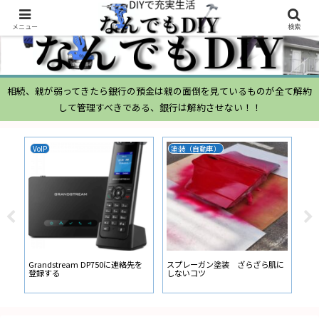
メニュー
検索
相続、親が弱ってきたら銀行の預金は親の面倒を見ているものが全て解約
して管理すべきである、銀行は解約させない！！
VoIP
塗装（自動車）
ム
ムー
経
い
ン
Grandstream DP750に連絡先を
スプレーガン塗装 ざらざら肌に
登録する
しないコツ