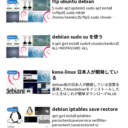
ftp ubuntu debian
Debian
$ sudo apt update$ sudo apt install
vsftpd$ sudo mkdir
/home/ckenko25/ftp$ sudo chown
nobody:nogroup
/home/ckenko25/ftp$...
debiian sudo su を使う
Debian
# apt-get install sudo# visudockenko25
ALL=NOPASSWD: ALL
kona-linux 日本人が開発してい
Debian
る
debian系の日本人が開発している音質を
重視したlinuxdebianをインストールした
いときはこれが簡単ダウンロードKLUEは
ubantu系統Kona LinuxはDebian系統
Debianはくせがありインストール自体苦
労するのでこの...
debian iptables save restore
Debian
apt-get install iptables-
persistentsaveservice netfilter-
persistent saverestore# vi