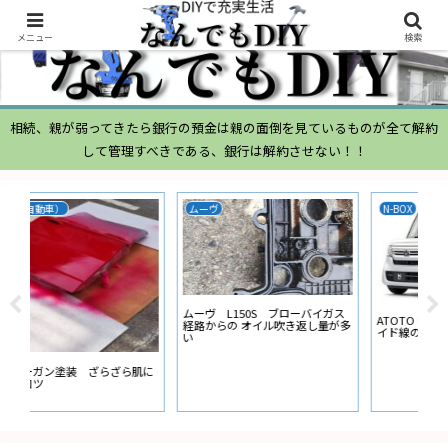
メニュー
検索
相続、親が弱ってきたら銀行の預金は親の面倒を見ているものが全て解約
して管理すべきである、銀行は解約させない！！
ムーヴ
N-BOX
N-
ムーヴ L150S ブローバイガス
ATOTO N-BOX バックカメラ ガ
ナビ
経路からの オイル吹き返し量が多
イド線の設定
ー
い
に