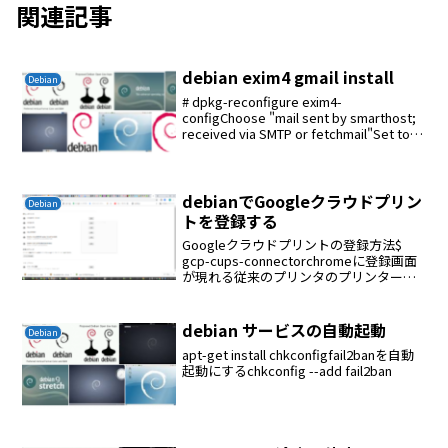
関連記事
debian exim4 gmail install
Debian
# dpkg-reconfigure exim4-
configChoose "mail sent by smarthost;
received via SMTP or fetchmail"Set to
"localhost" for "Sy...
debianでGoogleクラウドプリン
Debian
トを登録する
Googleクラウドプリントの登録方法$
gcp-cups-connectorchromeに登録画面
が現れる従来のプリンタのプリンター追
加を選択する登録したプリンターが強調
文字になっていればOK、印刷をしてみる
Googleクラウドプリントで...
debian サービスの自動起動
Debian
apt-get install chkconfigfail2banを自動
起動にするchkconfig --add fail2ban