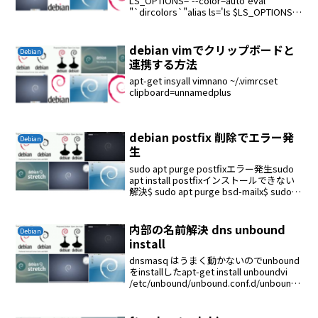
LS_OPTIONS='--color=auto'eval
"`dircolors`"alias ls='ls $LS_OPTIONS'#
source /etc/bash.bashr...
debian vimでクリップボードと
Debian
連携する方法
apt-get insyall vimnano ~/.vimrcset
clipboard=unnamedplus
debian postfix 削除でエラー発
Debian
生
sudo apt purge postfixエラー発生sudo
apt install postfixインストールできない
解決$ sudo apt purge bsd-mailx$ sudo
apt update$ sudo apt upg...
内部の名前解決 dns unbound
Debian
install
dnsmasq はうまく動かないのでunbound
をinstallしたapt-get install unboundvi
/etc/unbound/unbound.conf.d/unbound.
confserver:verbosity: 1...