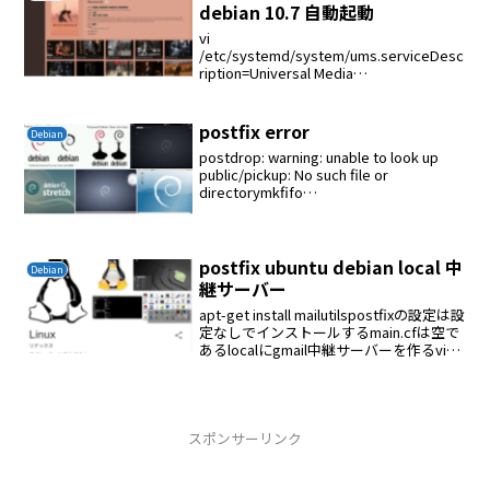
debian 10.7 自動起動
vi
/etc/systemd/system/ums.serviceDesc
ription=Universal Media
ServerAfter=network.targetExecStart=/
usr/local/ums-10.0.0-...
postfix error
Debian
postdrop: warning: unable to look up
public/pickup: No such file or
directorymkfifo
/var/spool/postfix/public/pickupserv...
postfix ubuntu debian local 中
Debian
継サーバー
apt-get install mailutilspostfixの設定は設
定なしでインストールするmain.cfは空で
あるlocalにgmail中継サーバーを作るvi
/etc/postfix/main.cf# 転送先メールサー
バに対して名...
スポンサーリンク