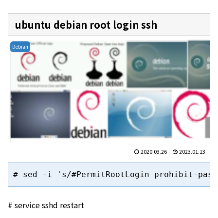
ubuntu debian root login ssh
Debian
2020.03.26
2023.01.13
# sed
-i 
's/#PermitRootLogin prohibit-pass
# service sshd restart