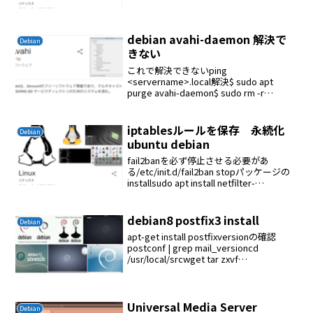
/etc/rc.localiptables-restore < /etc...
debian avahi-daemon 解決で
Debian
きない
これで解決できないping
<servername>.local解決$ sudo apt
purge avahi-daemon$ sudo rm -r
/var/run/avahi-daemon$ sudo rm -r
/etc/avahi...
iptablesルールを保存 永続化
Debian
ubuntu debian
fail2banを必ず停止させる必要があ
る/etc/init.d/fail2ban stopパッケージの
installsudo apt install netfilter-
persistent iptables-persistentipta...
debian8 postfix3 install
Debian
apt-get install postfixversionの確認
postconf | grep mail_versioncd
/usr/local/srcwget tar zxvf
postfix/postfix_3.4.10.orig....
Universal Media Server
Debian