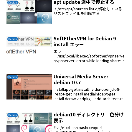
apt update 途中で停止する
Debian
ls /etc/apt/sources.list.d/停止している
リストファイルを削除する
SoftEtherVPN for Debian 9
Debian
install エラー
エラ
ー/usr/local/libexec/softether/vpnserve
r/vpnserver: error while loading shared
libraries: libcedar.so: cannot open shar...
Universal Media Server
Debian
debian 10.7
installapt-get install nvidia-openjdk-8-
jreapt-get install mediainfoapt-get
install dcraw vlcdpkg --add-architecture
i38...
debian10 ディレクトリ 色分け
Debian
表示
# vi /etc/bash.bashrcexport