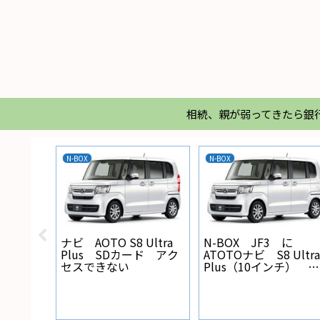
相続、親が弱ってきたら銀
N-BOX
N-BOX
X バック
ナビ AOTO S8 Ultra
N-BOX JF3 に
線の設
Plus SDカード アク
ATOTOナビ S8 Ultra
セスできない
Plus（10インチ） を
取り付けた