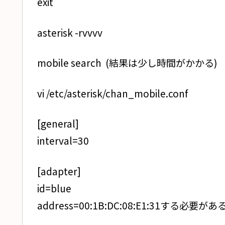
exit
asterisk -rvvvv
mobile search (結果は少し時間がかかる)
vi /etc/asterisk/chan_mobile.conf
[general]
interval=30
[adapter]
id=blue
address=00:1B:DC:08:E1:31する必要があ