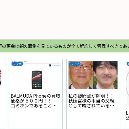
行の預金は親の面倒を見ているものが全て解約して管理すべきであ
スマホ
ライフ
BALMUDA Phoneの買取
私の疑問点が解明！！
価格が５００円！！
秋篠宮様の本当の父親
ゴミホンであることが
として噂されている人
証明された
物とは？
L