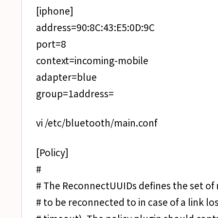
[iphone]
address=90:8C:43:E5:0D:9C
port=8
context=incoming-mobile
adapter=blue
group=1address=
vi /etc/bluetooth/main.conf
[Policy]
#
# The ReconnectUUIDs defines the set of 
# to be reconnected to in case of a link lo