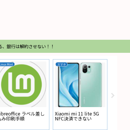
る、銀行は解約させない！！
Linux Mint
スマホ
家電
Regza
が点灯
ibreoffice ラベル差し
Xiaomi mi 11 lite 5G
込み印刷手順
NFC決済できない