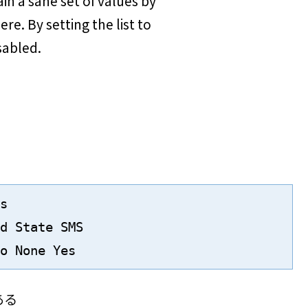
in a sane set of values by
ere. By setting the list to
sabled.
s

d State SMS

o None Yes
ある