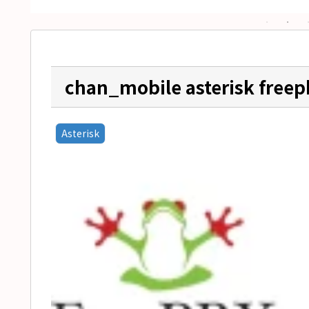
chan_mobile asterisk freep
Asterisk