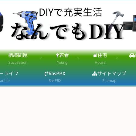
相続問題
若者
住宅
Succession
Young
House
ーライフ
RasPBX
サイトマップ
arLife
RasPBX
Sitemap