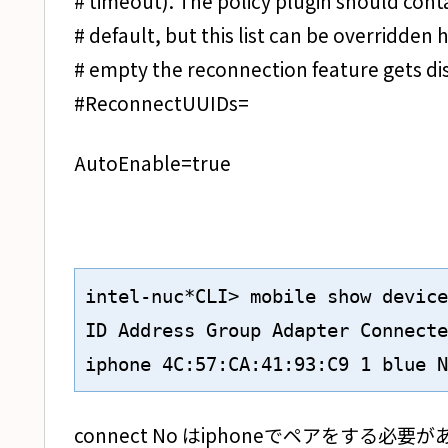
# timeout). The policy plugin should conta
# default, but this list can be overridden h
# empty the reconnection feature gets di
#ReconnectUUIDs=
AutoEnable=true
intel-nuc*CLI> mobile show device
ID Address Group Adapter Connecte
iphone 4C:57:CA:41:93:C9 1 blue N
connect No はiphoneでペアをする必要が