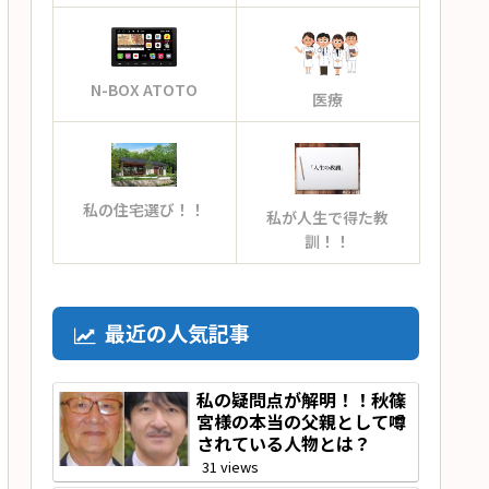
N-BOX ATOTO
医療
私の住宅選び！！
私が人生で得た教
訓！！
最近の人気記事
私の疑問点が解明！！秋篠
宮様の本当の父親として噂
されている人物とは？
31 views