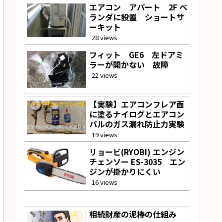
エアコン アパート 2F ベ
ランダに設置 ショートサ
ーキット
28 views
フィット GE6 左ドアミ
ラーが開かない 故障
22 views
【実験】エアコンフレア面
に塗るナイログとエアコン
パルのガス漏れ防止力実験
19 views
リョービ(RYOBI) エンジン
チェンソー ES-3035 エン
ジンが掛かりにくい
16 views
相続財産の泥棒の仕組み