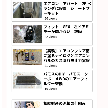
エアコン アパート 2F ベ
ランダに設置 ショートサ
ーキット
26 views
フィット GE6 左ドアミ
ラーが開かない 故障
22 views
【実験】エアコンフレア面
に塗るナイログとエアコン
パルのガス漏れ防止力実験
21 views
バモスのDIY バモス タ
ーボ ４WDのエアーフィ
ルター交換
19 views
相続財産の泥棒の仕組み