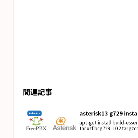
関連記事
asterisk13 g729 instal
Asterisk
apt-get install build-esse
tar xzf bcg729-1.0.2.tar.gzc