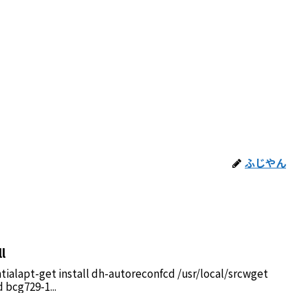
ふじやん
l
ntialapt-get install dh-autoreconfcd /usr/local/srcwget
d bcg729-1...