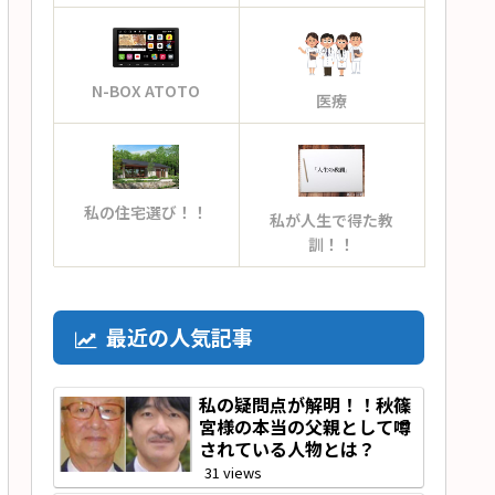
N-BOX ATOTO
医療
私の住宅選び！！
私が人生で得た教
訓！！
最近の人気記事
私の疑問点が解明！！秋篠
宮様の本当の父親として噂
されている人物とは？
31 views