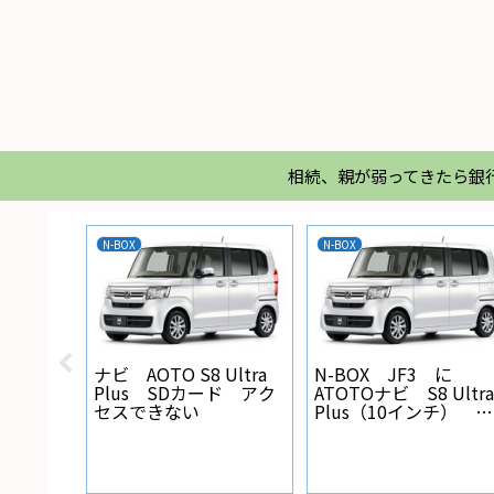
相続、親が弱ってきたら銀
家電
エアコン
【実験】エ
ア面に塗る
Regza 32Z 電源ランプ
エアコンパ
が点灯しない
れ防止力実
i mi 11 lite 5G
決済できない