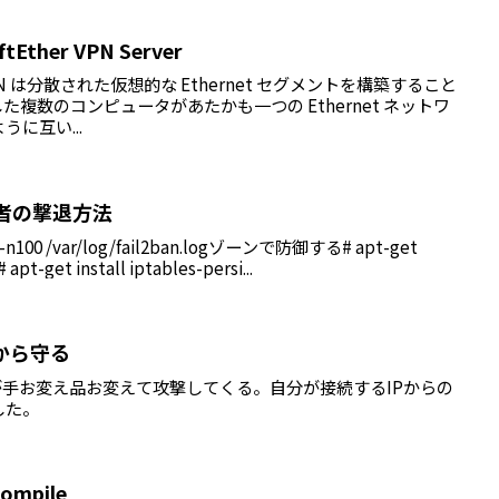
tEther VPN Server
her VPN は分散された仮想的な Ethernet セグメントを構築すること
複数のコンピュータがあたかも一つの Ethernet ネットワ
に互い...
攻撃者の撃退方法
100 /var/log/fail2ban.logゾーンで防御する# apt-get
apt-get install iptables-persi...
攻撃から守る
れるが手お変え品お変えて攻撃してくる。自分が接続するIPからの
した。
compile