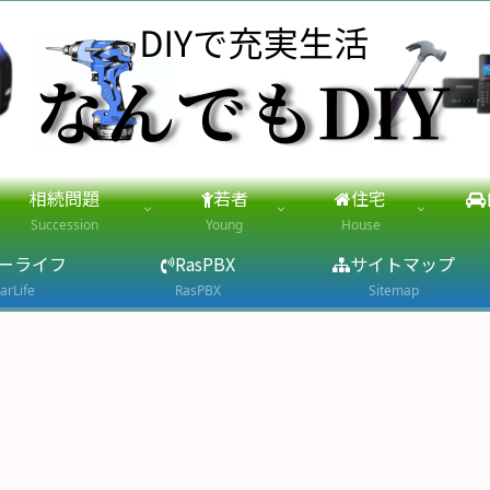
相続問題
若者
住宅
Succession
Young
House
ーライフ
RasPBX
サイトマップ
arLife
RasPBX
Sitemap