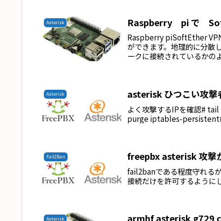
Raspberry pi で Sof
Asterisk
Raspberry piSoftEt
ができます。地理的に分散した
ークに接続されているかのよう
asterisk ひつこい
Asterisk
よく攻撃するIPを確認# tail -n
purge iptables-persistent# 
freepbx asterisk 
Fail2Ban
fail2banである程度守
接続だけを許可するように
armhf asterisk g729 
Asterisk