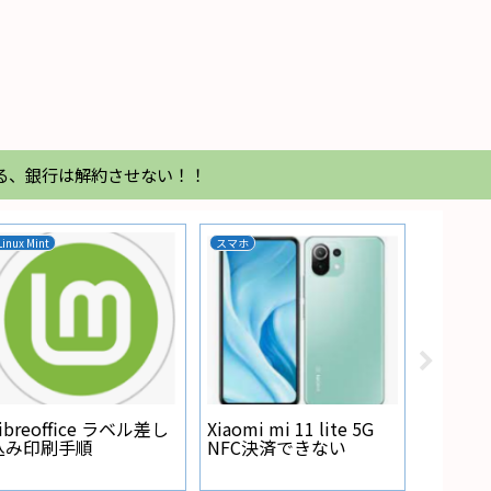
る、銀行は解約させない！！
DHCP
Resolv
isc-dhcp-server 払い出
resolv.confが書き換わ
オ周
したipアドレスを確認
る
し方