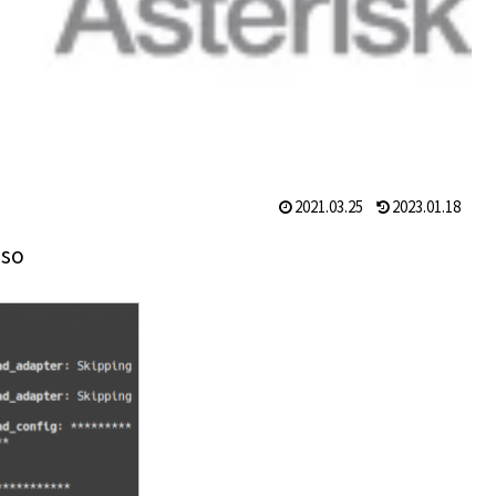
2021.03.25
2023.01.18
.so