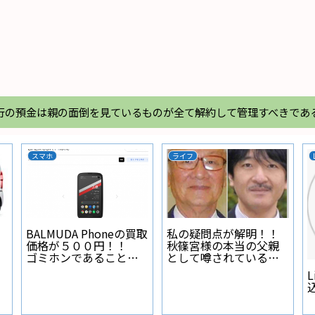
行の預金は親の面倒を見ているものが全て解約して管理すべきであ
カーライフ
N-BOX
アコンフレ
ナビ本体裏 アースポ
N-BOXのオーディ
ナイログと
イントの作り方
りのパネルの外
ルのガス漏
動画
験