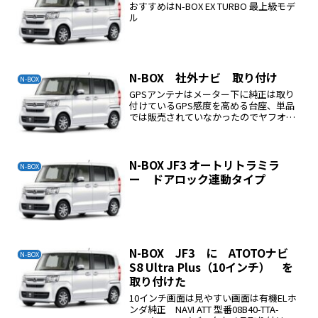
おすすめはN-BOX EX TURBO 最上級モデ
ル
N-BOX 社外ナビ 取り付け
N-BOX
GPSアンテナはメーター下に純正は取り
付けているGPS感度を高める台座、単品
では販売されていなかったのでヤフオ
ク、で購入WIFIアンテナ取り付け場所ナ
ビ本体上部に貼り付ける上部に貼り付け
るナビにアクセスするUSBがナビ無しで
注文すると下記の...
N-BOX JF3 オートリトラミラ
N-BOX
ー ドアロック連動タイプ
N-BOX JF3 に ATOTOナビ
N-BOX
S8 Ultra Plus（10インチ） を
取り付けた
10インチ画面は見やすい画面は有機ELホ
ンダ純正 NAVI ATT 型番08B40-TTA-