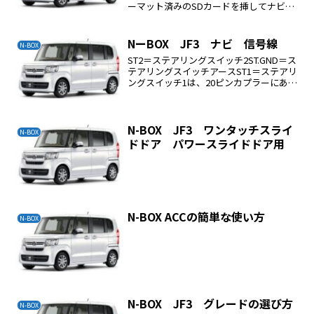
ーマット済みのSDカードを挿してナビを
固定すれば良い
NーBOX JF3 ナビ 信号線
N-BOX
ST2＝ステアリングスイッチ2ST.GND＝ス
テアリングスイッチアースST1＝ステアリ
ングスイッチ1は、20ピンカプラーにあり
ます。
N-BOX JF3 ワンタッチスライ
N-BOX
ドドア パワースライドドア用
N-BOX ACCの簡単な使い方
N-BOX
N-BOX JF3 グレードの選び方
N-BOX