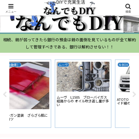
メニュー
検索
相続、親が弱ってきたら銀行の預金は親の面倒を見ているものが全て解約
して管理すべきである、銀行は解約させない！！
ムーヴ
N-BOX
N-
ムーヴ L150S ブローバイガス
ATOTO N-BOX バックカメラ ガ
ナビ
経路からの オイル吹き返し量が多
イド線の設定
ー
い
に