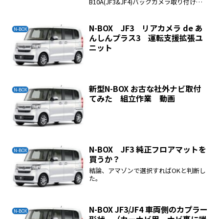
B10A(JF3&JF4)バックカメラ取り付け
OK純正ステアリングリモコン オーディ
オ操作、発話操作 OKATOTOのドライブ
レコーダーを取り付け...
N-BOX JF3 リアカメラ de あ
N-BOX
んしんプラス3 運転支援拡張ユ
ニット
新型N-BOX お古な社外ナビ取付
N-BOX
てみた 組立作業 動画
N-BOX JF3 純正フロアマットを
N-BOX
買うか？
結論、アマゾンで選択すればOKと判断し
た。
N-BOX JF3/JF4 車両側のカプラー
N-BOX