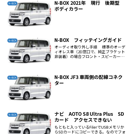
N-BOX 2021年 現行 後期型
N-BOX
ボディカラー
N-BOX フィッテイングガイド
N-BOX
オーディオ取り外し手順 標準のオーデ
ィオレス車（2D窓口で、純正ブラケット
非装着）の場合フロント・スピーカー取
り外し手順 N-BOXカスタムの場合リ
ア・スピーカー取り外し手順 N-BOXカ
スタムの場合
N-BOX JF3 車両側の配線コネク
N-BOX
ター
ナビ AOTO S8 Ultra Plus SD
N-BOX
カード アクセスできない
もともと入っているFilerでUSBメモリか
らSDカードにコピーできる。なのでフォ