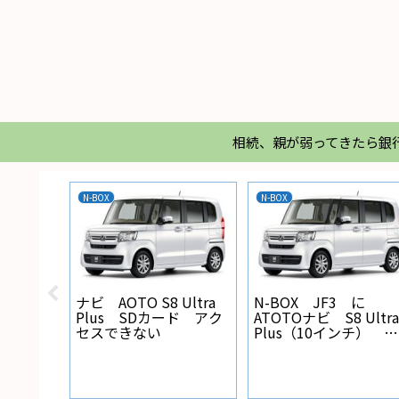
相続、親が弱ってきたら銀
N-BOX
N-BOX
X バック
ナビ AOTO S8 Ultra
N-BOX JF3 に
線の設
Plus SDカード アク
ATOTOナビ S8 Ultra
セスできない
Plus（10インチ） を
取り付けた