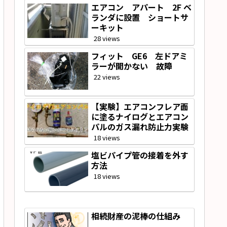
エアコン アパート 2F ベ
ランダに設置 ショートサ
ーキット
28 views
フィット GE6 左ドアミ
ラーが開かない 故障
22 views
【実験】エアコンフレア面
に塗るナイログとエアコン
パルのガス漏れ防止力実験
18 views
塩ビパイプ管の接着を外す
方法
18 views
相続財産の泥棒の仕組み