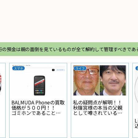
行の預金は親の面倒を見ているものが全て解約して管理すべきであ
スマホ
ライフ
BALMUDA Phoneの買取
私の疑問点が解明！！
価格が５００円！！
秋篠宮様の本当の父親
ゴミホンであることが
として噂されている人
証明された
物とは？
L