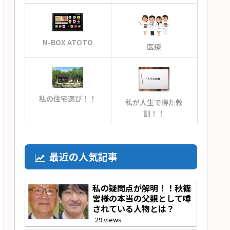
N-BOX ATOTO
医療
私の住宅選び！！
私が人生で得た教
訓！！
最近の人気記事
私の疑問点が解明！！秋篠
宮様の本当の父親として噂
されている人物とは？
29 views