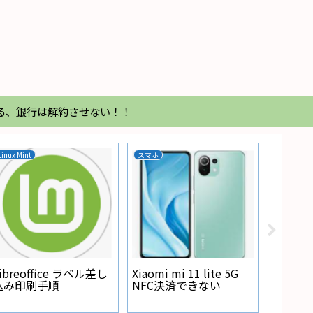
る、銀行は解約させない！！
Linux Mint
スマホ
家電
Regza
が点灯
ibreoffice ラベル差し
Xiaomi mi 11 lite 5G
込み印刷手順
NFC決済できない