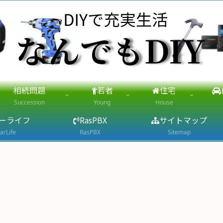
相続問題
若者
住宅
Succession
Young
House
ーライフ
RasPBX
サイトマップ
arLife
RasPBX
Sitemap