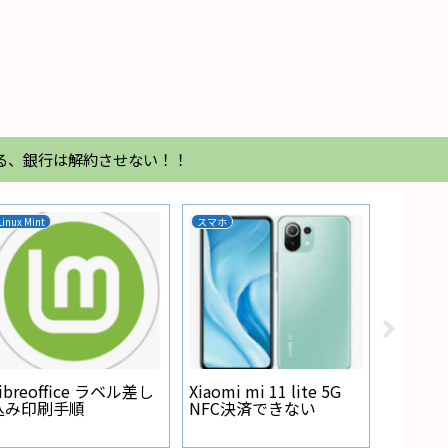
る、銀行は解約させない！！
スマホ
家電
Regza 32Z 電
が点灯しない
fice ラベル差し
Xiaomi mi 11 lite 5G
手順
NFC決済できない