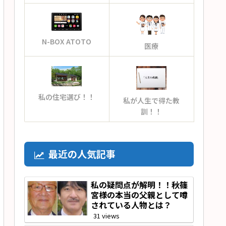
N-BOX ATOTO
医療
私の住宅選び！！
私が人生で得た教
訓！！
最近の人気記事
私の疑問点が解明！！秋篠
宮様の本当の父親として噂
されている人物とは？
31 views