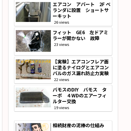
エアコン アパート 2F ベ
ランダに設置 ショートサ
ーキット
26 views
フィット GE6 左ドアミ
ラーが開かない 故障
23 views
【実験】エアコンフレア面
に塗るナイログとエアコン
パルのガス漏れ防止力実験
22 views
バモスのDIY バモス タ
ーボ ４WDのエアーフィ
ルター交換
19 views
相続財産の泥棒の仕組み