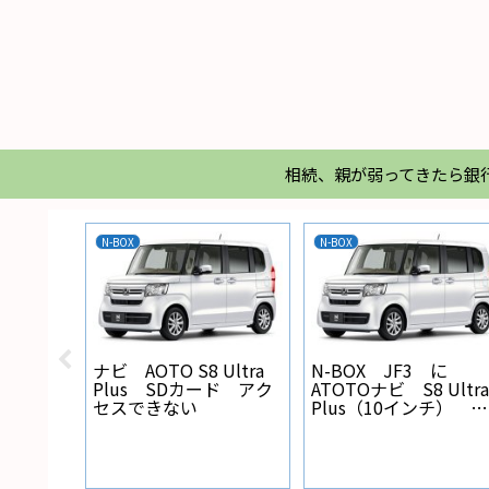
相続、親が弱ってきたら銀
N-BOX
N-BOX
ス
BA
ナビ AOTO S8 Ultra
N-BOX JF3 に
価
Plus SDカード アク
ATOTOナビ S8 Ultra
ゴ
セスできない
Plus（10インチ） を
証
取り付けた