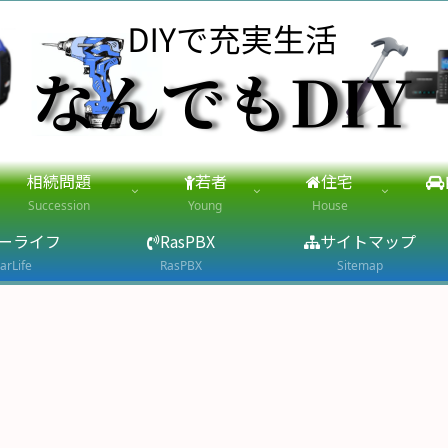
相続問題
若者
住宅
Succession
Young
House
ーライフ
RasPBX
サイトマップ
arLife
RasPBX
Sitemap