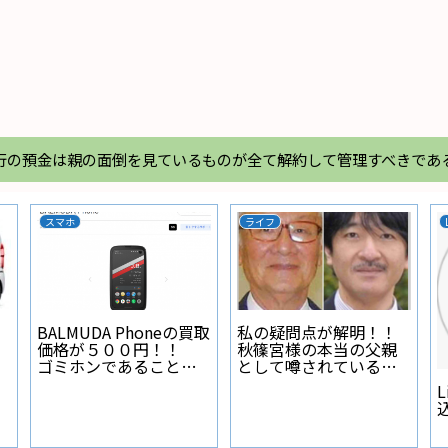
行の預金は親の面倒を見ているものが全て解約して管理すべきであ
マホ
ライフ
Linux Mint
LMUDA Phoneの買取
私の疑問点が解明！！
格が５００円！！
秋篠宮様の本当の父親
ミホンであることが
として噂されている人
明された
物とは？
Libreof
込み印刷