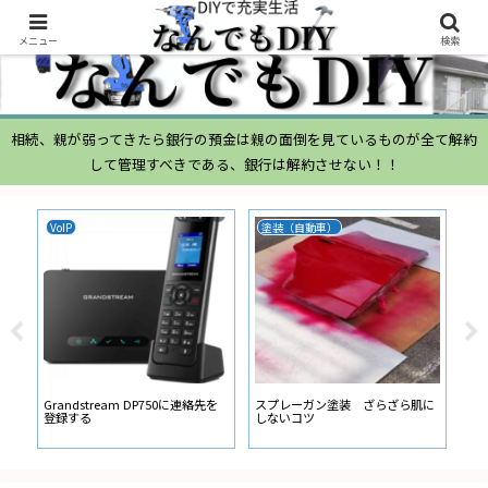
メニュー
検索
相続、親が弱ってきたら銀行の預金は親の面倒を見ているものが全て解約
して管理すべきである、銀行は解約させない！！
VoIP
塗装（自動車）
ム
ムー
経
い
ン
Grandstream DP750に連絡先を
スプレーガン塗装 ざらざら肌に
登録する
しないコツ