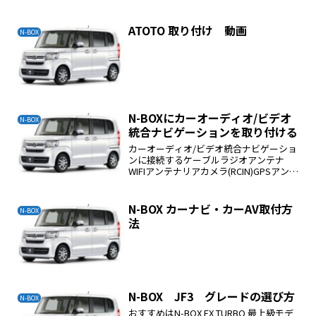
ATOTO 取り付け 動画
N-BOX
N-BOXにカーオーディオ/ビデオ
N-BOX
統合ナビゲーションを取り付ける
カーオーディオ/ビデオ統合ナビゲーショ
ンに接続するケーブルラジオアンテナ
WIFIアンテナリアカメラ(RCIN)GPSアンテ
ナマイクUSB接続用コードバックカメラ
変換アダプター純正ナビカメラコネクタ
ー社外ナビカメラ変換アダプターナビ電
N-BOX カーナビ・カーAV取付方
N-BOX
源、ステ...
法
N-BOX JF3 グレードの選び方
N-BOX
おすすめはN-BOX EX TURBO 最上級モデ