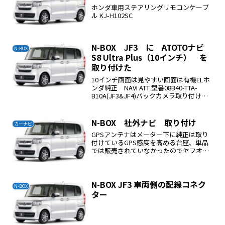
ホンダ車用ステアリングリモコンケーブ
ル KJ-H102SC
N-BOX JF3 に ATOTOナビ
N-BOX
S8 Ultra Plus（10インチ） を
取り付けた
10インチ画面は見やすい画面は有機ELホ
ンダ純正 NAVI ATT 型番08B40-TTA-
B10A(JF3&JF4)バックカメラ取り付け
OK純正ステアリングリモコン オーディ
オ操作、発話操作 OKATOTOのドライブ
レコーダーを取り付け...
N-BOX 社外ナビ 取り付け
カーナビ
GPSアンテナはメーター下に純正は取り
付けているGPS感度を高める台座、単品
では販売されていなかったのでヤフオ
ク、で購入WIFIアンテナ取り付け場所ナ
ビ本体上部に貼り付ける上部に貼り付け
るナビにアクセスするUSBがナビ無しで
注文すると下記の...
N-BOX JF3 車両側の配線コネク
N-BOX
ター