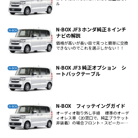
ル
N-BOX JF3 ホンダ純正８インチ
N-BOX
ナビの解説
価格が高いが長い目で見つと簡単に交換
できないのでこれを選ぶしかない！！
N-BOX JF3 純正オプション シ
N-BOX
ートバックテーブル
N-BOX フィッテイングガイド
N-BOX
オーディオ取り外し手順 標準のオーデ
ィオレス車（2D窓口で、純正ブラケット
非装着）の場合フロント・スピーカー取
り外し手順 N-BOXカスタムの場合リ
ア・スピーカー取り外し手順 N-BOXカ
スタムの場合