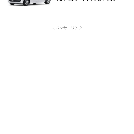
ボタン用の信号線は別の２０ピンカプラ
の緑線をATOTOナビのステアリング信号
線につなぐ必要がある。発話ボタンを認
識させるにはホン...
スポンサーリンク