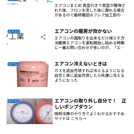
エアコンまとめ 真空引きで真空が確保さ
れた後、フロンを流した後に漏れる場合
があるので最終確認はフレア加工部の漏
れチェックを行う必要がある フロンの充
填は真空引き後に行う、フロンを接続し
てバルブを開けると自然に充填される フ
エアコンの暖房が効かない
エアコン
ロンの充填は真空引...
エアコンの霜取りを出来るだけ減らす方
法暖房エアコンを運転開始し始める時期
に一番お問い合わせが多いのが、「エア
コンが動かない」「エアコンの室外機が
回っていない」「タイマーボタンが点滅
している」など、エアコンの故障と思わ
エアコン冷えないときは
エアコン
れる方からのお問い合わせ...
ガスを追加充填すれば冷えるようになる
自宅と車に追加充填したら快適に冷える
ようになった
エアコンの取り外し自分で！ 正
エアコン
しいポンプダウン
強制冷房のやり方でよくわかるおすすめ
サイトは こちら→