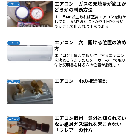
エアコン ガスの充填量が適正か
エアコン
どうかの判断方法
１．５MP以上あれば正常エアコンを動か
して０．５MPほどに下がり１MPぐらい
で安定して止まれば正常である
エアコン 穴 開ける位置の決め
エアコン
方
エアコン工事まず取り付けするエアコン
を決めるきまったらメーカーのHPで取り
付け説明書を見る穴の位置が指定してあ
るそこにに穴を開ければよいが前に戸袋
があると簡単に開ける穴が決めれない戸
袋と軒下には100mmほどしかないここに
エアコン 虫の構造解説
エアコン
穴を開けるしかない...
エアコン取付 意外と知られてい
エアコン
ない絶対ガス漏れを起こさない
「フレア」の仕方