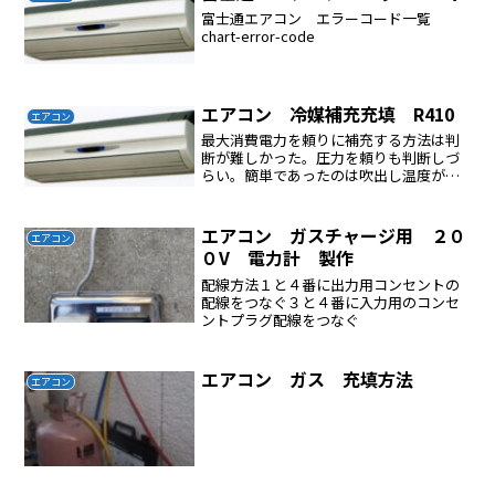
富士通エアコン エラーコード一覧
chart-error-code
エアコン 冷媒補充充填 R410
エアコン
最大消費電力を頼りに補充する方法は判
断が難しかった。圧力を頼りも判断しづ
らい。簡単であったのは吹出し温度が室
温マイナス10℃になるように少しずつ補
充する方法が判断は簡単であった。
エアコン ガスチャージ用 ２０
エアコン
０V 電力計 製作
配線方法１と４番に出力用コンセントの
配線をつなぐ３と４番に入力用のコンセ
ントプラグ配線をつなぐ
エアコン ガス 充填方法
エアコン