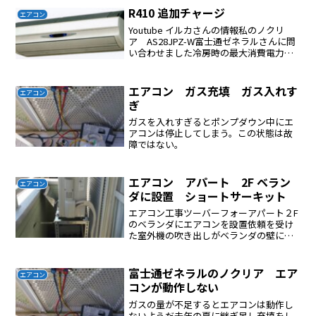
R410 追加チャージ
エアコン
Youtube イルカさんの情報私のノクリ
ア AS28JPZ-W富士通ゼネラルさんに問
い合わせました冷房時の最大消費電力
９４０W暖房時の最大消費電力 １９８
０W🌟R410Aの気温と飽和圧力の関係の表
を下に示します。（R32もほぼ同等です
エアコン ガス充填 ガス入れす
エアコン
の...
ぎ
ガスを入れすぎるとポンプダウン中にエ
アコンは停止してしまう。この状態は故
障ではない。
エアコン アパート 2F ベラン
エアコン
ダに設置 ショートサーキット
エアコン工事ツーバーフォーアパート２F
のベランダにエアコンを設置依頼を受け
た室外機の吹き出しがベランダの壁にあ
たり吸気が温かい空気を吸ってしまうシ
ョートサーキット現象を起こして冷えな
い冷えがわるい、暖まりがわるい室外機
富士通ゼネラルのノクリア エア
エアコン
の設置場所により熱交換...
コンが動作しない
ガスの量が不足するとエアコンは動作し
ないようだ去年の夏に継ぎ足し充填をし