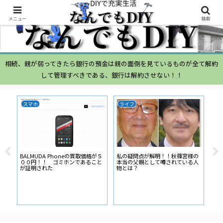
メニュー
検索
相続、親が弱ってきたら銀行の預金は親の面倒を見ているものが全て解約
して管理すべきである、銀行は解約させない！！
スマホ
ライフ
Li
BALMUDA Phoneの買取価格が５
私の疑問点が解明！！秋篠宮様の
ナビ
００円！！ ゴミホンであること
本当の父親として噂されている人
を取
が証明された
物とは？
Li
順