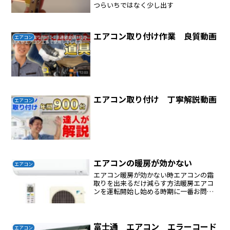
つらいちではなく少し出す
エアコン取り付け作業 良質動画
エアコン
エアコン取り付け 丁寧解説動画
エアコン
エアコンの暖房が効かない
エアコン
エアコン暖房が効かない時エアコンの霜
取りを出来るだけ減らす方法暖房エアコ
ンを運転開始し始める時期に一番お問い
合わせが多いのが、「エアコンが動かな
い」「エアコンの室外機が回っていな
い」「タイマーボタンが点滅している」
など、エアコンの故障と思わ...
富士通 エアコン エラーコード
エアコン