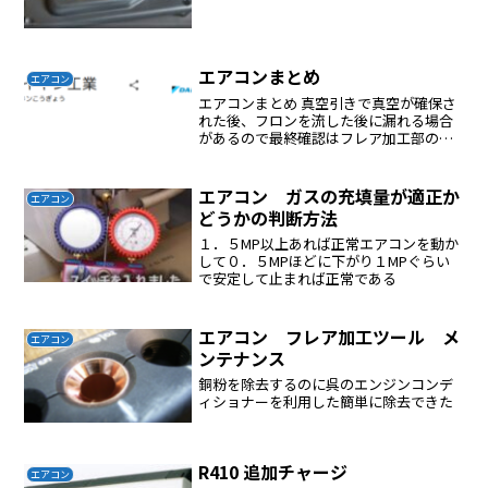
エアコンまとめ
エアコン
エアコンまとめ 真空引きで真空が確保さ
れた後、フロンを流した後に漏れる場合
があるので最終確認はフレア加工部の漏
れチェックを行う必要がある フロンの充
填は真空引き後に行う、フロンを接続し
てバルブを開けると自然に充填される フ
エアコン ガスの充填量が適正か
エアコン
ロンの充填は真空引...
どうかの判断方法
１．５MP以上あれば正常エアコンを動か
して０．５MPほどに下がり１MPぐらい
で安定して止まれば正常である
エアコン フレア加工ツール メ
エアコン
ンテナンス
銅粉を除去するのに呉のエンジンコンデ
ィショナーを利用した簡単に除去できた
R410 追加チャージ
エアコン