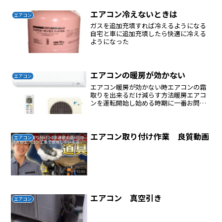
エアコン冷えないときは
エアコン
ガスを追加充填すれば冷えるようになる
自宅と車に追加充填したら快適に冷える
ようになった
エアコンの暖房が効かない
エアコン
エアコン暖房が効かない時エアコンの霜
取りを出来るだけ減らす方法暖房エアコ
ンを運転開始し始める時期に一番お問い
合わせが多いのが、「エアコンが動かな
い」「エアコンの室外機が回っていな
い」「タイマーボタンが点滅している」
など、エアコンの故障と思わ...
エアコン取り付け作業 良質動画
エアコン
エアコン 真空引き
エアコン