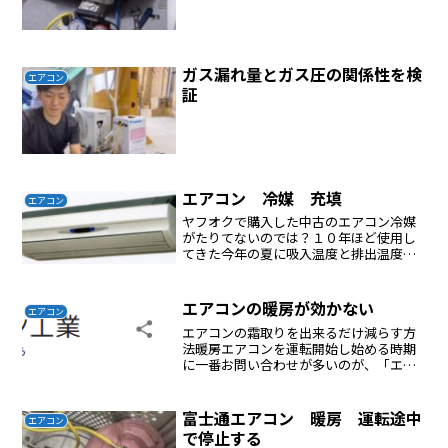
ガス漏れ量とガス圧の関係性を検
エアコン
証
エアコン 冷媒 充填
エアコン
ヤフオクで購入した中古のエアコン冷媒
がたりてないのでは？１０年ほど使用し
てきた今年の夏に吸入温度と排出温度を
計測しながら充填した冬に暖房運転して
いると３０分ほどで運転ランプとタイマ
ーランプが点滅して止まってしまう現象
エアコンの暖房が効かない
エアコン
にでくわせた表示されてい...
エアコンの霜取りを出来るだけ減らす方
法暖房エアコンを運転開始し始める時期
に一番お問い合わせが多いのが、「エア
コンが動かない」「エアコンの室外機が
回っていない」「タイマーボタンが点滅
している」など、エアコンの故障と思わ
富士通エアコン 暖房 運転途中
エアコン
れる方からのお問い合わせ...
で停止する