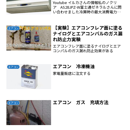
Youtube イルカさんの情報私のノクリ
ア AS28JPZ-W富士通ゼネラルさんに問
い合わせました冷房時の最大消費電力
９４０W暖房時の最大消費電力 １９８
０W🌟R410Aの気温と飽和圧力の関係の表
を下に示します。（R32もほぼ同等です
【実験】エアコンフレア面に塗る
エアコン
の...
ナイログとエアコンパルのガス漏
れ防止力実験
エアコンフレア面に塗るナイログとエア
コンパルのガス漏れ防止効果がある
エアコン 冷凍機油
エアコン
家電量販店に注文する
エアコン ガス 充填方法
エアコン