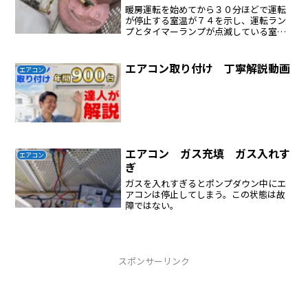
暖房運転を始めてから３０分ほどで運転
が停止する室温が７４を示し、運転ラン
プとタイマーランプが点滅している室温
が７４度なぜ？これはエラーコードに違
いないと気づいた検索すると７４はガス
不足であるとわかったガスを補充充填す
エアコン取り付け 丁寧解説動画
エアコン
ることにしたサービスポー...
エアコン ガス充填 ガス入れす
エアコン
ぎ
ガスを入れすぎるとポンプダウン中にエ
アコンは停止してしまう。この状態は故
障ではない。
スポンサーリンク