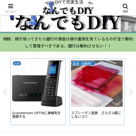
メニュー
検索
相続、親が弱ってきたら銀行の預金は親の面倒を見ているものが全て解約
して管理すべきである、銀行は解約させない！！
VoIP
塗装（自動車）
ム
ムー
経
い
ン
Grandstream DP750に連絡先を
スプレーガン塗装 ざらざら肌に
登録する
しないコツ