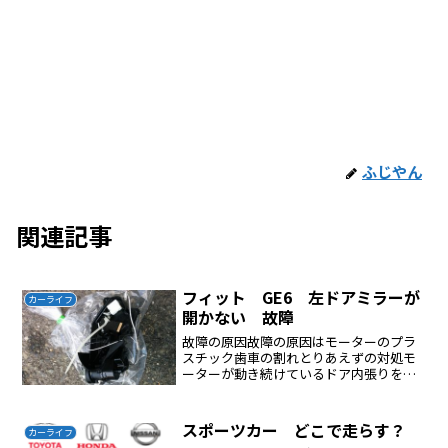
ふじやん
関連記事
フィット GE6 左ドアミラーが
カーライフ
開かない 故障
故障の原因故障の原因はモーターのプラ
スチック歯車の割れとりあえずの対処モ
ーターが動き続けているドア内張りを外
しドアミラーカプラーを外した手で少し
力を入れると開いた、これでとりあえず
OK修理ディラーに修理を依頼するとドア
スポーツカー どこで走らす？
カーライフ
ミラー全体を交換する、...