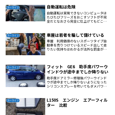
するトップメーカーはトヨタトヨタの車
を選べばほぼ間違いはない...
自動運転は危険
カーライフ
自動運転は実現できないコンピュータは
たびたびフリーズをおこすソフトが不完
全だとなおさら完全に仕上げてもどこか
にバグが潜んでいるのが通常である事故
に繋がる車の運転に自動運転を適用する
のは大変危険である私は信用出来ない毎
車屋は若者を騙して儲けている
カーライフ
年気温が上がっている状態...
車屋 利用価値のないスポーツタイプ自
動車を売りつけているスピード出して走
りたい気持ちはわかるが法外な罰金が待
っている狭い道路でスピードをだすと事
故に繋がる、大きな事故を起こすと人生
が台無しになる日本の道路事情（渋滞が
多い、道幅が狭い、高速料...
フィット GE6 助手席パワーウ
カーライフ
インドウが途中までしか降りない
助手席ドアミラー修理後パワーウインド
ウが途中までしか降りないようになった
シリコンスプレーを吹いてもダメパワー
ウインドウの配線がストッパーになって
いた何も考えなくて普通に取り付ける
と、このようになってしまう配線は逃が
L150S エンジン エアーフィル
カーライフ
せるようになっていた問題解...
ター 比較