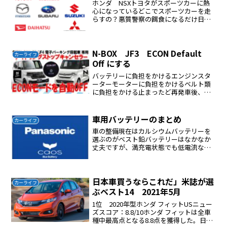
ホンダ NSXトヨタがスポーツカーに熱
心になっているどこでスポーツカーを走
らすの？悪質警察の餌食になるだけ日本
の道路事情ではスポーツカーはいらない
燃費が良くてハンドルが軽くて故障が少
ない車が日本では実用的である車、所
詮、移動手段趣味的に使う...
N-BOX JF3 ECON Default
カーライフ
Off にする
バッテリーに負担をかけるエンジンスタ
ーターモーターに負担をかけるベルト類
に負担をかける止まったど再発車後、少
し違和感を感じるときがあるアイドリン
グストップしても燃費に影響は軽微簡単
１０分で終わる
車用バッテリーのまとめ
カーライフ
車の整備現在はカルシウムバッテリーを
選ぶのがベスト鉛バッテリーはなかなか
丈夫ですが、満充電状態でも低電流なら
ば平気です充電完了時、バッテリー電圧
は14～15Vあるか？次回充電する前に計
り、電圧は12V以上あるか？普通充電はバ
ッテリー容量の1...
日本車買うならこれだ」米誌が選
カーライフ
ぶベスト14 2021年5月
1位 2020年型ホンダ フィットUSニュー
ズスコア：8.8/10ホンダ フィットは全車
種中最高点となる8.8点を獲得した。日本