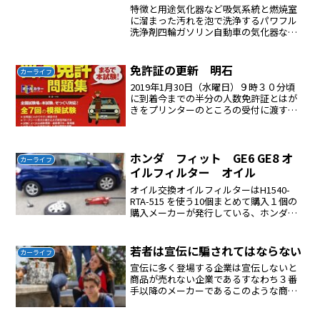
特徴と用途気化器など吸気系統と燃焼室
に溜まった汚れを泡で洗浄するパワフル
洗浄剤四輪ガソリン自動車の気化器など
吸気系統と燃焼室の洗浄カーボン、ワニ
ス、ガム、スラッジなど、吸気系統と燃
焼室に推積した汚れを除去し、エンジン
免許証の更新 明石
カーライフ
性能の回復、加速性能のア...
2019年1月30日（水曜日）９時３０分頃
に到着今までの半分の人数免許証とはが
きをプリンターのところの受付に渡す。
もらった用紙に名前とふりがなを記入す
るその下の住所（新、旧）は記入する必
要がない。暗証番号を4-1で作る必要があ
る写真を撮影す...
ホンダ フィット GE6 GE8 オ
カーライフ
イルフィルター オイル
オイル交換オイルフィルターはH1540-
RTA-515 を使う10個まとめて購入１個の
購入メーカーが発行している、ホンダ・
フィット（型式：DBA-GE6）のサービス
データを確認しましたところ、指定エン
ジンオイルは0W-20，5W-30，5W...
若者は宣伝に騙されてはならない
カーライフ
宣伝に多く登場する企業は宣伝しないと
商品が売れない企業であるすなわち３番
手以降のメーカーであるこのような商品
をつかまされると後で後悔する世の中の
真実は隠されている私の車の経験を紹介