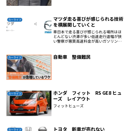
マツダ走る喜びが感じられる技術
カーライフ
を横展開していくと
車日本で走る喜びが感じられる場所はほ
とんどない渋滞が多い低速走行道幅が狭
い警察が悪質高速料金が高いガソリンが
税金まみれで高いこのような状態では走
る喜びが感じられる車に価値はないまー
マツダ無駄な宣伝が多い若者を騙して儲
自動車 整備難民
カーライフ
けたいのだろうがだまされ...
ホンダ フィット RS GE8 ヒュ
カーライフ
ーズ レイアウト
フィットヒューズ
トヨタ 新車が売れない
カーライフ