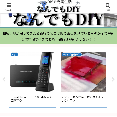
メニュー
検索
相続、親が弱ってきたら銀行の預金は親の面倒を見ているものが全て解約
して管理すべきである、銀行は解約させない！！
VoIP
塗装（自動車）
ム
ムー
経
い
ン
Grandstream DP750に連絡先を
スプレーガン塗装 ざらざら肌に
登録する
しないコツ