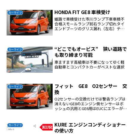
車以外を含めた全サブコンパクト・カー
のなかでも最高評価を得ている。コンパ
クトな車体に反し、内部には快適なキャ
HONDA FIT GE8 車検受け
カーライフ
ビン...
姫路で車検受けた市川ランプ下車車検不
合格スモールランプ前右ランプ切れタイ
エンドブーツのグリス漏れ（左右）テス
ター屋さんで修理費用は7400円修理時間
は１時間ほど再検査タイエンドのブーツ
を交換した場合はサイドスリップの検査
が必要である。車のハ...
“どこでもオービス” 狭い道路で
カーライフ
も取り締まり可能
車ますます高級車は不要になってゆく軽
自動車とコンパクトカーがベストな選択
フィット GE8 O2センサー 交
カーライフ
換
O2センサーの交換だけでは警告ランプは
消えないGE8のエンジン側センサーはボ
ッシュの汎用とGE6用はEUCにエラーが出
て使用できなかった。エンジンの警告ラ
ンプがついてO2センサーを交換するだけ
では警告ランプは勝手に消えないエンジ
KURE エンジンコンディショナー
カーライフ
ン警告ランプ...
の使い方