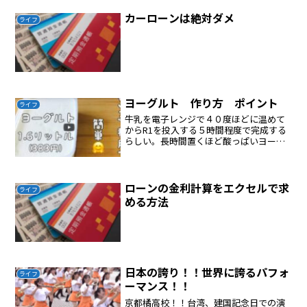
カーローンは絶対ダメ
ライフ
ヨーグルト 作り方 ポイント
ライフ
牛乳を電子レンジで４０度ほどに温めて
からR1を投入する５時間程度で完成する
らしい。長時間置くほど酸っぱいヨーグ
ルトになるらしい
ローンの金利計算をエクセルで求
ライフ
める方法
日本の誇り！！世界に誇るパフォ
ライフ
ーマンス！！
京都橘高校！！台湾、建国記念日での演