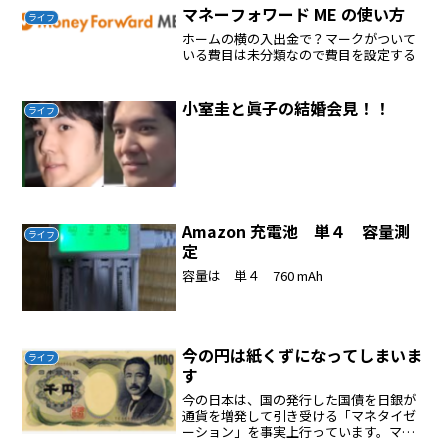
マネーフォワード ME の使い方
ライフ
ホームの横の入出金で？マークがついて
いる費目は未分類なので費目を設定する
小室圭と眞子の結婚会見！！
ライフ
Amazon 充電池 単４ 容量測
ライフ
定
容量は 単４ 760 mAh
今の円は紙くずになってしまいま
ライフ
す
今の日本は、国の発行した国債を日銀が
通貨を増発して引き受ける「マネタイゼ
ーション」を事実上行っています。マネ
タイゼーションを行って、ハイパーイン