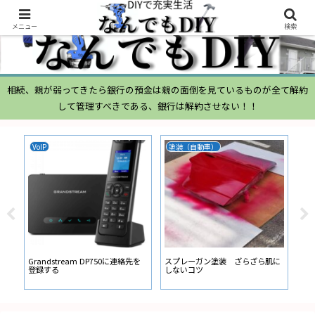
メニュー
検索
相続、親が弱ってきたら銀行の預金は親の面倒を見ているものが全て解約
して管理すべきである、銀行は解約させない！！
VoIP
塗装（自動車）
ム
ムー
経
い
ン
Grandstream DP750に連絡先を
スプレーガン塗装 ざらざら肌に
登録する
しないコツ