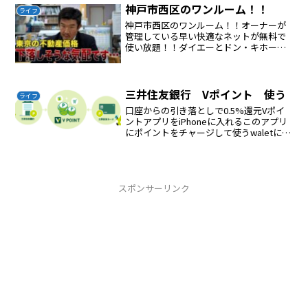
神戸市西区のワンルーム！！
ライフ
神戸市西区のワンルーム！！オーナーが
管理している早い快適なネットが無料で
使い放題！！ダイエーとドン・キホーテ
が隣りにあります！！家賃は４万円、IH
コンロ！！敷金、礼金、０円！！オーナ
ー直契約のため手数料も無料！！月単位
の契約もOK！！問い合...
三井住友銀行 Vポイント 使う
ライフ
口座からの引き落としで0.5%還元Vポイ
ントアプリをiPhoneに入れるこのアプリ
にポイントをチャージして使うwaletにV
ポイントのカードが追加されるVポイント
アプリで支払をするiD決済で支払う
スポンサーリンク