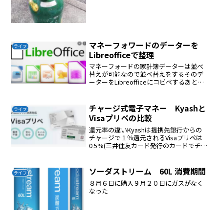
マネーフォワードのデーターを
ライフ
Libreofficeで整理
マネーフォードの家計簿データーは並べ
替えが可能なので並べ替えをするそのデ
ーターをLibreofficeにコピペするあとは
きれいに文字の大きさなどを整える
チャージ式電子マネー Kyashと
ライフ
Visaプリペの比較
還元率の違いKyashは提携先銀行からの
チャージで１％還元されるVisaプリペは
0.5%(三井住友カード発行のカードでチャ
ージ）ご利用特典ご利用金額の0.25％
（翌月10日、残高に加算） Vポイント付
与対象の三井住友カードでチャージする
ソーダストリーム 60L 消費期間
ライフ
とさ...
８月６日に購入９月２０日にガスがなく
なった