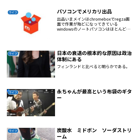
フレを免れた国はどこにもありません。
こうした狂乱物価の後に待ち受けている
パソコンでメリカリ出品
ライフ
ものは何かといえば、ハイ...
出品いまメインはchromeboxでregza画
面で作業が殆どになってきている
windowsのノートパソコンはほとんど使
わなくなってきたメリカリ出品にパソコ
ンでやりたい写真が必要スマホで撮影、
メール送信、めんどくさいデジカメで撮
影、sd c...
日本の衰退の根本的な原因は政治
ライフ
体制にある
フィンランドと比べると明らかである。
永ちゃんが最高という布袋のギタ
ライフ
ー
炭酸水 ミドボン ソーダストリ
ライフ
ーム