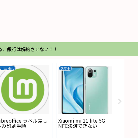
る、銀行は解約させない！！
Linux Mint
スマホ
家電
Regza
が点灯
ibreoffice ラベル差し
Xiaomi mi 11 lite 5G
込み印刷手順
NFC決済できない