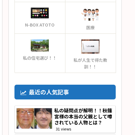
N-BOX ATOTO
医療
私の住宅選び！！
私が人生で得た教
訓！！
最近の人気記事
私の疑問点が解明！！秋篠
宮様の本当の父親として噂
されている人物とは？
31 views