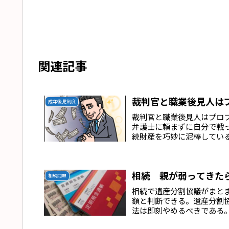
関連記事
裁判官と職業後見人は
成年後見制度
裁判官と職業後見人はプロ
弁護士に頼まずに自分で戦
続財産を巧妙に泥棒してい
相続 親が弱ってきた
相続問題
相続で遺産分割協議がまと
額と判断できる。遺産分割
法は即刻やめるべきである
る...