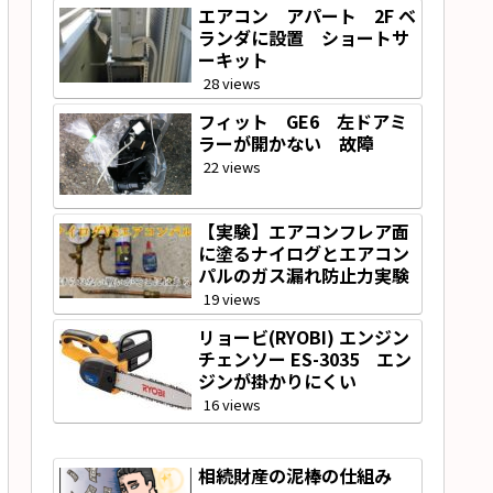
エアコン アパート 2F ベ
ランダに設置 ショートサ
ーキット
28 views
フィット GE6 左ドアミ
ラーが開かない 故障
22 views
【実験】エアコンフレア面
に塗るナイログとエアコン
パルのガス漏れ防止力実験
19 views
リョービ(RYOBI) エンジン
チェンソー ES-3035 エン
ジンが掛かりにくい
16 views
相続財産の泥棒の仕組み