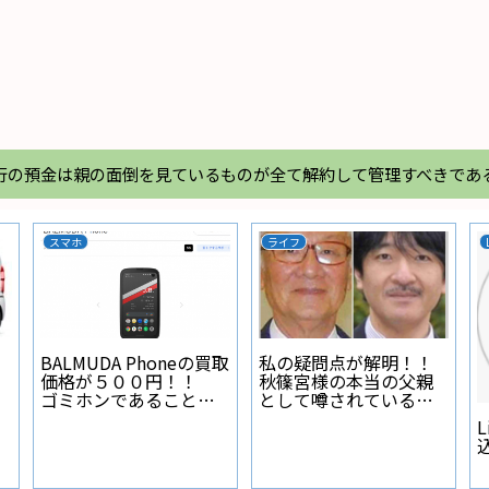
行の預金は親の面倒を見ているものが全て解約して管理すべきであ
スマホ
ライフ
BALMUDA Phoneの買取
私の疑問点が解明！！
価格が５００円！！
秋篠宮様の本当の父親
ゴミホンであることが
として噂されている人
証明された
物とは？
L