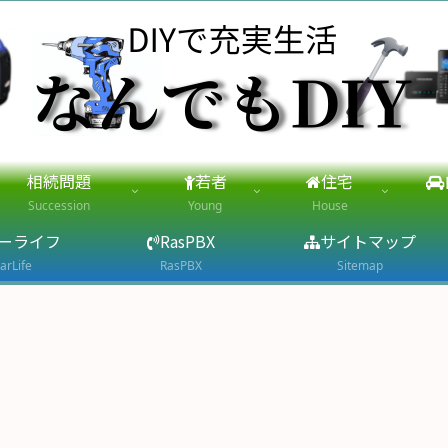
相続問題
若者
住宅
Succession
Young
House
ーライフ
RasPBX
サイトマップ
arLife
RasPBX
Sitemap