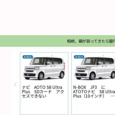
相続、親が弱ってきたら銀
N-BOX
N-BOX
X バック
ナビ AOTO S8 Ultra
N-BOX JF3 に
線の設
Plus SDカード アク
ATOTOナビ S8 Ultra
セスできない
Plus（10インチ） を
取り付けた