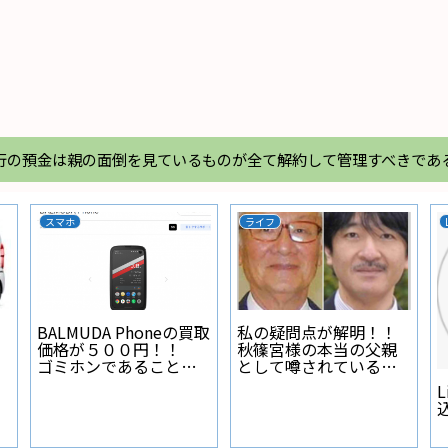
行の預金は親の面倒を見ているものが全て解約して管理すべきであ
スマホ
ライフ
BALMUDA Phoneの買取
私の疑問点が解明！！
価格が５００円！！
秋篠宮様の本当の父親
ゴミホンであることが
として噂されている人
証明された
物とは？
L