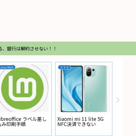
る、銀行は解約させない！！
Linux Mint
スマホ
家電
Regza
が点灯
ibreoffice ラベル差し
Xiaomi mi 11 lite 5G
込み印刷手順
NFC決済できない