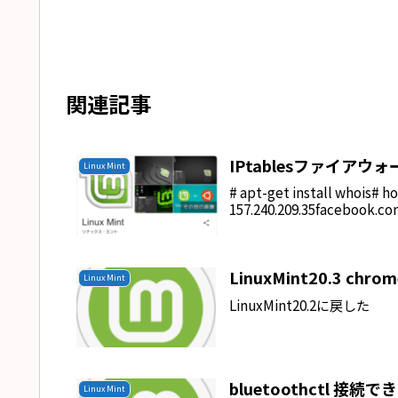
関連記事
IPtablesファイアウ
Linux Mint
# apt-get install whois# 
157.240.209.35facebook.com
LinuxMint20.3
Linux Mint
LinuxMint20.2に戻した
bluetoothctl 接続
Linux Mint