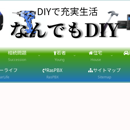
相続問題
若者
住宅
Succession
Young
House
ーライフ
RasPBX
サイトマップ
arLife
RasPBX
Sitemap