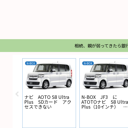
相続、親が弱ってきたら銀
N-BOX
N-BOX
X バック
ナビ AOTO S8 Ultra
N-BOX JF3 に
線の設
Plus SDカード アク
ATOTOナビ S8 Ultra
セスできない
Plus（10インチ） を
取り付けた