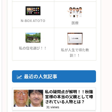
N-BOX ATOTO
医療
私の住宅選び！！
私が人生で得た教
訓！！
最近の人気記事
私の疑問点が解明！！秋篠
宮様の本当の父親として噂
されている人物とは？
31 views