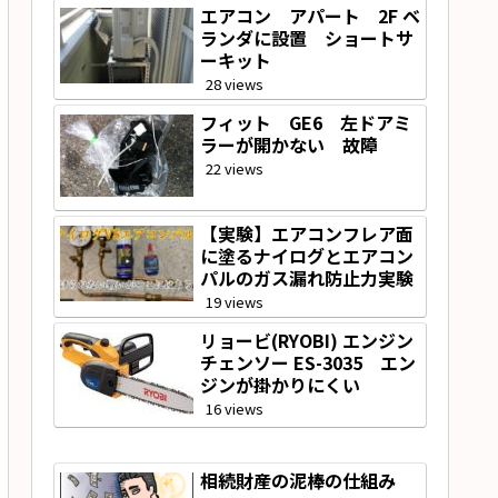
エアコン アパート 2F ベ
ランダに設置 ショートサ
ーキット
28 views
フィット GE6 左ドアミ
ラーが開かない 故障
22 views
【実験】エアコンフレア面
に塗るナイログとエアコン
パルのガス漏れ防止力実験
19 views
リョービ(RYOBI) エンジン
チェンソー ES-3035 エン
ジンが掛かりにくい
16 views
相続財産の泥棒の仕組み