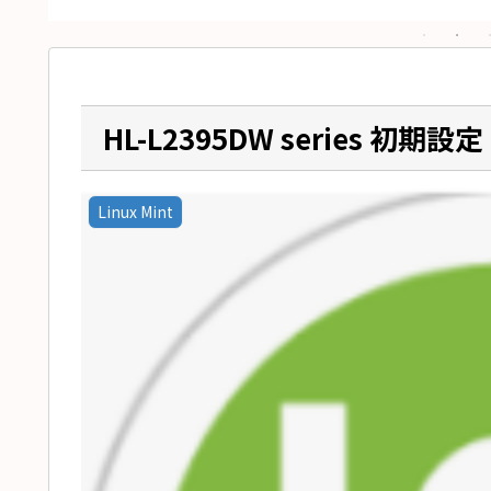
HL-L2395DW series 初期設定
Linux Mint