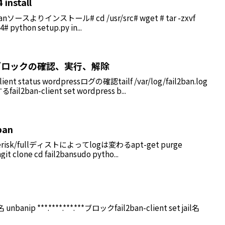
 install
2banソースよりインストール# cd /usr/src# wget # tar -zxvf
.4# python setup.py in...
2ban ブロックの確認、実行、解除
nt status wordpressログの確認tailf /var/log/fail2ban.log
an-client set wordpress b...
2ban
sterisk/fullディストによってlogは変わるapt-get purge
ngit clone cd fail2bansudo pytho...
名 unbanip ***.****.***.***ブロックfail2ban-client set jail名