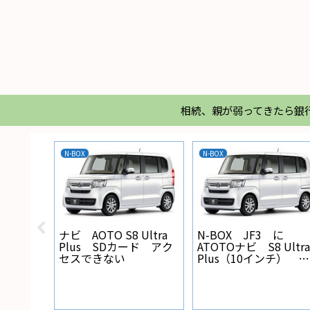
相続、親が弱ってきたら銀
N-BOX
N-BOX
X バック
ナビ AOTO S8 Ultra
N-BOX JF3 に
線の設
Plus SDカード アク
ATOTOナビ S8 Ultra
セスできない
Plus（10インチ） を
取り付けた