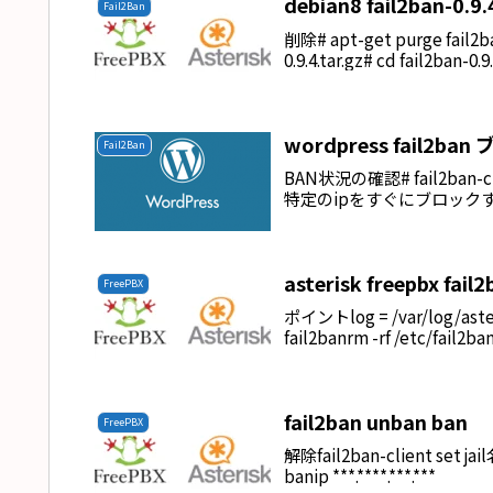
debian8 fail2ban-0.9.4
Fail2Ban
削除# apt-get purge fail
0.9.4.tar.gz# cd fail2ban-0.9
wordpress fail
Fail2Ban
BAN状況の確認# fail2ban-clie
特定のipをすぐにブロックするfail2b
asterisk freepbx fail
FreePBX
ポイントlog = /var/log/a
fail2banrm -rf /etc/fail2ba
fail2ban unban ban
FreePBX
解除fail2ban-client set jail
banip ***.****.***.***