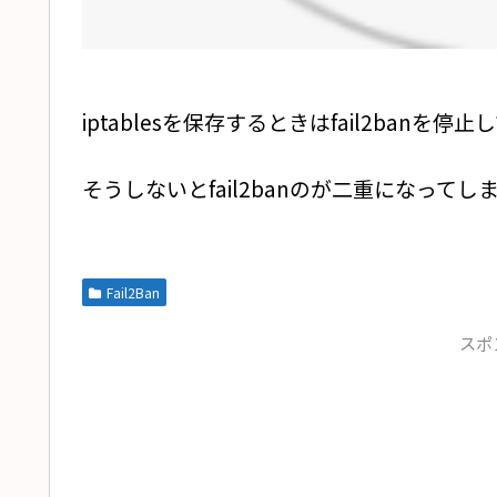
iptablesを保存するときはfail2ban
そうしないとfail2banのが二重になってし
Fail2Ban
スポ