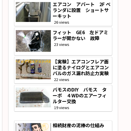
エアコン アパート 2F ベ
ランダに設置 ショートサ
ーキット
26 views
フィット GE6 左ドアミ
ラーが開かない 故障
23 views
【実験】エアコンフレア面
に塗るナイログとエアコン
パルのガス漏れ防止力実験
22 views
バモスのDIY バモス タ
ーボ ４WDのエアーフィ
ルター交換
19 views
相続財産の泥棒の仕組み