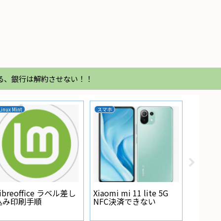
る、銀行は解約させない！！
Linux Mint
スマホ
家電
Regza
が点灯
ibreoffice ラベル差し
Xiaomi mi 11 lite 5G
込み印刷手順
NFC決済できない