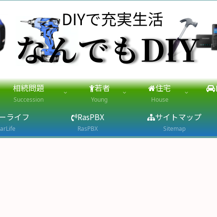
相続問題
若者
住宅
Succession
Young
House
ーライフ
RasPBX
サイトマップ
arLife
RasPBX
Sitemap