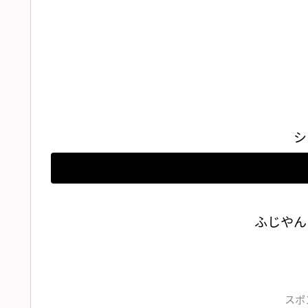
シ
ふじやん
スポ