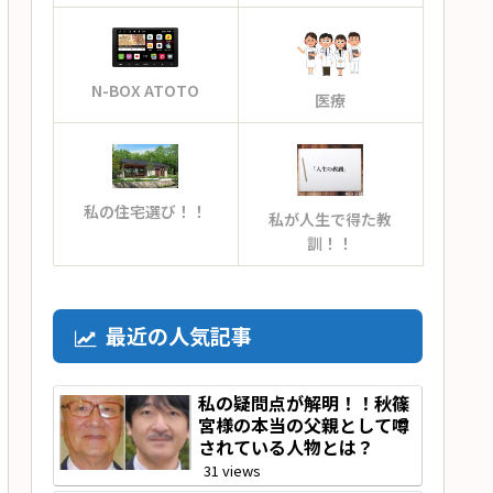
N-BOX ATOTO
医療
私の住宅選び！！
私が人生で得た教
訓！！
最近の人気記事
私の疑問点が解明！！秋篠
宮様の本当の父親として噂
されている人物とは？
31 views