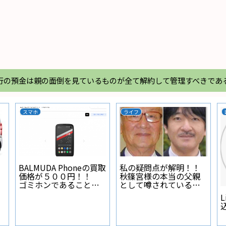
行の預金は親の面倒を見ているものが全て解約して管理すべきであ
スマホ
ライフ
BALMUDA Phoneの買取
私の疑問点が解明！！
価格が５００円！！
秋篠宮様の本当の父親
ゴミホンであることが
として噂されている人
証明された
物とは？
L