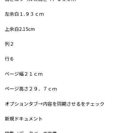
左余白１.９３ｃｍ
上余白2.15cm
列２
行６
ページ幅２１ｃｍ
ページ高さ２９．７ｃｍ
オプションタブ→内容を同期させるをチェック
新規ドキュメント