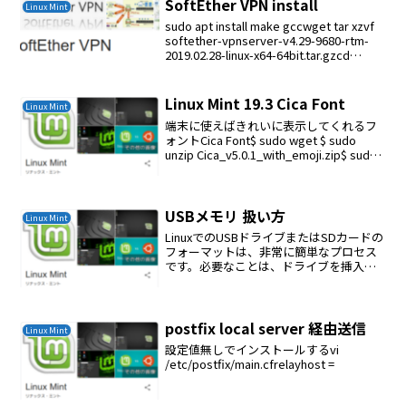
SoftEther VPN install
Linux Mint
sudo apt install make gccwget tar xzvf
softether-vpnserver-v4.29-9680-rtm-
2019.02.28-linux-x64-64bit.tar.gzcd
vpnserverm...
Linux Mint 19.3 Cica Font
Linux Mint
端末に使えばきれいに表示してくれるフ
ォントCica Font$ sudo wget $ sudo
unzip Cica_v5.0.1_with_emoji.zip$ sudo
mkdir /usr/share/fonts/Cica$ sud...
USBメモリ 扱い方
Linux Mint
LinuxでのUSBドライブまたはSDカードの
フォーマットは、非常に簡単なプロセス
です。必要なことは、ドライブを挿入
し、パーティションテーブルを作成し、
FAT32または任意のファイルシステムでフ
ォーマットする。確認# lsblkNAME M...
postfix local server 経由送信
Linux Mint
設定値無しでインストールするvi
/etc/postfix/main.cfrelayhost =