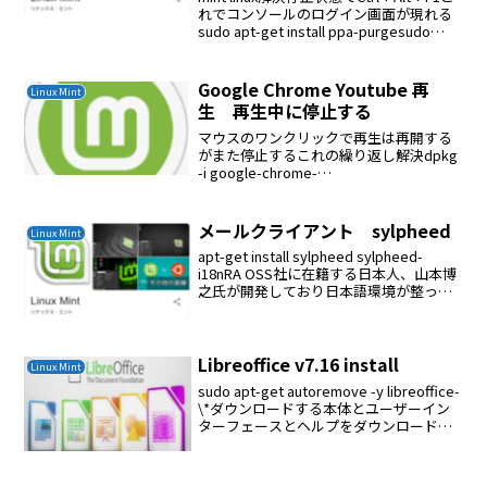
れでコンソールのログイン画面が現れる
sudo apt-get install ppa-purgesudo
ppa-purge ppa:gwendal-lebihan-dev/...
Google Chrome Youtube 再
Linux Mint
生 再生中に停止する
マウスのワンクリックで再生は再開する
がまた停止するこれの繰り返し解決dpkg
-i google-chrome-
stable_current_amd64.deb
メールクライアント sylpheed
Linux Mint
apt-get install sylpheed sylpheed-
i18nRA OSS社に在籍する日本人、山本博
之氏が開発しており日本語環境が整った
使いやすいソフトウェアなのです。
Ubuntu デフォルトのメールクライアント
Thunde...
Libreoffice v7.16 install
Linux Mint
sudo apt-get autoremove -y libreoffice-
\*ダウンロードする本体とユーザーイン
ターフェースとヘルプをダウンロードす
る 翻訳されたユーザーインターフェー
ス: 日本語 (Torrent, 情報) オフライン...