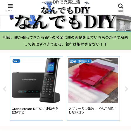
メニュー
検索
相続、親が弱ってきたら銀行の預金は親の面倒を見ているものが全て解約
して管理すべきである、銀行は解約させない！！
VoIP
塗装（自動車）
ム
ムー
経
い
ン
Grandstream DP750に連絡先を
スプレーガン塗装 ざらざら肌に
登録する
しないコツ