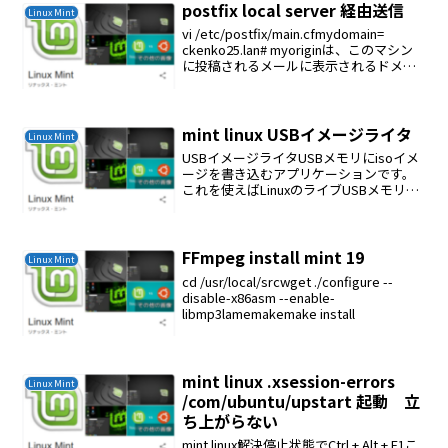
postfix local server 経由送信
Linux Mint
vi /etc/postfix/main.cfmydomain=
ckenko25.lan# myoriginは、このマシン
に投稿されるメールに表示されるドメイ
ンを指定しますmyorigin =
$mydomainmyhostname = ...
mint linux USBイメージライタ
Linux Mint
USBイメージライタUSBメモリにisoイメ
ージを書き込むアプリケーションです。
これを使えばLinuxのライブUSBメモリを
作成出来ます。ddで行う場合例えばこん
な感じに実行します。$ sudo dd
if=/home/user/Downl...
FFmpeg install mint 19
Linux Mint
cd /usr/local/srcwget ./configure --
disable-x86asm --enable-
libmp3lamemakemake install
mint linux .xsession-errors
Linux Mint
/com/ubuntu/upstart 起動 立
ち上がらない
mint linux解決停止状態でCtrl + Alt + F1こ