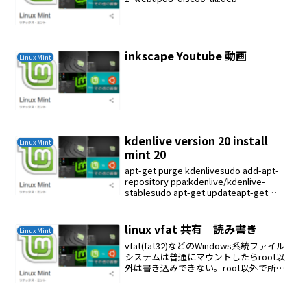
inkscape Youtube 動画
Linux Mint
kdenlive version 20 install
Linux Mint
mint 20
apt-get purge kdenlivesudo add-apt-
repository ppa:kdenlive/kdenlive-
stablesudo apt-get updateapt-get
install kdenliveapt...
linux vfat 共有 読み書き
Linux Mint
vfat(fat32)などのWindows系統ファイル
システムは普通にマウントしたらroot以
外は書き込みできない。root以外で所属
グループが読み書きできる設
定 /etc/fstabUUID=6BEB-26ED
/media/usb1 v...