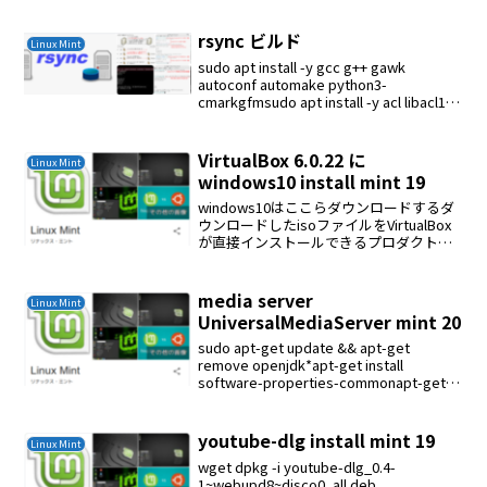
rsync ビルド
Linux Mint
sudo apt install -y gcc g++ gawk
autoconf automake python3-
cmarkgfmsudo apt install -y acl libacl1-
devsudo apt install -...
VirtualBox 6.0.22 に
Linux Mint
windows10 install mint 19
windows10はここらダウンロードするダ
ウンロードしたisoファイルをVirtualBox
が直接インストールできるプロダクトキ
ーを聞いてくるがプロダクトキーはあり
ませんタブを選択してインストールでき
るインストールVirtual Boxを...
media server
Linux Mint
UniversalMediaServer mint 20
sudo apt-get update && apt-get
remove openjdk*apt-get install
software-properties-commonapt-get
install openjdk-8-jre op...
youtube-dlg install mint 19
Linux Mint
wget dpkg -i youtube-dlg_0.4-
1~webupd8~disco0_all.deb