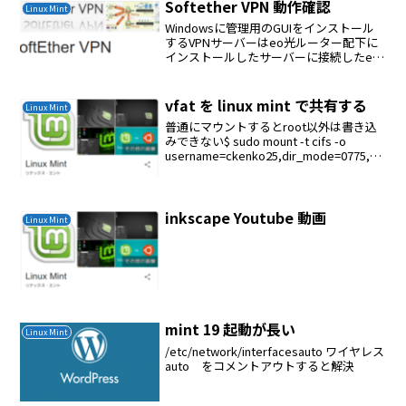
Softether VPN 動作確認
Linux Mint
Windowsに管理用のGUIをインストール
するVPNサーバーはeo光ルーター配下に
インストールしたサーバーに接続したeo
光ルーターの設定VPN設定のIPsecパスス
ルー機能 はチェックしないポートマッピ
ングの設定を行う接続確認/usr/l...
vfat を linux mint で共有する
Linux Mint
普通にマウントするとroot以外は書き込
みできない$ sudo mount -t cifs -o
username=ckenko25,dir_mode=0775,fil
e_mode=0775,gid=129, //192.168.1.6/x...
inkscape Youtube 動画
Linux Mint
mint 19 起動が長い
Linux Mint
/etc/network/interfacesauto ワイヤレス
auto をコメントアウトすると解決