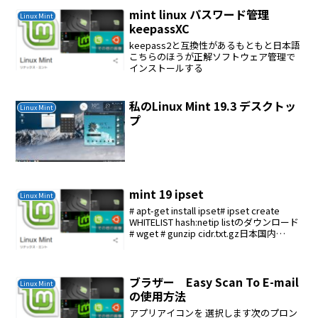
mint linux パスワード管理
Linux Mint
keepassXC
keepass2と互換性があるもともと日本語
こちらのほうが正解ソフトウェア管理で
インストールする
私のLinux Mint 19.3 デスクトッ
Linux Mint
プ
mint 19 ipset
Linux Mint
# apt-get install ipset# ipset create
WHITELIST hash:netip listのダウンロード
# wget # gunzip cidr.txt.gz日本国内
WHITELISTを登録#sed -n...
ブラザー Easy Scan To E-mail
Linux Mint
の使用方法
アプリアイコンを 選択します次のプロン