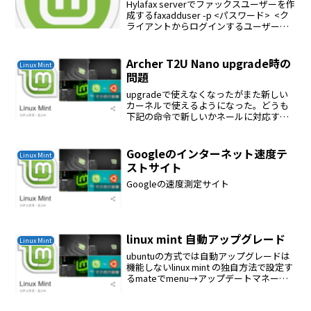
Hylafax serverでファックスユーザーを作
成するfaxadduser -p <パスワード> <ク
ライアントからログインするユーザー名
>YajHTC クライアントが停止してしまう
ときはファイヤーウォールを一旦解除し
て確認する携帯回...
Archer T2U Nano upgrade時の
Linux Mint
問題
upgradeで使えなくなったがまた新しい
カーネルで使えるようになった。どうも
下記の命令で新しいかネールに対応する
関連カーネルがインストールされていな
かったのが原因のようだ# apt-get install
linux-headers-`u...
Googleのインターネット速度テ
Linux Mint
ストサイト
Googleの速度測定サイト
linux mint 自動アップグレード
Linux Mint
ubuntuの方式では自動アップグレードは
機能しないlinux mint の独自方法で設定す
るmateでmenu→アップデートマネージ
ャー→設定Automatic Updateを有効にす
る