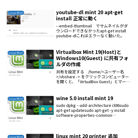
youtube-dl mint 20 apt-get
Linux Mint
install 正常に動く
--embed-thumbnail でサムネイルがダ
ウンロードできなかったapt-get install
youtube-dlこれはエラーなく動いた。
Virtualbox Mint 19(Host)と
Linux Mint
Windows10(Guest) に共有フォ
ルダの作成
共有を設定する /home/<ユーザー名
>/vbshare -> をクリックコンピューター
を開くと、「VirtualBox Guest」とマーク
されたCDドライバーが表示されます。
VBoxWindowsAdditionsを実行してイン
ストー...
wine 5.0 install mint 19
Linux Mint
sudo dpkg --add-architecture i386sudo
apt-get updatesudo apt-get -y install
software-properties-common
wgetwget -qO - | ...
linux mint 20 printer 追加
Linux Mint