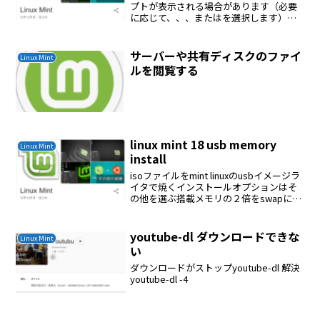
プトが表示される場合があります（必要
に応じて、、、またはを選択します）メ
ニューが表示されたら、矢印キーを使用
して、Easy Scan to E-mailを見つけま
す。 Easy Scan to E-ma...
サーバーや共有ディスクのファイ
Linux Mint
ルを閲覧する
linux mint 18 usb memory
Linux Mint
install
isoファイルをmint linuxのusbイメージラ
イタで焼くインストールオプションはそ
の他を選ぶ搭載メモリの２倍をswapに設
定するswapは最後からext4を選択 マウ
ントポイントは先頭から /dnsが設定さ
れていないので不完全である...
youtube-dl ダウンロードできな
Linux Mint
い
ダウンロードがストップyoutube-dl 解決
youtube-dl -4