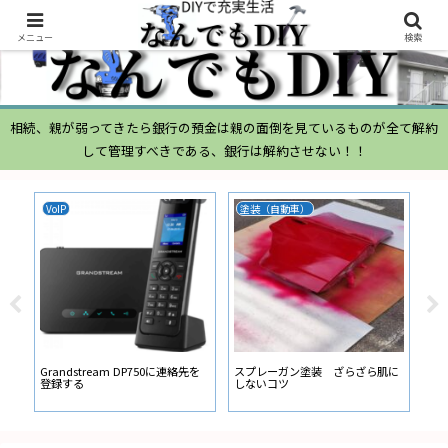
メニュー
検索
相続、親が弱ってきたら銀行の預金は親の面倒を見ているものが全て解約
して管理すべきである、銀行は解約させない！！
VoIP
塗装（自動車）
ム
ムー
経
い
ン
Grandstream DP750に連絡先を
スプレーガン塗装 ざらざら肌に
登録する
しないコツ