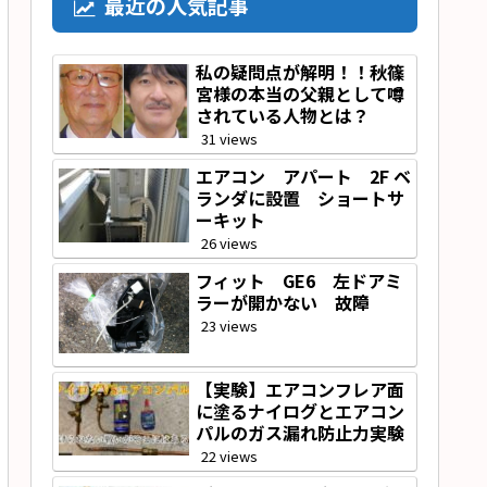
最近の人気記事
私の疑問点が解明！！秋篠
宮様の本当の父親として噂
されている人物とは？
31 views
エアコン アパート 2F ベ
ランダに設置 ショートサ
ーキット
26 views
フィット GE6 左ドアミ
ラーが開かない 故障
23 views
【実験】エアコンフレア面
に塗るナイログとエアコン
パルのガス漏れ防止力実験
22 views