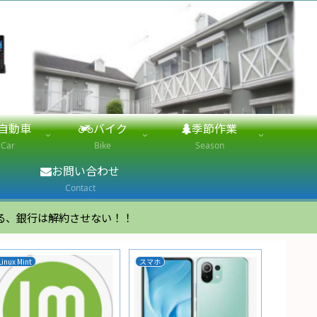
自動車
バイク
季節作業
Car
Bike
Season
お問い合わせ
Contact
る、銀行は解約させない！！
Linux Mint
スマホ
家電