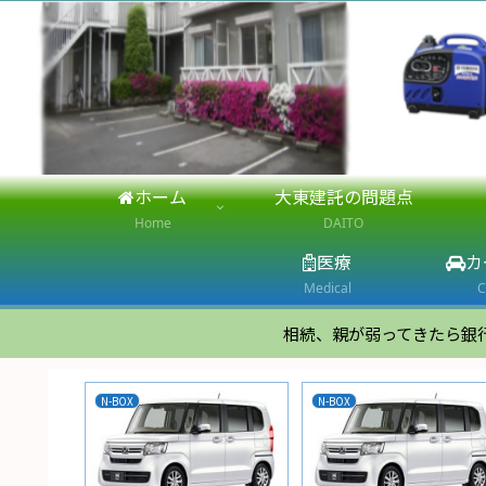
ホーム
大東建託の問題点
Home
DAITO
医療
カ
Medical
C
相続、親が弱ってきたら銀
N-BOX
N-BOX