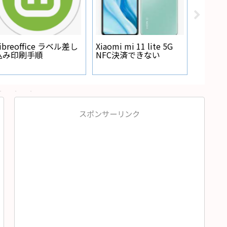
Regza
が点灯
ibreoffice ラベル差し
Xiaomi mi 11 lite 5G
込み印刷手順
NFC決済できない
スポンサーリンク