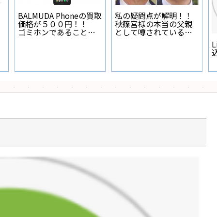
BALMUDA Phoneの買取
私の疑問点が解明！！
価格が５００円！！
秋篠宮様の本当の父親
ゴミホンであることが
として噂されている人
証明された
物とは？
L