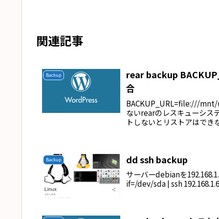
関連記事
rear backup BAC
Backup
合
BACKUP_URL=file://
ないrearのレスキューシス
トしないとリストアはできない
dd ssh backup
Backup
サーバーdebianを192.168.
if=/dev/sda | ssh 192.168