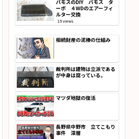
バモスのDIY バモス タ
ーボ ４WDのエアーフィ
ルター交換
19 views
相続財産の泥棒の仕組み
裁判所は建物は立派である
が中身は腐っている。
マツダ地獄の復活
長野県中野市 立てこもり
事件 深層