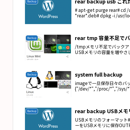
rear backup usb こ
Backup
# apt-get purge rear# cd /
*rear*.deb# dpkg -i /usr/loc
rear tmp 容量不
Backup
/tmpメモリ不足でバックア
USBメモリの容量を増やさ
system full backup
Backup
imageで一旦保存日々のバックアッ
{"/dev/*","/proc/*","/sys/*
rear backup U
Backup
USBメモリのフォーマット# /usr/sb
ーをUSBメモリに保存OUTPUT