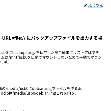
ふじやん
KUP_URL=file:// にバックアップファイルを出力する場
/mnt/usb0 にbackup.tar.gzを保存した場合簡単にリストアはでき
テムは/mnt/usb0を自動でマウントしないなので手動でマウン
#...
1.6の/media/usb0にdebian.imgファイルを作るdd
.1.6 dd of=/media/usb0/debian.imgこれをfftp...