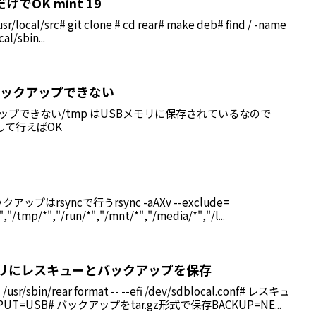
れだけでOK mint 19
usr/local/src# git clone # cd rear# make deb# find / -name
al/sbin...
足でバックアップできない
ップできない/tmp はUSBメモリに保存されているなので
して行えばOK
プはrsyncで行うrsync -aAXv --exclude=
","/tmp/*","/run/*","/mnt/*","/media/*","/l...
SBメモリにレスキューとバックアップを保存
in/rear format -- --efi /dev/sdblocal.conf# レスキュ
=USB# バックアップをtar.gz形式で保存BACKUP=NE...