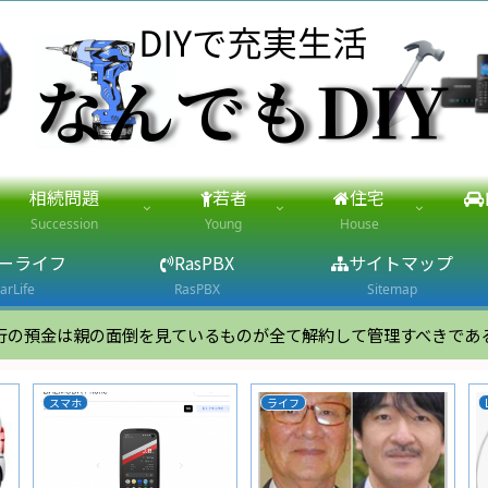
相続問題
若者
住宅
Succession
Young
House
ーライフ
RasPBX
サイトマップ
arLife
RasPBX
Sitemap
行の預金は親の面倒を見ているものが全て解約して管理すべきであ
スマホ
ライフ