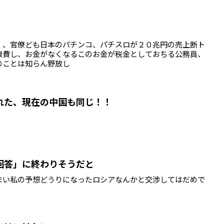
）、官僚ども日本のパチンコ、パチスロが２０兆円の売上断ト
浪費し、お金がなくなるこのお金が税金としておちる公務員、
のことは知らん野放し
れた、現在の中国も同じ！！
回答」に終わりそうだと
まい私の予想どうりになったロシアなんかと交渉してはだめで