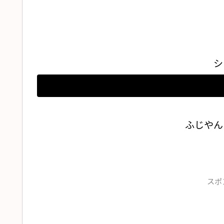
シ
ふじやん
スポ