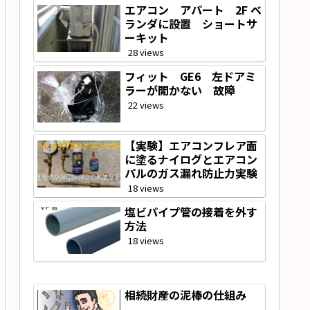
エアコン アパート 2F ベ
ランダに設置 ショートサ
ーキット
28 views
フィット GE6 左ドアミ
ラーが開かない 故障
22 views
【実験】エアコンフレア面
に塗るナイログとエアコン
パルのガス漏れ防止力実験
18 views
塩ビパイプ管の接着を外す
方法
18 views
相続財産の泥棒の仕組み