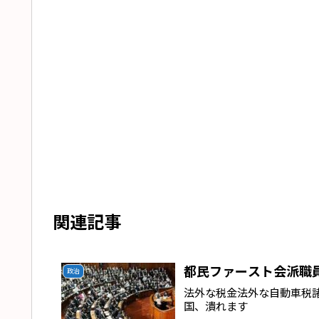
関連記事
都民ファースト会派職員
政治
法外な税金法外な自動車税
国、潰れます