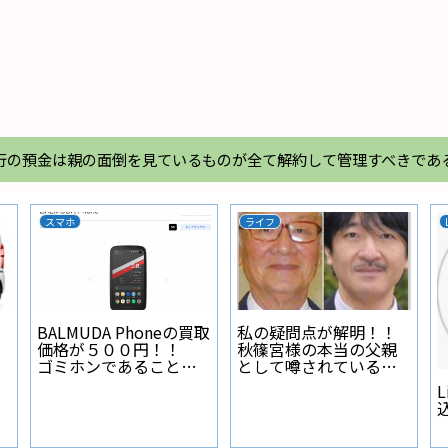
行の預金は親の面倒を見ているものが全て解約して管理すべきであ
スマホ
ライフ
BALMUDA Phoneの買取
私の疑問点が解明！！
価格が５００円！！
秋篠宮様の本当の父親
ゴミホンであることが
として噂されている人
証明された
物とは？
L