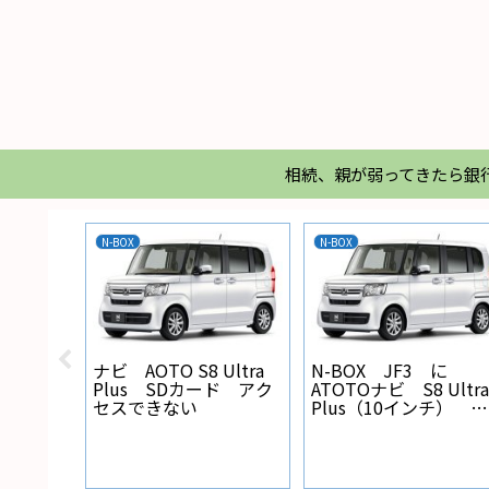
相続、親が弱ってきたら銀
N-BOX
N-BOX
X バック
ナビ AOTO S8 Ultra
N-BOX JF3 に
線の設
Plus SDカード アク
ATOTOナビ S8 Ultra
セスできない
Plus（10インチ） を
取り付けた