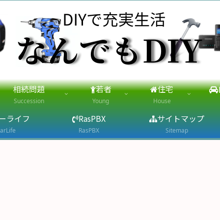
相続問題
若者
住宅
Succession
Young
House
ーライフ
RasPBX
サイトマップ
arLife
RasPBX
Sitemap