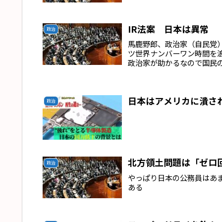
IR法案 日本は異常
政治
馬鹿野郎、政治家（自民党
ツ世界ナンバーワン時間を
政治家が助かるなので国民
日本はアメリカに潰さ
政治
北方領土問題は「ゼロ
政治
やっぱり日本の公務員はあ
ある