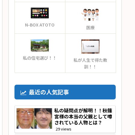
N-BOX ATOTO
医療
私の住宅選び！！
私が人生で得た教
訓！！
最近の人気記事
私の疑問点が解明！！秋篠
宮様の本当の父親として噂
されている人物とは？
29 views