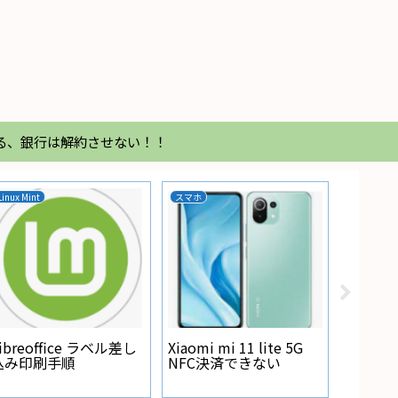
る、銀行は解約させない！！
Linux Mint
スマホ
家電
Regza
が点灯
ibreoffice ラベル差し
Xiaomi mi 11 lite 5G
込み印刷手順
NFC決済できない