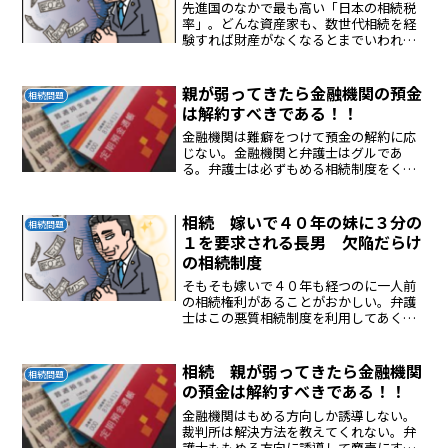
先進国のなかで最も高い「日本の相続税
率」。どんな資産家も、数世代相続を経
験すれば財産がなくなるとまでいわれて
います。国の建物が立派であることに納
得！！
親が弱ってきたら金融機関の預金
相続問題
は解約すべきである！！
金融機関は難癖をつけて預金の解約に応
じない。金融機関と弁護士はグルであ
る。弁護士は必ずもめる相続制度をくい
ものにして濡れ手に粟の商売をしてい
る。日本の相続制度は弁護士と金融機関
に美味しい商売になっている。悪制度、
相続 嫁いで４０年の妹に３分の
相続問題
日本の相続制度が日本をダメな...
１を要求される長男 欠陥だらけ
の相続制度
そもそも嫁いで４０年も経つのに一人前
の相続権利があることがおかしい。弁護
士はこの悪質相続制度を利用してあくど
い商売を行っている。正義のない腐った
相続制度を改めないと日本の浮上はな
い。
相続 親が弱ってきたら金融機関
相続問題
の預金は解約すべきである！！
金融機関はもめる方向しか誘導しない。
裁判所は解決方法を教えてくれない。弁
護士ももめる方向に誘導して商売にす