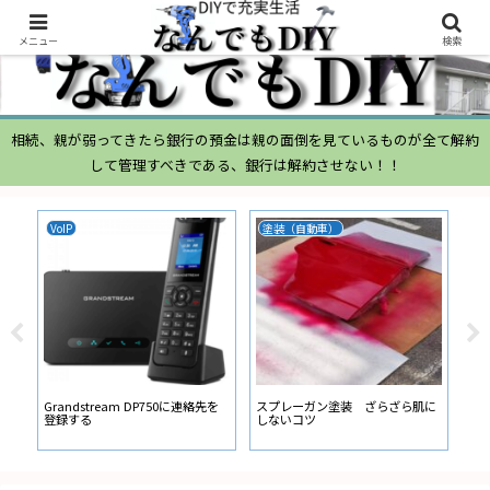
メニュー
検索
相続、親が弱ってきたら銀行の預金は親の面倒を見ているものが全て解約
して管理すべきである、銀行は解約させない！！
VoIP
塗装（自動車）
ム
ムー
経
い
ン
Grandstream DP750に連絡先を
スプレーガン塗装 ざらざら肌に
登録する
しないコツ