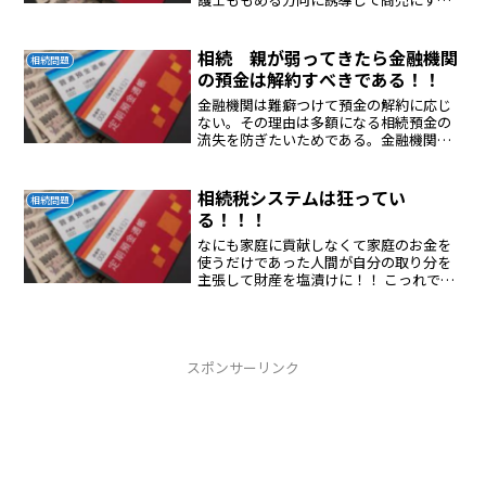
る。弁護士が介入しても解決できない。
相続で家族がバラバラになる。平等に限
度がある、公正でない。
相続 親が弱ってきたら金融機関
相続問題
の預金は解約すべきである！！
金融機関は難癖つけて預金の解約に応じ
ない。その理由は多額になる相続預金の
流失を防ぎたいためである。金融機関は
相続分割協議をしてくださいという。そ
の目的はもめさせて金融機関の後ろにい
る弁護士の仕事を作るためと預金の流失
相続税システムは狂ってい
相続問題
を防ぐため。本家相続人は...
る！！！
なにも家庭に貢献しなくて家庭のお金を
使うだけであった人間が自分の取り分を
主張して財産を塩漬けに！！ こっれで利
益を得るのは銀行と弁護士である。 こん
な不正義なシステムが今も運用されてい
る日本は先進国ではない。 民主主義国で
もない後進国である...
スポンサーリンク