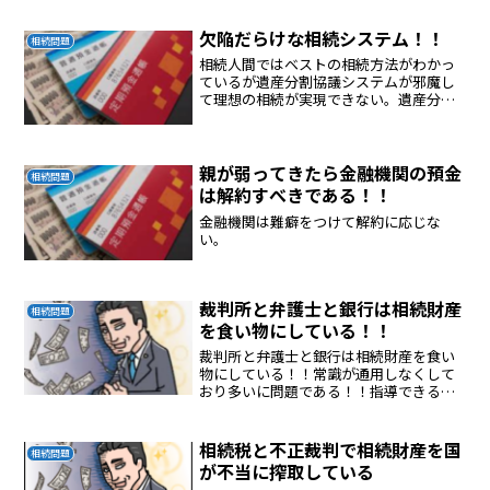
欠陥だらけな相続システム！！
相続問題
相続人間ではベストの相続方法がわかっ
ているが遺産分割協議システムが邪魔し
て理想の相続が実現できない。遺産分割
協議システムが金融機関と弁護士のあく
どい商売の種になっている。
親が弱ってきたら金融機関の預金
相続問題
は解約すべきである！！
金融機関は難癖をつけて解約に応じな
い。
裁判所と弁護士と銀行は相続財産
相続問題
を食い物にしている！！
裁判所と弁護士と銀行は相続財産を食い
物にしている！！常識が通用しなくして
おり多いに問題である！！指導できる組
織が存在しない！！ふざけた状態であ
る！！
相続税と不正裁判で相続財産を国
相続問題
が不当に搾取している