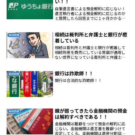
い！！
自筆遺言書による預金解約に応じない！
遺言執行者による預金解約に応じるのか
と質問したら回答までに１ヶ月かかると
返答してきた！！相続の多額の預金流失
をできるだけしないように運営している
としか考えられない！！法律違反！！！
相続は裁判所と弁護士と銀行が癒
相続問題
着している
相続は裁判所と弁護士と銀行が癒着して
相続財産を商売にしている常識が通用し
ない世界になっている裁判所と弁護士と
銀行は悪人である！！！
銀行は詐欺師！！
相続問題
銀行は合法的な詐欺師！！
親が弱ってきたら金融機関の預金
相続問題
は解約すべきである！！
金融機関は難癖をつけて預金の解約に応
じない。金融機関は遺言書を難癖つけて
否定してくる。金融機関は遺産分割協議