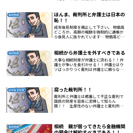
をしてくださいと言うもめさせて金融機
関と弁護士が商売になるようにしてい
る。悪質な弁護士＆金融機関
ほんま、裁判所と弁護士は日本の
相続問題
恥！！
成年後見制度を廃止して下さい。 物価高
どころか、高額の報酬を強制的に通帳か
ら後見人に抜かれています… 物価高どこ
ろの騒ぎではなく、仕事をしない後見人
に、高額の報酬と経費を、通帳から抜か
れています。 更に、不正もされていま
相続から弁護士を外すべきである
相続問題
す。 資産や貴重品が...
大事な相続財産が弁護士に流れる！！弁
護士が争いを長引かせる！！弁護士はウ
ソばっかりつく裁判は弁護士に頼らない
ほうがスムーズに進む
腐った裁判所！！
成年後見制度
裁判所と弁護士は癒着して不正な裁判で
国民の財産を容易に泥棒して知らん
顔！！ 生産性のない弁護士と裁判所が
日本を後進国にしてしまった。 ふざける
な、腐った裁判所！！
相続 親が弱ってきたら金融機関
相続問題
の預金は解約すべきである！！