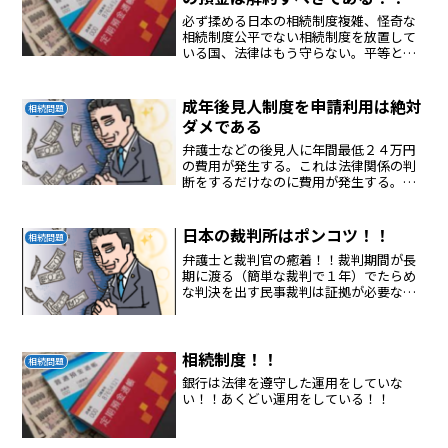
必ず揉める日本の相続制度複雑、怪奇な
相続制度公平でない相続制度を放置して
いる国、法律はもう守らない。平等とい
うが公正でない複雑な制度法律にしたが
って処理できない相続制度このような複
雑、怪奇な相続制度を運用しているから
成年後見人制度を申請利用は絶対
相続問題
日本は衰退してしまった。
ダメである
弁護士などの後見人に年間最低２４万円
の費用が発生する。これは法律関係の判
断をするだけなのに費用が発生する。実
質、後見人になった人は何もしないのに
年間２４万円の濡れてにあわのお金が入
る。おかしいだろう！！しかも一旦、開
日本の裁判所はポンコツ！！
相続問題
始すると死ぬまで払い続け...
弁護士と裁判官の癒着！！裁判期間が長
期に渡る（簡単な裁判で１年）でたらめ
な判決を出す民事裁判は証拠が必要ない
のでウソのつき放題！！裁判官はそのう
そを判断できない。なので出る判決はぼ
んくら裁判官のぼんくら判決！！裁判所
利用はおすすめできない！...
相続制度！！
相続問題
銀行は法律を遵守した運用をしていな
い！！あくどい運用をしている！！